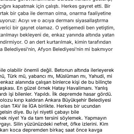
çığını kapatmak için çalıştı. Herkes gayret etti. Bir
 ortak bir çaba ile derman olma, onarma faaliyetine
luyoruz: Acıyı ve o acıya dermanı siyasallaştırma
rici bir gayret olamaz. O yetişemedi ben yetiştim,
arılmayı bekleyeni de, enkaz yanında altında yatan
lendirmiyor. O an dert kurtarılmak, kimin tarafından
ra Belediyesi’nin, Afyon Belediyesi’nin mi bakmıyor
ile olabilir önemli değil. Betonun altında ilerleyerek
ü, Türk mü, yabancı mı, Müslüman mı, Yahudi, mi
nkaz alanında çalışan binlerce kişi de bu bilinçte
aşkası. En güzel örnek Hatay Havalimanı. Yanlış
dı işi bilenler. Yapıldı. İlk depremde hasar gördü.
 Molozu kırıp kaldıran Ankara Büyükşehir Belediyesi
 olan TAV ile İGA birlikte. Herkes bir ucundan
elsin diye. Bu iyi niyetli çabayı bile
emek niye! Ya da tam tersini söylemek. Yapmayın
gayı. Silin yüzünüzdeki nefret, öfke izlerini. Kim
en karı koca depremden birkaç saat önce kavga