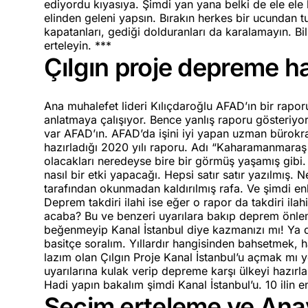
ediyordu kıyasıya. Şimdi yan yana belki de ele ele 
elinden geleni yapsın. Bırakın herkes bir ucundan tu
kapatanları, gediği dolduranları da karalamayın. Bi
erteleyin. ***
Çılgın proje depreme ha
Ana muhalefet lideri Kılıçdaroğlu AFAD’ın bir raporu
anlatmaya çalışıyor. Bence yanlış raporu gösteriy
var AFAD’ın. AFAD’da işini iyi yapan uzman bürokrat
hazırladığı 2020 yılı raporu. Adı “Kaharamanmaraş 
olacakları neredeyse bire bir görmüş yaşamış gibi.
nasıl bir etki yapacağı. Hepsi satır satır yazılmış
tarafından okunmadan kaldırılmış rafa. Ve şimdi enkaz
Deprem takdiri ilahi ise eğer o rapor da takdiri ilah
acaba? Bu ve benzeri uyarılara bakıp deprem önlem
beğenmeyip Kanal İstanbul diye kazmanızı mı! Ya da
basitçe soralım. Yıllardır hangisinden bahsetmek, 
lazım olan Çılgın Proje Kanal İstanbul’u açmak mı yok
uyarılarına kulak verip depreme karşı ülkeyi hazırl
Hadi yapın bakalım şimdi Kanal İstanbul’u. 10 ilin e
Seçim erteleme ve An