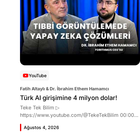
YouTube
Fatih Altaylı & Dr. İbrahim Ethem Hamamcı
Türk AI girişimine 4 milyon dolar!
Teke Tek Bilim ▷
https://www.youtube.com/@TekeTekBilim 00:00
Giriş 01:51 İbrahim Ethem Hamamcı kimdir ve
Ağustos 4, 2026
akademik çalışmaları neler? 10:54 Kendi şirketlerini
kurma süreçleri 11:37 ETH Zurich'de bu araştırma