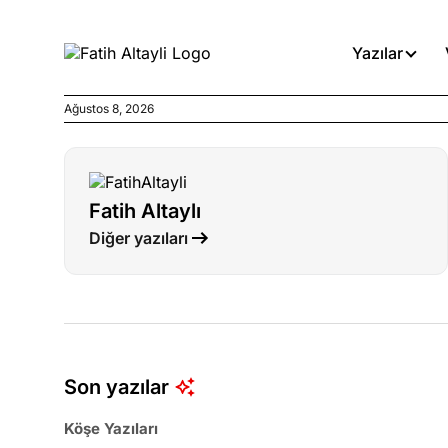
Yazılar
Ağustos 8, 2026
Köşe Yazıları
Böyle yasalar referanduma g
Fatih Altaylı
Köşe Yazıları
Diğer yazıları
İnanca stok arası caiz midir!
Köşe Yazıları
Türkiye’den niye umutlu ol
ister misiniz?
Son yazılar
Köşe Yazıları