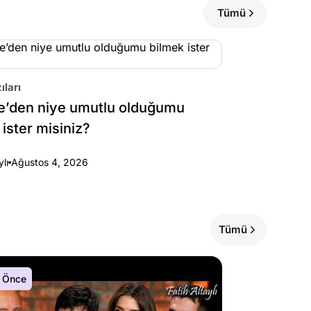
Tümü
ıları
e’den niye umutlu olduğumu
 ister misiniz?
ylı
Ağustos 4, 2026
Tümü
 Önce