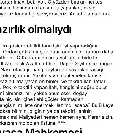
kurtarılmayı bekliyor. O yüzden bırakın herkes
tsun. Ucundan tutanları, iş yapanları, eksiği
liyoruz kindarlığı seviyorsunuz. Anladık ama biraz
zırlık olmalıydı
nu göstererek iktidarın işini iyi yapmadığını
or. Ondan çok ama çok daha önemli bir raporu daha
ların TC Kahramanmaraş Valiliği ile birlikte
İl Afet Risk Azaltma Planı” Rapor 3 yıl önce bugün
 Nasıl olacağı, hangi faylardan kaynaklanacağı,
. Ne olmuş rapor. Yazılmış ve muhtemelen kimse
 altında yatan on binler. Ve takdiri ilahi lafları.
i. Peki o takdiri yapan İlah, hangisini doğru bulur
i almanızı mı, yoksa onun eseri doğayı
 hiç işin içine ilahi güçleri katmadan
hangisini millete önermek lazımdı acaba? Bu ülkeye
sa bilimin, bilginin ya da takdiri ilahinin
amak mı! Maliyetleri hemen hemen aynı. Karar sizin.
nkazının molozları üstüne. ***
ayasa Mahkemesi