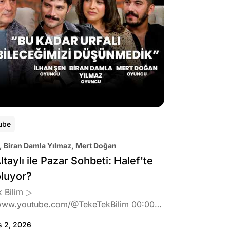
ube
, Biran Damla Yılmaz, Mert Doğan
ltaylı ile Pazar Sohbeti: Halef'te
oluyor?
 Bilim ▷
www.youtube.com/@TekeTekBilim 00:00
:46 Biran Damla Yılmaz dizi teklifi
s 2, 2026
de neler hissetti? 05:41 Oynadığı role nasıl