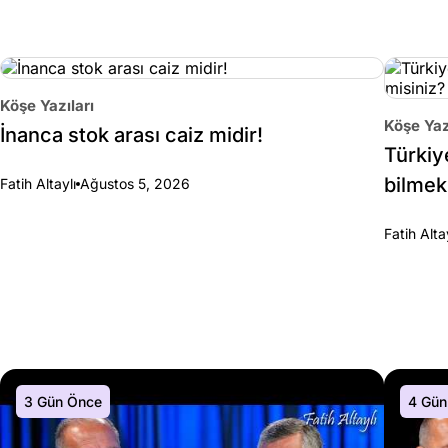
Köşe Yazıları
Köşe Yaz
İnanca stok arası caiz midir!
Türkiy
bilmek
Fatih Altaylı
Ağustos 5, 2026
Fatih Alta
3 Gün Önce
4 Gün