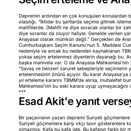
Depremin ardından en çok konuşulan konulardan bi
olasılığı. “İktidar bu şartlarda seçime gitmek istem
mahfillerde. (Mahfil ne diye soracak olanlar bir zah
diye soranlar da oluyor haliyle. Genelde verilen yan
Anayasal olarak mümkün değil.” Gerçekten de Anaya
Cumhurbaşkanı Seçim Kanunu'nun 5. Maddesi Cumhu
nedeniyle ve ancak bu nedenden kaynaklanan TBMM k
yoksa seçim ertelenmez diyenlerin dayanağı bu. Anc
başka manivela var. O da Anayasa Mahkemesi’nin 20
“Savaş ve benzeri zaruret sebepleriyle seçimlerin y
ertelenmesinin önünü açıyor. Bu karar Anayasa’ya aç
yıl erteleme kararını TBMM’de alırsa, muhalefet 
Mahkemesi’nin bu eski karara uyup uymayacağını is
***
Esad Akit'e yanıt verse
Bir paçavranın yazarı depremi Suriyeli göçmenlere
Suriyeli göçmenlere karşı ırkçı tavır gösterenlere
olmazmış. Kafa bu kafa işte. Bu kafanın farklı bir