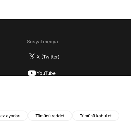
? 08:06 Mert Doğan nereli? 09:21 Mert
 rolü ve şivesi 11:21 Oynadığı karaktere
ttı? 17:52 İlhan Şen, ayakkabı eleştirisinden
tih Altaylı'ya gıcık oldu mu? 19:15
r Urfa'yı sevdi mi? 20:40 Urfa'yı gezdiler
2 Biran Damla Yılmaz nereli, nasıl bir
Sosyal medya
r? 26:57 Şehirdışı diziler özel hayatlarını
r mu? 30:18 Mert Doğan'ın oyunculuk
X (Twitter)
nasıl? 33:52 İlhan Şen'in oyunculuk
 nasıl başladı? 35:47 Aziz Yıldırım
YouTube
 olduğu için mühendisliği seçtiği doğru
2 Best Model yarışmasına neden katıldı?
Instagram
fa'da nasıl fit kalmayı başarıyor? 41:28
 ilin dışında çalışmak İlhan Şen'in özel
 etkiliyor mu? 44:53 Yurt dışında
k yapma fikrine nasıl bakıyorlar? 48:03
ez ayarları
Tümünü reddet
Tümünü kabul et
u yıl neler olacak? 48:19 Gelecekte başka
i var mı? 50:28 Verdikleri emeğin