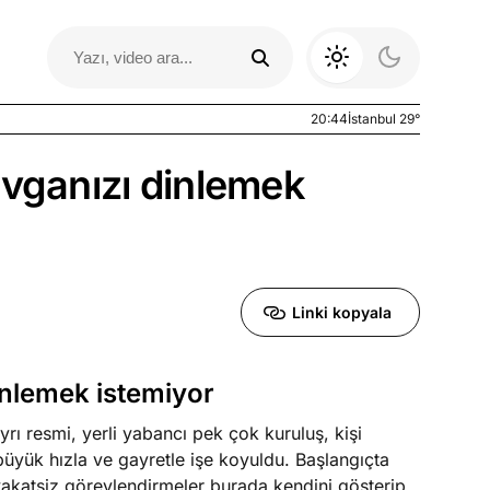
20:44
İstanbul 29°
avganızı dinlemek
Linki kopyala
inlemek istemiyor
Otomobil Yazıları
rı resmi, yerli yabancı pek çok kuruluş, kişi
üyük hızla ve gayretle işe koyuldu. Başlangıçta
yakatsiz görevlendirmeler burada kendini gösterip,