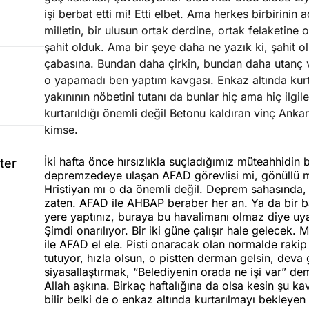
işi berbat etti mi! Etti elbet. Ama herkes birbirinin a
milletin, bir ulusun ortak derdine, ortak felaketine
şahit olduk. Ama bir şeye daha ne yazık ki, şahit o
çabasına. Bundan daha çirkin, bundan daha utanç ve
o yapamadı ben yaptım kavgası. Enkaz altında kurt
yakınının nöbetini tutanı da bunlar hiç ama hiç ilgi
kurtarıldığı önemli değil Betonu kaldıran vinç Anka
kimse.
İki hafta önce hırsızlıkla suçladığımız müteahhidin b
ter
depremzedeye ulaşan AFAD görevlisi mi, gönüllü m
Hristiyan mı o da önemli değil. Deprem sahasında, e
zaten. AFAD ile AHBAP beraber her an. Ya da bir b
yere yaptınız, buraya bu havalimanı olmaz diye uyar
Şimdi onarılıyor. Bir iki güne çalışır hale gelecek.
ile AFAD el ele. Pisti onaracak olan normalde rakip
tutuyor, hızla olsun, o pistten derman gelsin, deva g
siyasallaştırmak, “Belediyenin orada ne işi var” d
Allah aşkına. Birkaç haftalığına da olsa kesin şu kav
bilir belki de o enkaz altında kurtarılmayı bekley