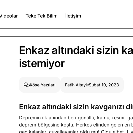
Videolar
Teke Tek Bilim
İletişim
Ağustos 6, 2026
Enkaz altındaki sizin k
itmez
istemiyor
Ağustos 5, 2026
Fatih Altaylı
Şubat 10, 2023
Köşe Yazıları
Ağustos 4, 2026
duğumu bilmek
Enkaz altındaki sizin kavganızı d
Köşe Yazıları
Spor Yazıları
Depremin ilk anından beri gönüllü, kamu, resmi, gay
deprem bölgesine koştu. Herkes elinden gelen en b
geç kalanlar, çuvallayanlar oldu mu! Oldu elbet. Li