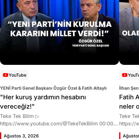
YouTube
YouT
YENİ Parti Genel Başkanı Özgür Özel & Fatih Altaylı
İlhan Şen
"Her kuruş yardımın hesabını
Fatih A
vereceğiz!"
neler 
Teke Tek Bilim ▷
Teke Tek
https://www.youtube.com/@TekeTekBilim 00:00
https://
Giriş 01:58 Butlan kararı 05:58 Butlan kararı kimin
Giriş 02
Ağustos 3, 2026
Ağusto
meselesi? 11:32 Kılıçdaroğlu bu günlerin sinyalini
geldiğin