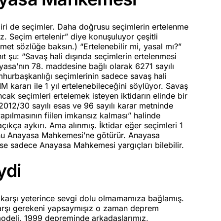
ri de seçimler. Daha doğrusu seçimlerin ertelenme
ez. Seçim ertelenir” diye konuşuluyor çeşitli
met sözlüğe baksın.) “Ertelenebilir mi, yasal mı?”
ıt şu: “Savaş hali dışında seçimlerin ertelenmesi
sa’nın 78. maddesine bağlı olarak 6271 sayılı
rbaşkanlığı seçimlerinin sadece savaş hali
ararı ile 1 yıl ertelenebileceğini söylüyor. Savaş
ak seçimleri ertelemek isteyen iktidarın elinde bir
12/30 sayılı esas ve 96 sayılı karar metninde
apılmasının fiilen imkansız kalması” halinde
ıkça aykırı. Ama alınmış. İktidar eğer seçimleri 1
bunu Anayasa Mahkemesi’ne götürür. Anayasa
e sadece Anayasa Mahkemesi yargıçları bilebilir.
ydi
 karşı yeterince sevgi dolu olmamamıza bağlamış.
 karşı gerekeni yapsaymışız o zaman deprem
 modeli, 1999 depreminde arkadaşlarımız,