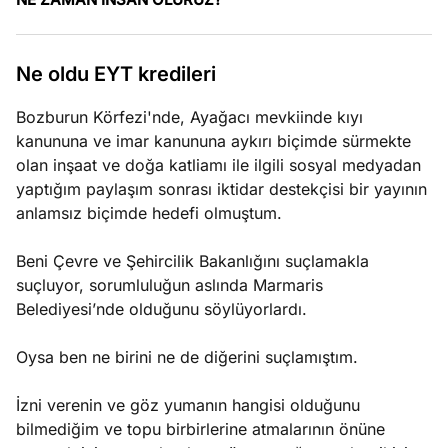
ları
4, 2026
kiye’den
e umutlu
Ne oldu EYT kredileri
duğumu
Köşe
Spor
Otomob
mek ister
Bozburun Körfezi'nde, Ayağacı mevkiinde kıyı
Yazıları
Yazıları
Yazıları
iniz?
kanununa ve imar kanununa aykırı biçimde sürmekte
olan inşaat ve doğa katliamı ile ilgili sosyal medyadan
yaptığım paylaşım sonrası iktidar destekçisi bir yayının
anlamsız biçimde hedefi olmuştum.
Beni Çevre ve Şehircilik Bakanlığını suçlamakla
suçluyor, sorumluluğun aslında Marmaris
Belediyesi’nde olduğunu söylüyorlardı.
Oysa ben ne birini ne de diğerini suçlamıştım.
İzni verenin ve göz yumanın hangisi olduğunu
bilmediğim ve topu birbirlerine atmalarının önüne