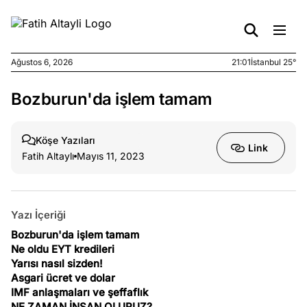
Ağustos 6, 2026
21:01
İstanbul 25°
Bozburun'da işlem tamam
e
Ağustos
ları
6, 2026
le yasalar
Köşe Yazıları
Link
eranduma
Fatih Altaylı
Mayıs 11, 2023
mez
e
Ağustos
Yazı İçeriği
ları
5, 2026
nca stok
Bozburun'da işlem tamam
Ne oldu EYT kredileri
sı caiz
Yarısı nasıl sizden!
ir!
Asgari ücret ve dolar
IMF anlaşmaları ve şeffaflık
e
Ağustos
NE ZAMAN İNSAN OLURUZ?