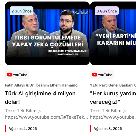
2 Gün Önce
3 Gün Önce
YouTube
YouTube
Fatih Altaylı & Dr. İbrahim Ethem Hamamcı
YENİ Parti Genel Başkanı 
Altaylı
Türk AI girişimine 4 milyon
"Her kuruş yardı
dolar!
vereceğiz!"
Teke Tek Bilim ▷
Teke Tek Bilim ▷
https://www.youtube.com/@TekeTekBil
https://www.youtube
im 00:00 Giriş 01:51 İbrahim Ethem
im 00:00 Giriş 01:58 Butlan kararı 05:58
Ağustos 4, 2026
Ağustos 3, 2026
Hamamcı kimdir ve akademik
Butlan kararı kimin m