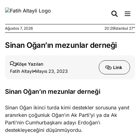
Ağustos 7, 2026
20:29
İstanbul 27°
Sinan Oğan’ın mezunlar derneği
e
Ağustos
ları
7, 2026
yanın kirli
Köşe Yazıları
Link
cirinde
Fatih Altaylı
Mayıs 23, 2023
a kimler
?
Sinan Oğan’ın mezunlar derneği
e
Ağustos
ları
6, 2026
Sinan Oğan ikinci turda kimi destekler sorusuna yanıt
le yasalar
aranırken çoğunluk Oğan’ın Ak Parti’yi ya da Ak
eranduma
Parti’nin Cumhurbaşkanı adayı Erdoğan’ı
mez
destekleyeceğini düşünmüyordu.