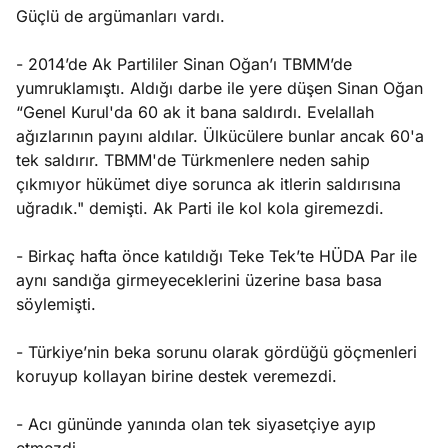
e
Güçlü de argümanları vardı.
Ağustos
ları
5, 2026
nca stok
- 2014’de Ak Partililer Sinan Oğan’ı TBMM’de
Köşe
Spor
Otomob
sı caiz
yumruklamıştı. Aldığı darbe ile yere düşen Sinan Oğan
Yazıları
Yazıları
Yazıları
ir!
“Genel Kurul'da 60 ak it bana saldırdı. Evelallah
ağızlarının payını aldılar. Ülkücülere bunlar ancak 60'a
tek saldırır. TBMM'de Türkmenlere neden sahip
çıkmıyor hükümet diye sorunca ak itlerin saldırısına
uğradık." demişti. Ak Parti ile kol kola giremezdi.
- Birkaç hafta önce katıldığı Teke Tek’te HÜDA Par ile
aynı sandığa girmeyeceklerini üzerine basa basa
söylemişti.
- Türkiye’nin beka sorunu olarak gördüğü göçmenleri
koruyup kollayan birine destek veremezdi.
- Acı gününde yanında olan tek siyasetçiye ayıp