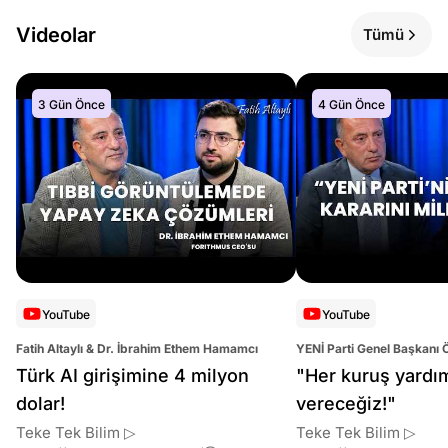
Videolar
Tümü
3 Gün Önce
4 Gün Önce
YouTube
YouTube
Fatih Altaylı & Dr. İbrahim Ethem Hamamcı
YENİ Parti Genel Başkanı 
Altaylı
Türk AI girişimine 4 milyon
"Her kuruş yardı
dolar!
vereceğiz!"
Teke Tek Bilim ▷
Teke Tek Bilim ▷