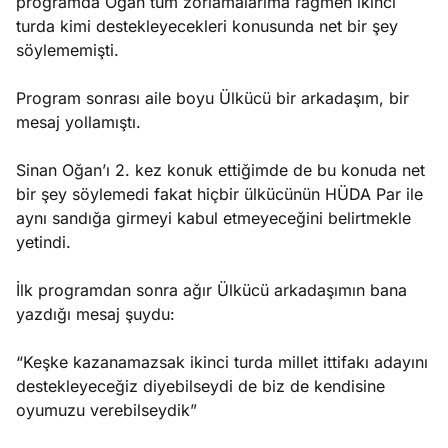
programda Oğan tüm zorlamalarıma rağmen ikinci
turda kimi destekleyecekleri konusunda net bir şey
söylememişti.
Program sonrası aile boyu Ülkücü bir arkadaşım, bir
mesaj yollamıştı.
Sinan Oğan’ı 2. kez konuk ettiğimde de bu konuda net
bir şey söylemedi fakat hiçbir ülkücünün HÜDA Par ile
aynı sandığa girmeyi kabul etmeyeceğini belirtmekle
yetindi.
İlk programdan sonra ağır Ülkücü arkadaşımın bana
yazdığı mesaj şuydu:
“Keşke kazanamazsak ikinci turda millet ittifakı adayını
destekleyeceğiz diyebilseydi de biz de kendisine
oyumuzu verebilseydik”