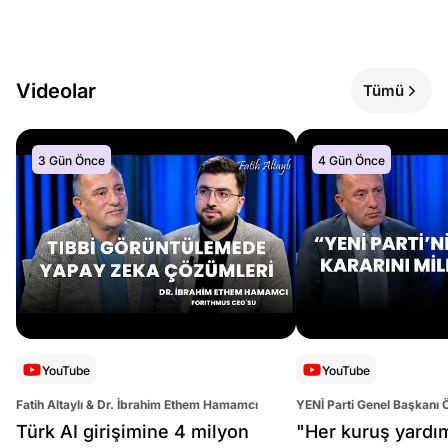
Videolar
Tümü
3 Gün Önce
4 Gün Önce
YouTube
YouTube
Fatih Altaylı & Dr. İbrahim Ethem Hamamcı
YENİ Parti Genel Başkanı 
Altaylı
Türk AI girişimine 4 milyon
"Her kuruş yardı