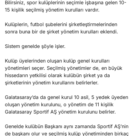
Bilirsiniz, spor kulüplerinin seçimle işbaşına gelen 10-
e
Ağustos
15 kişilik seçilmiş yönetim kurulları vardır.
ları
5, 2026
nca stok
Kulüplerin, futbol şubelerini şirketleştirmelerinden
Köşe
Spor
Otomob
sı caiz
sonra buna bir de şirket yönetim kurulları eklendi.
Yazıları
Yazıları
Yazıları
ir!
Sistem genelde şöyle işler.
Kulüp üyelerinden oluşan kulüp genel kurulları
yönetimleri seçer. Seçilmiş yönetimler de, en büyük
hissedarın yetkilisi olarak kulübün şirket ya da
şirketlerinin yönetim kurullarını belirlerler.
Galatasaray’da da genel kurul 10 asil, 5 yedek üyeden
oluşan yönetim kurulunu, o yönetim de 11 kişilik
Galatasaray Sportif AŞ yönetim kurulunu belirler.
Genelde kulübün Başkanı aynı zamanda Sportif AŞ’nin
de başkanı olur ve seçilmiş kulüp yönetiminden birkaç