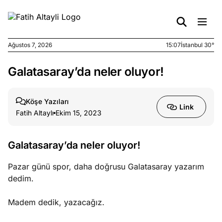
Ağustos 7, 2026
15:07
İstanbul 30°
Galatasaray’da neler oluyor!
e
Ağustos
ları
7, 2026
yanın kirli
Köşe Yazıları
Link
cirinde
Fatih Altaylı
Ekim 15, 2023
a kimler
?
Galatasaray’da neler oluyor!
e
Ağustos
Pazar günü spor, daha doğrusu Galatasaray yazarım
ları
6, 2026
dedim.
le yasalar
eranduma
Madem dedik, yazacağız.
mez