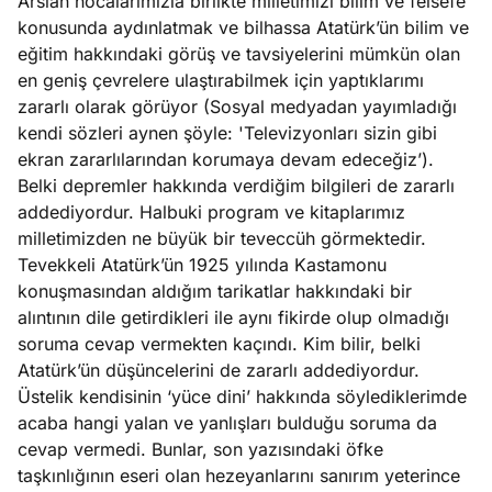
Arslan hocalarımızla birlikte milletimizi bilim ve felsefe
konusunda aydınlatmak ve bilhassa Atatürk’ün bilim ve
eğitim hakkındaki görüş ve tavsiyelerini mümkün olan
en geniş çevrelere ulaştırabilmek için yaptıklarımı
zararlı olarak görüyor (Sosyal medyadan yayımladığı
kendi sözleri aynen şöyle: 'Televizyonları sizin gibi
ekran zararlılarından korumaya devam edeceğiz’).
Belki depremler hakkında verdiğim bilgileri de zararlı
addediyordur. Halbuki program ve kitaplarımız
milletimizden ne büyük bir teveccüh görmektedir.
Tevekkeli Atatürk’ün 1925 yılında Kastamonu
konuşmasından aldığım tarikatlar hakkındaki bir
alıntının dile getirdikleri ile aynı fikirde olup olmadığı
soruma cevap vermekten kaçındı. Kim bilir, belki
Atatürk’ün düşüncelerini de zararlı addediyordur.
Üstelik kendisinin ‘yüce dini’ hakkında söylediklerimde
acaba hangi yalan ve yanlışları bulduğu soruma da
cevap vermedi. Bunlar, son yazısındaki öfke
taşkınlığının eseri olan hezeyanlarını sanırım yeterince