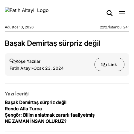
Ağustos 10, 2026
22:27
İstanbul 24°
Başak Demirtaş sürpriz değil
e
Ağustos
ları
7, 2026
yanın kirli
Köşe Yazıları
Link
cirinde
Fatih Altaylı
Ocak 23, 2024
a kimler
?
Yazı İçeriği
e
Ağustos
ları
6, 2026
Başak Demirtaş sürpriz değil
Rondo Alla Turca
le yasalar
Şengör: Bilim anlatmak zararlı faaliyetmiş
eranduma
NE ZAMAN İNSAN OLURUZ?
mez