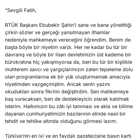
“Sevgili Fatih,
RTÜK Başkanı Ebubekir Şahin’i sana ve bana yönelttiği
çirkin sözler ve gerçeği yansıtmayan ithamlar
nedeniyle mahkemeye vereceğini öğrendim. Benim de
başta böyle bir niyetim vardı. Her ne kadar bu tür bir
davranış ve böyle bir lisan devletimizin üst kademe bir
bürokratına hiç yakışmıyorsa da, ben bu tür bir kişilikle
muhterem savcı ve yargıçlarımızın zaten tepeleme dolu
olan programlarına ek bir yük oluşturmamak amacıyla
niyetimden vazgeçmiştim. Ancak senin yazını
okuduktan sonra fikrimi değiştirdim. Sen mahkemeye
baş vuracaksan, ben de destekleyicin olarak katılmak
isterim. Halkımızın bu zâtı iyi tanıması ve akla ve bilime
dayanan cumhuriyetimizin bazılarının elinde nasıl bir
tehdit ve tehlike altında olduğunu görmesi lazım.
Türkiye’nin en iyi ve en faydalı gazetecisine basın kartı