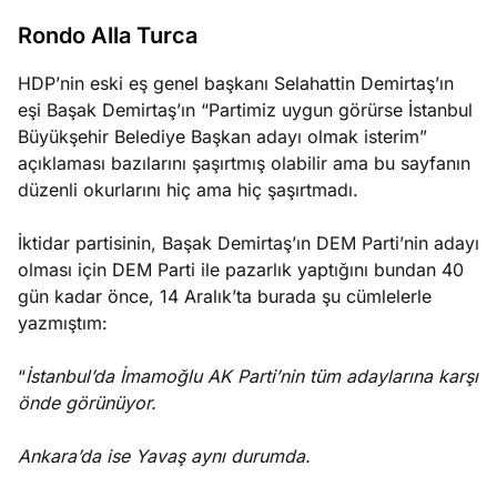
e
Ağustos
Rondo Alla Turca
ları
5, 2026
nca stok
HDP’nin eski eş genel başkanı Selahattin Demirtaş’ın
Köşe
Spor
Otomob
sı caiz
eşi Başak Demirtaş’ın “Partimiz uygun görürse İstanbul
Yazıları
Yazıları
Yazıları
ir!
Büyükşehir Belediye Başkan adayı olmak isterim”
açıklaması bazılarını şaşırtmış olabilir ama bu sayfanın
düzenli okurlarını hiç ama hiç şaşırtmadı.
İktidar partisinin, Başak Demirtaş’ın DEM Parti’nin adayı
olması için DEM Parti ile pazarlık yaptığını bundan 40
gün kadar önce, 14 Aralık’ta burada şu cümlelerle
yazmıştım:
“
İstanbul’da İmamoğlu AK Parti’nin tüm adaylarına karşı
önde görünüyor.
Ankara’da ise Yavaş aynı durumda.