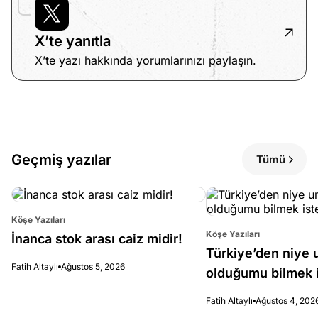
e
Ağustos
X’te yanıtla
ları
3, 2026
X’te yazı hakkında yorumlarınızı paylaşın.
maması
eken yerde
Köşe
Spor
Otomob
n şeye ne
Yazıları
Yazıları
Yazıları
irdi!
Geçmiş yazılar
Tümü
Köşe Yazıları
Köşe Yazıları
İnanca stok arası caiz midir!
Türkiye’den niye 
Fatih Altaylı
Ağustos 5, 2026
olduğumu bilmek i
Fatih Altaylı
Ağustos 4, 202