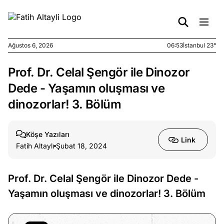
Ağustos 6, 2026
06:53
İstanbul 23°
Prof. Dr. Celal Şengör ile Dinozor
e
Ağustos
ları
5, 2026
Dede - Yaşamın oluşması ve
nca stok
dinozorlar! 3. Bölüm
sı caiz
ir!
Köşe Yazıları
Link
Fatih Altaylı
Şubat 18, 2024
e
Ağustos
ları
4, 2026
kiye’den
Prof. Dr. Celal Şengör ile Dinozor Dede -
e umutlu
Yaşamın oluşması ve dinozorlar! 3. Bölüm
duğumu
mek ister
iniz?