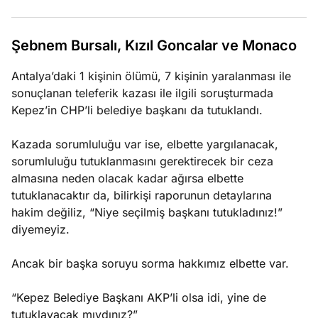
e
Ağustos
ları
Şebnem Bursalı, Kızıl Goncalar ve Monaco
3, 2026
maması
Antalya’daki 1 kişinin ölümü, 7 kişinin yaralanması ile
eken yerde
Köşe
Spor
Otomob
sonuçlanan teleferik kazası ile ilgili soruşturmada
n şeye ne
Kepez’in CHP’li belediye başkanı da tutuklandı.
Yazıları
Yazıları
Yazıları
irdi!
Kazada sorumluluğu var ise, elbette yargılanacak,
sorumluluğu tutuklanmasını gerektirecek bir ceza
almasına neden olacak kadar ağırsa elbette
tutuklanacaktır da, bilirkişi raporunun detaylarına
hakim değiliz, “Niye seçilmiş başkanı tutukladınız!”
diyemeyiz.
Ancak bir başka soruyu sorma hakkımız elbette var.
“Kepez Belediye Başkanı AKP’li olsa idi, yine de
tutuklayacak mıydınız?”