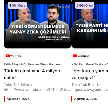
4 Gün Önce
5 Gün Önce
YouTube
YouTube
Fatih Altaylı & Dr. İbrahim Ethem Hamamcı
YENİ Parti Genel Başkanı 
Altaylı
Türk AI girişimine 4 milyon
"Her kuruş yardı
dolar!
vereceğiz!"
Teke Tek Bilim ▷
Teke Tek Bilim ▷
https://www.youtube.com/@TekeTekBil
https://www.youtube
im 00:00 Giriş 01:51 İbrahim Ethem
im 00:00 Giriş 01:58 Butlan kararı 05:58
Ağustos 4, 2026
Ağustos 3, 2026
Hamamcı kimdir ve akademik
Butlan kararı kimin m
çalışmaları neler? 10:54 Kendi
Kılıçdaroğlu bu günler