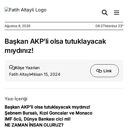
Ağustos 8, 2026
06:27
İstanbul 23°
Başkan AKP’li olsa tutuklayacak
e
Ağustos
ları
5, 2026
mıydınız!
nca stok
sı caiz
Köşe Yazıları
ir!
Link
Fatih Altaylı
Nisan 15, 2024
e
Ağustos
ları
4, 2026
kiye’den
Yazı İçeriği
e umutlu
Başkan AKP’li olsa tutuklayacak mıydınız!
duğumu
Şebnem Bursalı, Kızıl Goncalar ve Monaco
mek ister
IMF öcü, Dünya Bankası cici mi!
iniz?
NE ZAMAN İNSAN OLURUZ?