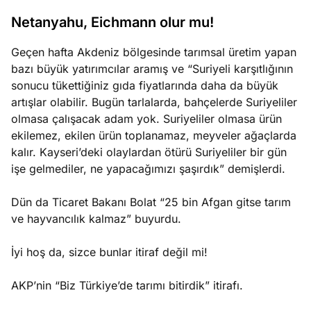
ası
Netanyahu, Eichmann olur mu!
Temmuz
e
Geçen hafta Akdeniz bölgesinde tarımsal üretim yapan
30,
ları
bazı büyük yatırımcılar aramış ve “Suriyeli karşıtlığının
2026
Köşe
Spor
Otomob
sonucu tükettiğiniz gıda fiyatlarında daha da büyük
ba Ocağı”
artışlar olabilir. Bugün tarlalarda, bahçelerde Suriyeliler
Yazıları
Yazıları
Yazıları
aye
olmasa çalışacak adam yok. Suriyeliler olmasa ürün
ekilemez, ekilen ürün toplanamaz, meyveler ağaçlarda
kalır. Kayseri’deki olaylardan ötürü Suriyeliler bir gün
işe gelmediler, ne yapacağımızı şaşırdık” demişlerdi.
Dün da Ticaret Bakanı Bolat “25 bin Afgan gitse tarım
ve hayvancılık kalmaz” buyurdu.
İyi hoş da, sizce bunlar itiraf değil mi!
AKP’nin “Biz Türkiye’de tarımı bitirdik” itirafı.