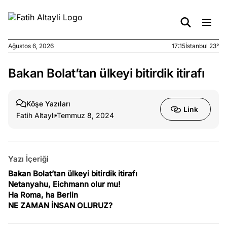
Ağustos 6, 2026
17:15
İstanbul 23°
Bakan Bolat’tan ülkeyi bitirdik itirafı
e
Ağustos
ları
3, 2026
aması
Köşe Yazıları
Link
eken yerde
Fatih Altaylı
Temmuz 8, 2024
n şeye ne
rdi!
Yazı İçeriği
e
Temmuz
ları
31, 2026
Bakan Bolat’tan ülkeyi bitirdik itirafı
Netanyahu, Eichmann olur mu!
met
Ha Roma, ha Berlin
utoğlu ve
NE ZAMAN İNSAN OLURUZ?
bükey
asının