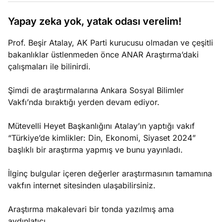
e
Yapay zeka yok, yatak odası verelim!
Ağustos
ları
3, 2026
Prof. Beşir Atalay, AK Parti kurucusu olmadan ve çeşitli
maması
bakanlıklar üstlenmeden önce ANAR Araştırma’daki
eken yerde
Köşe
Spor
Otomob
çalışmaları ile bilinirdi.
n şeye ne
Yazıları
Yazıları
Yazıları
irdi!
Şimdi de araştırmalarına Ankara Sosyal Bilimler
Vakfı’nda bıraktığı yerden devam ediyor.
Mütevelli Heyet Başkanlığını Atalay’ın yaptığı vakıf
“Türkiye’de kimlikler: Din, Ekonomi, Siyaset 2024”
başlıklı bir araştırma yapmış ve bunu yayınladı.
İlginç bulgular içeren değerler araştırmasının tamamına
vakfın internet sitesinden ulaşabilirsiniz.
Araştırma makalevari bir tonda yazılmış ama
aydınlatıcı.