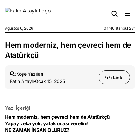
Ağustos 6, 2026
04:46
İstanbul 23°
Hem moderniz, hem çevreci hem de
e
Ağustos
ları
5, 2026
Atatürkçü
nca stok
sı caiz
Köşe Yazıları
ir!
Link
Fatih Altaylı
Ocak 15, 2025
e
Ağustos
ları
4, 2026
kiye’den
Yazı İçeriği
e umutlu
Hem moderniz, hem çevreci hem de Atatürkçü
duğumu
Yapay zeka yok, yatak odası verelim!
mek ister
NE ZAMAN İNSAN OLURUZ?
iniz?