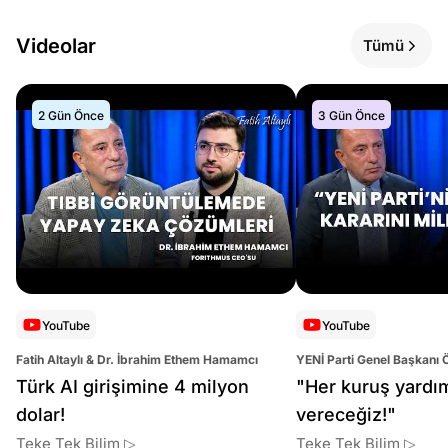
Videolar
Tümü
2 Gün Önce
3 Gün Önce
YouTube
YouTube
Fatih Altaylı & Dr. İbrahim Ethem Hamamcı
YENİ Parti Genel Başkanı 
Altaylı
Türk AI girişimine 4 milyon
"Her kuruş yardı
dolar!
vereceğiz!"
Teke Tek Bilim ▷
Teke Tek Bilim ▷