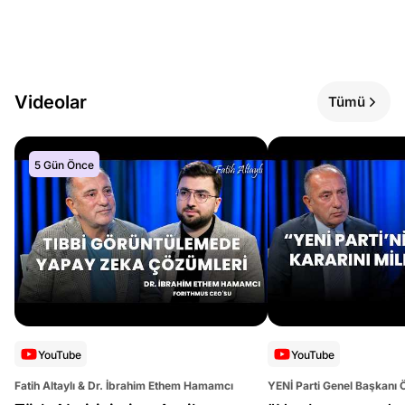
Videolar
Tümü
5 Gün Önce
YouTube
YouTube
Fatih Altaylı & Dr. İbrahim Ethem Hamamcı
YENİ Parti Genel Başkanı 
Altaylı