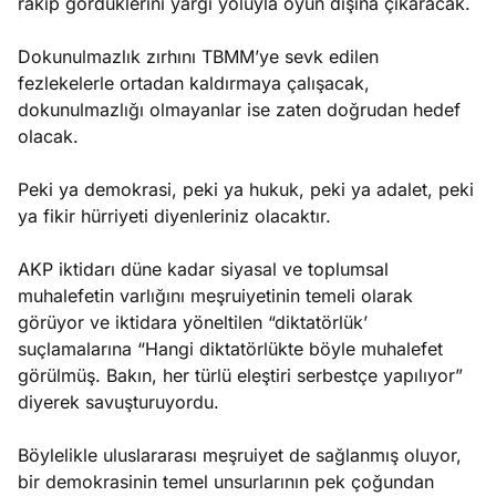
rakip gördüklerini yargı yoluyla oyun dışına çıkaracak.
Dokunulmazlık zırhını TBMM’ye sevk edilen
fezlekelerle ortadan kaldırmaya çalışacak,
dokunulmazlığı olmayanlar ise zaten doğrudan hedef
olacak.
Peki ya demokrasi, peki ya hukuk, peki ya adalet, peki
ya fikir hürriyeti diyenleriniz olacaktır.
AKP iktidarı düne kadar siyasal ve toplumsal
muhalefetin varlığını meşruiyetinin temeli olarak
görüyor ve iktidara yöneltilen “diktatörlük’
suçlamalarına “Hangi diktatörlükte böyle muhalefet
görülmüş. Bakın, her türlü eleştiri serbestçe yapılıyor”
diyerek savuşturuyordu.
Böylelikle uluslararası meşruiyet de sağlanmış oluyor,
bir demokrasinin temel unsurlarının pek çoğundan