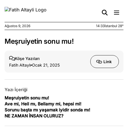
Ağustos 9, 2026
14:33
İstanbul 28°
Meşruiyetin sonu mu!
e
Ağustos
ları
9, 2026
K’un
Köşe Yazıları
Link
katı
Fatih Altaylı
Ocak 21, 2025
ngü:
ekkilim
afçı değil
Yazı İçeriği
e
Meşruiyetin sonu mu!
Ağustos
ları
Ave mi, Heil mı, Bellamy mi, hepsi mi!
7, 2026
Sorunu başta mı yaşamak iyidir sonda mı!
yanın kirli
NE ZAMAN İNSAN OLURUZ?
cirinde
a kimler