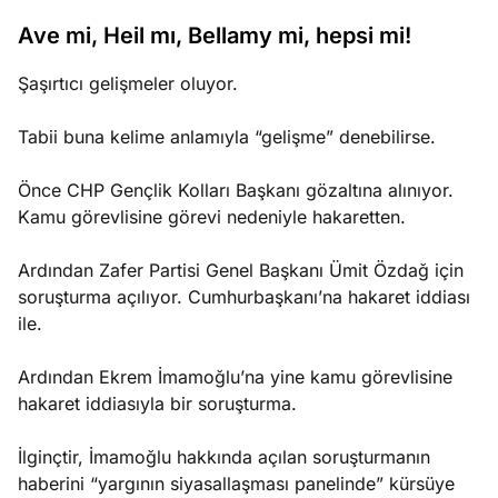
?
Ave mi, Heil mı, Bellamy mi, hepsi mi!
e
Ağustos
Şaşırtıcı gelişmeler oluyor.
ları
6, 2026
le yasalar
Tabii buna kelime anlamıyla “gelişme” denebilirse.
Köşe
Spor
Otomob
eranduma
Yazıları
Yazıları
Yazıları
mez
Önce CHP Gençlik Kolları Başkanı gözaltına alınıyor.
Kamu görevlisine görevi nedeniyle hakaretten.
Ardından Zafer Partisi Genel Başkanı Ümit Özdağ için
soruşturma açılıyor. Cumhurbaşkanı’na hakaret iddiası
ile.
Ardından Ekrem İmamoğlu’na yine kamu görevlisine
hakaret iddiasıyla bir soruşturma.
İlginçtir, İmamoğlu hakkında açılan soruşturmanın
haberini “yargının siyasallaşması panelinde” kürsüye