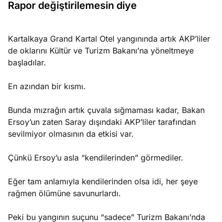
Rapor değiştirilemesin diye
ları
4, 2026
kiye’den
e umutlu
Kartalkaya Grand Kartal Otel yangınında artık AKP’liler
duğumu
de oklarını Kültür ve Turizm Bakanı’na yöneltmeye
Köşe
Spor
Otomob
mek ister
başladılar.
Yazıları
Yazıları
Yazıları
iniz?
En azından bir kısmı.
Bunda mızrağın artık çuvala sığmaması kadar, Bakan
Ersoy’un zaten Saray dışındaki AKP’liler tarafından
sevilmiyor olmasının da etkisi var.
Çünkü Ersoy’u asla “kendilerinden” görmediler.
Eğer tam anlamıyla kendilerinden olsa idi, her şeye
rağmen ölümüne savunurlardı.
Peki bu yangının suçunu “sadece” Turizm Bakanı’nda