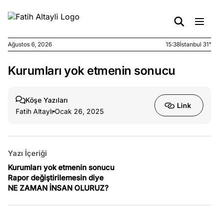
Ağustos 6, 2026
15:38
İstanbul 31°
Kurumları yok etmenin sonucu
e
Ağustos
ları
6, 2026
le yasalar
Köşe Yazıları
Link
eranduma
Fatih Altaylı
Ocak 26, 2025
mez
e
Ağustos
Yazı İçeriği
ları
5, 2026
nca stok
Kurumları yok etmenin sonucu
Rapor değiştirilemesin diye
sı caiz
NE ZAMAN İNSAN OLURUZ?
ir!
e
Ağustos