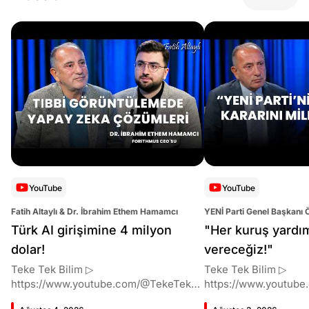
YouTube
YouTube
Fatih Altaylı & Dr. İbrahim Ethem Hamamcı
YENİ Parti Genel Başkanı 
Altaylı
Türk AI girişimine 4 milyon
"Her kuruş yardı
dolar!
vereceğiz!"
Teke Tek Bilim ▷
Teke Tek Bilim ▷
https://www.youtube.com/@TekeTekBil
https://www.youtube
im 00:00 Giriş 01:51 İbrahim Ethem
im 00:00 Giriş 01:58 Butlan kararı 05:58