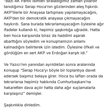
“Bazı AK Partili isimleri sıraladığımız zaman yıllardır
tanıdığımız Serap Hoca’nın gözlerinden ateş fışkırdı.
AKP’lilerle bir Anayasa tartışması yapılamayacağını,
AKP’den bir demokratik anayasa çıkmayacağını
haykırdı. Sana burada tekrarlamayacağım öylesine ağır
ifadeler kullandı ki, hepimiz şaşkınlığa uğradık. Hatta
ben hoca karşısında biraz da haddimi aşarak
abarttığını söyledim ve konuşmamızın anlamı
kalmadığını belirterek izin istedim. Öylesine öfkeli ve
gördüğüm en sert AKP ve Erdoğan karşıtı idi.”
Ve Yazıcı’nın yanından ayrıldıktan sonra aralarında
konuşup “Serap Hoca’yı böyle bir toplantıya davet
edersek başımız belaya girer. Hoca bu lafları orada da
tekrarlarsa hepimiz hakkında Cumhurbaşkanı’na
hakaretten dava açılır hatta daha ağır suçlamalarla
karşılaşırız” demişler.
Şaşkınlıkla dinledim.