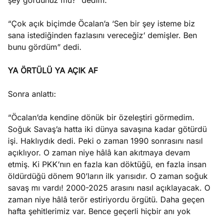
şey gördünüz mü?” dedim.
“Çok açık biçimde Öcalan’a ‘Sen bir şey isteme biz
sana istediğinden fazlasını vereceğiz’ demişler. Ben
bunu gördüm” dedi.
YA ÖRTÜLÜ YA AÇIK AF
Sonra anlattı:
“Öcalan’da kendine dönük bir özeleştiri görmedim.
Soğuk Savaş’a hatta iki dünya savaşına kadar götürdü
işi. Haklıydık dedi. Peki o zaman 1990 sonrasını nasıl
açıklıyor. O zaman niye hâlâ kan akıtmaya devam
etmiş. Ki PKK’nın en fazla kan döktüğü, en fazla insan
öldürdüğü dönem 90’ların ilk yarısıdır. O zaman soğuk
savaş mı vardı! 2000-2025 arasını nasıl açıklayacak. O
zaman niye hâlâ terör estiriyordu örgütü. Daha geçen
hafta şehitlerimiz var. Bence geçerli hiçbir anı yok