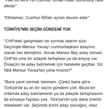
“Peki bu MHP’nin Cumhur İttifakı’ndaki durumunu nasıl
etkiler”
“Etkilemez. Cumhur İttifakı aynen devam eder”
TÜRKİYE’NİN SEÇİM GÜNDEMİ YOK
“CHP’deki gelişmeleri de sormak isterim size.
Geçmişte Mansur Yavaş’ı cumhurbaşkanı adayınız
olarak ilan etmiştiniz. Ancak Mansur Bey aday olmadı.
CHP’de yine bir adaylık tartışması ya da arayışı var.
Önseçim ile aday belirlemek için harekete geçtiler. Siz
hâlâ Mansur Yavaş’tan yana mısınız?”
“Buna yanıt vermek istemem. Çünkü bana göre
Türkiye’de şu an bir seçim gündemi yok. Böyle bir
ortamda aday belirlemenin ya da adaylık tartışmasının
da kimseye faydası yok. Türkiye’nin çok daha önemli
meseleleri var. Seçimde kimin aday olacağını, nasıl