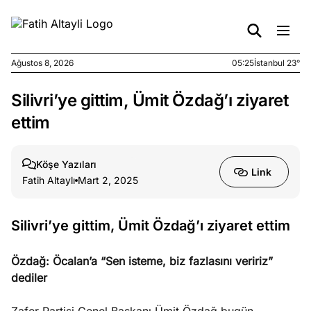
Ağustos 8, 2026
05:25
İstanbul 23°
Silivri’ye gittim, Ümit Özdağ’ı ziyaret
e
Ağustos
ları
7, 2026
ettim
yanın kirli
cirinde
Köşe Yazıları
a kimler
Link
Fatih Altaylı
Mart 2, 2025
?
e
Ağustos
Silivri’ye gittim, Ümit Özdağ’ı ziyaret ettim
ları
6, 2026
le yasalar
Özdağ: Öcalan’a “Sen isteme, biz fazlasını veririz”
eranduma
dediler
mez