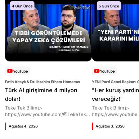
4 Gün Önce
5 Gün Önce
YouTube
YouTube
Fatih Altaylı & Dr. İbrahim Ethem Hamamcı
YENİ Parti Genel Başkanı 
Altaylı
Türk AI girişimine 4 milyon
"Her kuruş yardı
dolar!
vereceğiz!"
Teke Tek Bilim ▷
Teke Tek Bilim ▷
https://www.youtube.com/@TekeTekBil
https://www.youtube
im 00:00 Giriş 01:51 İbrahim Ethem
im 00:00 Giriş 01:58 Butlan kararı 05:58
Ağustos 4, 2026
Ağustos 3, 2026
Hamamcı kimdir ve akademik
Butlan kararı kimin m
çalışmaları neler? 10:54 Kendi
Kılıçdaroğlu bu günler