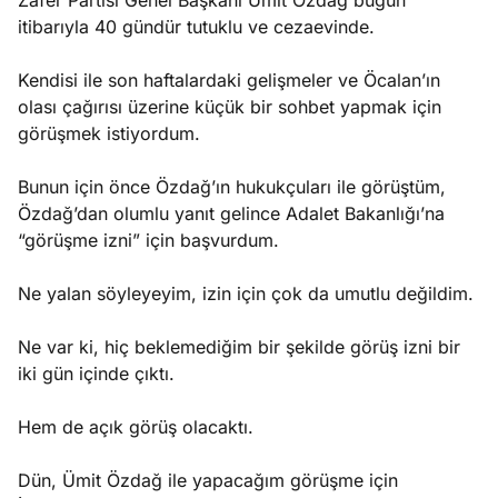
Zafer Partisi Genel Başkanı Ümit Özdağ bugün
e
Ağustos
itibarıyla 40 gündür tutuklu ve cezaevinde.
ları
5, 2026
nca stok
Kendisi ile son haftalardaki gelişmeler ve Öcalan’ın
Köşe
Spor
Otomob
sı caiz
olası çağırısı üzerine küçük bir sohbet yapmak için
Yazıları
Yazıları
Yazıları
ir!
görüşmek istiyordum.
Bunun için önce Özdağ’ın hukukçuları ile görüştüm,
Özdağ’dan olumlu yanıt gelince Adalet Bakanlığı’na
“görüşme izni” için başvurdum.
Ne yalan söyleyeyim, izin için çok da umutlu değildim.
Ne var ki, hiç beklemediğim bir şekilde görüş izni bir
iki gün içinde çıktı.
Hem de açık görüş olacaktı.
Dün, Ümit Özdağ ile yapacağım görüşme için