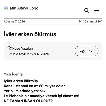
Ağustos 7, 2026
14:40
İstanbul 30°
İyiler erken ölürmüş
e
Ağustos
ları
7, 2026
yanın kirli
Köşe Yazıları
Link
cirinde
Fatih Altaylı
Mayıs 4, 2025
a kimler
?
Yazı İçeriği
e
Ağustos
ları
6, 2026
İyiler erken ölürmüş
Kanal İstanbul en az 80 milyar dolar
le yasalar
Yer bilimlerinde yetkinlik
eranduma
Le Pichon’a bir madalya versek iyi olmaz mı!
mez
NE ZAMAN İNSAN OLURUZ?