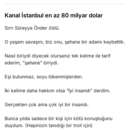
e
Ağustos
ları
5, 2026
Kanal İstanbul en az 80 milyar dolar
nca stok
Köşe
Spor
Otomob
sı caiz
Sırrı Süreyya Önder öldü.
Yazıları
Yazıları
Yazıları
ir!
O yaşam savaşını, biz onu, şahane bir adamı kaybettik.
Nasıl biriydi diyecek olursanız tek kelime ile tarif
ederim, “şahane” biriydi.
Eşi bulunmaz, soyu tükenmişlerden.
İki kelime daha hakkım olsa “İyi insandı” derdim.
Gerçekten çok ama çok iyi bir insandı.
Bunca yılda sadece bir kişi için kötü konuştuğunu
duydum. (Hepinizin tanıdığı bir troll için)