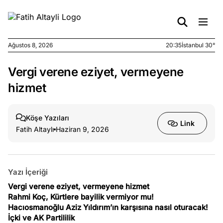
Ağustos 8, 2026
20:35
İstanbul 30°
Vergi verene eziyet, vermeyene
e
Ağustos
ları
6, 2026
hizmet
le yasalar
eranduma
Köşe Yazıları
mez
Link
Fatih Altaylı
Haziran 9, 2026
e
Ağustos
ları
5, 2026
nca stok
Yazı İçeriği
sı caiz
Vergi verene eziyet, vermeyene hizmet
ir!
Rahmi Koç, Kürtlere bayilik vermiyor mu!
Hacıosmanoğlu Aziz Yıldırım’ın karşısına nasıl oturacak!
İçki ve AK Partililik
e
Ağustos