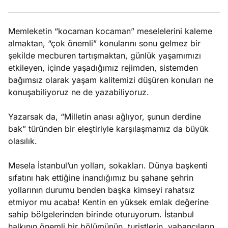
ları
4, 2026
kiye’den
Memleketin “kocaman kocaman” meselelerini kaleme
e umutlu
almaktan, “çok önemli” konularını sonu gelmez bir
duğumu
Köşe
Spor
Otomob
şekilde mecburen tartışmaktan, günlük yaşamımızı
mek ister
etkileyen, içinde yaşadığımız rejimden, sistemden
Yazıları
Yazıları
Yazıları
iniz?
bağımsız olarak yaşam kalitemizi düşüren konuları ne
konuşabiliyoruz ne de yazabiliyoruz.
Yazarsak da, “Milletin anası ağlıyor, şunun derdine
bak” türünden bir eleştiriyle karşılaşmamız da büyük
olasılık.
Mesela İstanbul’un yolları, sokakları. Dünya başkenti
sıfatını hak ettiğine inandığımız bu şahane şehrin
yollarının durumu benden başka kimseyi rahatsız
etmiyor mu acaba! Kentin en yüksek emlak değerine
sahip bölgelerinden birinde oturuyorum. İstanbul
halkının önemli bir bölümünün, turistlerin, yabancıların