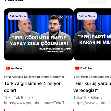
4 Gün Önce
5 Gün Önce
YouTube
YouTube
Fatih Altaylı & Dr. İbrahim Ethem Hamamcı
YENİ Parti Genel Başkanı 
Altaylı
Türk AI girişimine 4 milyon
"Her kuruş yardı
dolar!
vereceğiz!"
Teke Tek Bilim ▷
Teke Tek Bilim ▷
https://www.youtube.com/@TekeTekBil
https://www.youtube
im 00:00 Giriş 01:51 İbrahim Ethem
im 00:00 Giriş 01:58 Butlan kararı 05:58