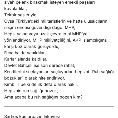
siyah çelenk bırakmak isteyen emekli paşaları
e
Ağustos
kovaladılar,
ları
5, 2026
Tekbir sesleriyle,
nca stok
Oysa Türkiye’deki militaristlerin ve hatta ulusalcıların
Köşe
Spor
Otomob
sı caiz
seçim öncesi güvendiği dağdı MHP,
Yazıları
Yazıları
Yazıları
ir!
Hepsi yakın veya uzak çevrelerini MHP’ye
yönlendiriyor, MHP milliyetçiliğini, AKP islamcılığına
karşı koz olarak görüyordu,
Fena halde yanıldılar,
Karlar altında kaldılar,
Devlet Bahçeli ise son derece rahat,
Kendilerini suçlayanları suçluyorlar, hepsini “Ruh sağlığı
bozuklar” olarak nitelendiriyor,
Kimbilir belki de ilk defa olarak haklı,
Hepsinin ruh sağlığı bozuk,
Ama acaba bu ruh sağlığını bozan kim?
Sarhoş kumarbazın hikayesi