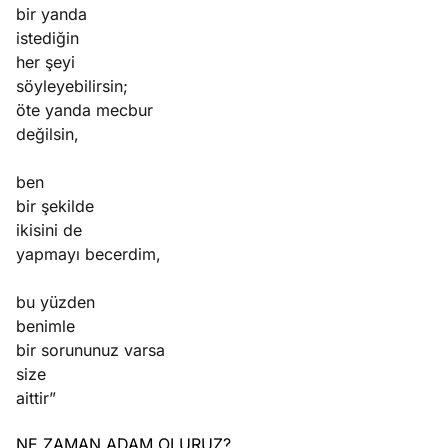
bir yanda
istediğin
her şeyi
söyleyebilirsin;
öte yanda mecbur
değilsin,
ben
bir şekilde
ikisini de
yapmayı becerdim,
bu yüzden
benimle
bir sorununuz varsa
size
aittir”
NE ZAMAN ADAM OLURUZ?