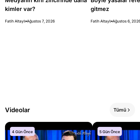
Medyanın kirli zincirinde daha
Böyle yasalar re
kimler var?
gitmez
Fatih Altaylı
Ağustos 7, 2026
Fatih Altaylı
Ağustos 6, 202
Videolar
Tümü
4 Gün Önce
5 Gün Önce