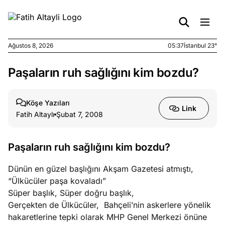
Ağustos 8, 2026
05:37
İstanbul 23°
Paşaların ruh sağlığını kim bozdu?
e
Ağustos
ları
7, 2026
yanın kirli
Köşe Yazıları
Link
cirinde
Fatih Altaylı
Şubat 7, 2008
a kimler
?
Paşaların ruh sağlığını kim bozdu?
e
Ağustos
Dünün en güzel başlığını Akşam Gazetesi atmıştı,
ları
6, 2026
“Ülkücüler paşa kovaladı”
le yasalar
Süper başlık, Süper doğru başlık,
eranduma
Gerçekten de Ülkücüler, Bahçeli’nin askerlere yönelik
mez
hakaretlerine tepki olarak MHP Genel Merkezi önüne