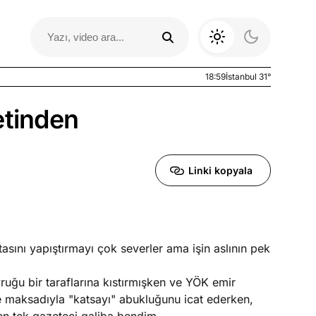
18:59
İstanbul 31°
etinden
Linki kopyala
sını yapıştırmayı çok severler ama işin aslının pek
Otomobil Yazıları
uğu bir taraflarına kıstırmışken ve YÖK emir
e maksadıyla "katsayı" abukluğunu icat ederken,