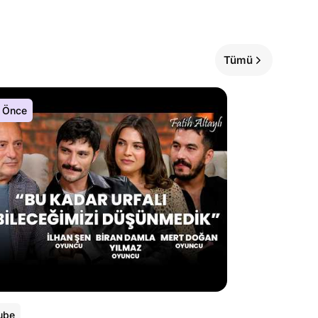
Tümü
 Önce
ube