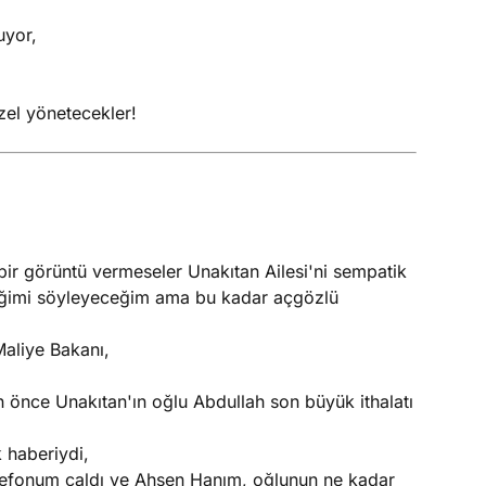
uyor,
zel yönetecekler!
r görüntü vermeseler Unakıtan Ailesi'ni sempatik
iğimi söyleyeceğim ama bu kadar açgözlü
Maliye Bakanı,
n önce Unakıtan'ın oğlu Abdullah son büyük ithalatı
k haberiydi,
telefonum çaldı ve Ahsen Hanım, oğlunun ne kadar