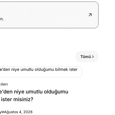
n.
Tümü
ıları
e’den niye umutlu olduğumu
 ister misiniz?
ylı
Ağustos 4, 2026