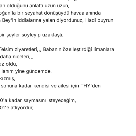
an olduğunu anlattı uzun uzun,
doğan'la bir seyahat dönüşüydü havaalanında
 Bey'in iddialarına yalan diyordunuz, Hadi buyrun
 şeyler söyleyip uzaklaştı,
lsim ziyaretleri,,, Babanın özelleştirdiği limanlara
aha niceleri,,,
az oldu,
n Hanım yine gündemde,
kızmış,
 sonuna kadar kendisi ve ailesi için THY'den
0'a kadar saymasını isteyeceğim,
1'e atlıyordur,