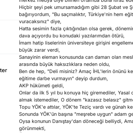
merkez medya diye bilinen ortamda buna itiraz ede
Hiçbir şeyi pek umursamadığım gibi 28 Şubat ve 
bağırıyordum, "Bu saçmalıktır, Türkiye'nin hem eğ
vuracaksınız" diye,
Hatta sesimin fazla çıktığından olsa gerek, döne
dava açıyordu bu konudaki yazılarımdan ötürü,
İmam hatip liselerinin üniversiteye girişini engelle
büyük zarar verdi,
Sanayinin eleman konusunda can damarı olan meslek 
arasında büyük haksızlıklara neden oldu,
ter
Ben de hep, "Deli misiniz? Amaç İHL'lerin önünü ke
eğitime darbe vurmayın" deyip durdum,
AKP hükümeti geldi,
Onlar da ilk 5 yıl bu konuya hiç giremediler, Yasal 
almak istemediler, O dönem "kazasız belasız" git
Topu YÖK'e attılar, YÖK'te Teziç vardı ve günah keç
Sonunda YÖK'ün başına "meşrebe uygun" adam geçinc
Oysa konunun Danıştay'dan döneceği belliydi, Ama
görünmekti,