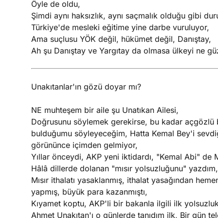
Öyle de oldu,
Şimdi aynı haksızlık, aynı saçmalık olduğu gibi dur
Türkiye'de mesleki eğitime yine darbe vuruluyor,
Ama suçlusu YÖK değil, hükümet değil, Danıştay,
Ah şu Danıştay ve Yargıtay da olmasa ülkeyi ne gü
Unakıtanlar'ın gözü doyar mı?
NE muhteşem bir aile şu Unatıkan Ailesi,
Doğrusunu söylemek gerekirse, bu kadar açgözlü bi
bulduğumu söyleyeceğim, Hatta Kemal Bey'i sevd
görününce içimden gelmiyor,
Yıllar önceydi, AKP yeni iktidardı, "Kemal Abi" de 
Hâlâ dillerde dolanan "mısır yolsuzluğunu" yazdım,
Mısır ithalatı yasaklanmış, ithalat yasağından heme
yapmış, büyük para kazanmıştı,
Kıyamet koptu, AKP'li bir bakanla ilgili ilk yolsuzlu
Ahmet Unakıtan'ı o günlerde tanıdım ilk, Bir gün 