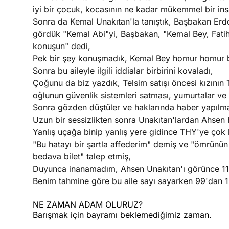
iyi bir çocuk, kocasının ne kadar mükemmel bir ins
Sonra da Kemal Unakıtan'la tanıştık, Başbakan Er
gördük "Kemal Abi"yi, Başbakan, "Kemal Bey, Fatih
konuşun" dedi,
Pek bir şey konuşmadık, Kemal Bey homur homur bir
Sonra bu aileyle ilgili iddialar birbirini kovaladı,
Çoğunu da biz yazdık, Telsim satışı öncesi kızının Te
oğlunun güvenlik sistemleri satması, yumurtalar ve d
Sonra gözden düştüler ve haklarında haber yapılm
Uzun bir sessizlikten sonra Unakıtan'lardan Ahse
Yanlış uçağa binip yanlış yere gidince THY'ye çok 
"Bu hatayı bir şartla affederim" demiş ve "ömrünün
bedava bilet" talep etmiş,
Duyunca inanamadım, Ahsen Unakıtan'ı görünce 11
Benim tahmine göre bu aile sayı sayarken 99'dan 10
NE ZAMAN ADAM OLURUZ?
Barışmak için bayramı beklemediğimiz zaman.