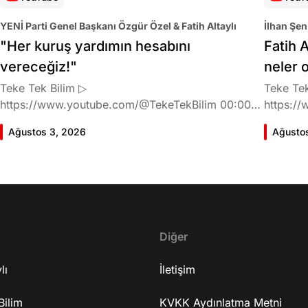
YENİ Parti Genel Başkanı Özgür Özel & Fatih Altaylı
İlhan Şen
"Her kuruş yardımın hesabını
Fatih A
vereceğiz!"
neler 
Teke Tek Bilim ▷
Teke Tek
https://www.youtube.com/@TekeTekBilim 00:00
https://
Giriş 01:58 Butlan kararı 05:58 Butlan kararı kimin
Giriş 02
Ağustos 3, 2026
Ağusto
meselesi? 11:32 Kılıçdaroğlu bu günlerin sinyalini
geldiğin
vermiş miydi? 17:16 Halktan böyle bir destek
büründü
bekliyor muydu? 25:40 CHP'den ayrılma kararı
Doğan'nı
30:09 AK Parti'ye geçişlerin duracağının garantisi
neler ka
var mı? 48:12 Cemil Tugay kalacak mı? 50:13
sonra Fa
CHP'de Özgür Özel'e yakın isimler kaldı mı? 52:50
Oyuncula
Yargıtay kararından eminken neden partiden
Diğer
mi? 22:2
ayrıldı? 56:53 İttifak arayışı olacak mı? 1:01:43
ailesi va
lı
Seçim güvenliğini nasıl sağlayacak? 1:06:25 Ekrem
İletişim
etkiliyo
İmamoğlu merkezli bir parti kuruldu? 1:10:03
eğitimi 
Bilim
Özgür Özel'in fezlekeleri ve dokunulmazlığın
KVKK Aydınlatma Metni
serüveni