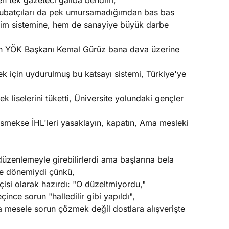
n tek gazeteci galiba bendim,
Şubatçıları da pek umursamadığımdan bas bas
itim sistemine, hem de sanayiye büyük darbe
min YÖK Başkanı Kemal Gürüz bana dava üzerine
mek için uydurulmuş bu katsayı sistemi, Türkiye'ye
liselerini tüketti, Üniversite yolundaki gençler
smekse İHL'leri yasaklayın, kapatın, Ama mesleki
düzenlemeyle girebilirlerdi ama başlarına bela
me dönemiydi çünkü,
isi olarak hazırdı: "O düzeltmiyordu,"
e sorun "halledilir gibi yapıldı",
 mesele sorun çözmek değil dostlara alışverişte