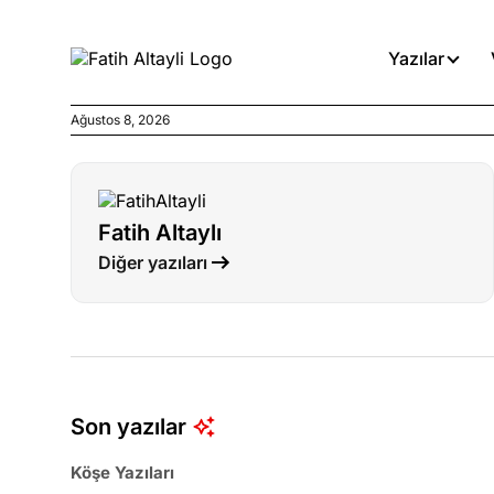
Yazılar
Ağustos 8, 2026
Köşe Yazıları
Böyle yasalar referanduma g
Fatih Altaylı
Köşe Yazıları
Diğer yazıları
İnanca stok arası caiz midir!
Köşe Yazıları
Türkiye’den niye umutlu ol
ister misiniz?
Son yazılar
Köşe Yazıları