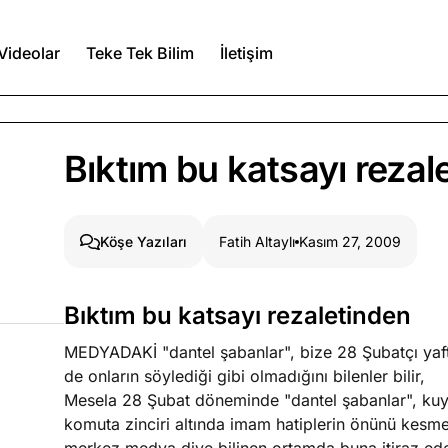
Videolar
Teke Tek Bilim
İletişim
Ağustos 6, 2026
Bıktım bu katsayı rezal
itmez
Ağustos 5, 2026
Fatih Altaylı
Kasım 27, 2009
Köşe Yazıları
Ağustos 4, 2026
Bıktım bu katsayı rezaletinden
duğumu bilmek
MEDYADAKİ "dantel şabanlar", bize 28 Şubatçı yafta
Köşe Yazıları
Spor Yazıları
de onların söylediği gibi olmadığını bilenler bilir,
Mesela 28 Şubat döneminde "dantel şabanlar", kuyr
komuta zinciri altında imam hatiplerin önünü kesm