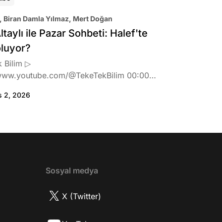
, Biran Damla Yılmaz, Mert Doğan
ltaylı ile Pazar Sohbeti: Halef'te
oluyor?
 Bilim ▷
www.youtube.com/@TekeTekBilim 00:00
:46 Biran Damla Yılmaz dizi teklifi
s 2, 2026
de neler hissetti? 05:41 Oynadığı role nasıl
? 08:06 Mert Doğan nereli? 09:21 Mert
 rolü ve şivesi 11:21 Oynadığı karaktere
ttı? 17:52 İlhan Şen, ayakkabı eleştirisinden
tih Altaylı'ya gıcık oldu mu? 19:15
r Urfa'yı sevdi mi? 20:40 Urfa'yı gezdiler
2 Biran Damla Yılmaz nereli, nasıl bir
Sosyal medya
r? 26:57 Şehirdışı diziler özel hayatlarını
r mu? 30:18 Mert Doğan'ın oyunculuk
X (Twitter)
nasıl? 33:52 İlhan Şen'in oyunculuk
 nasıl başladı? 35:47 Aziz Yıldırım