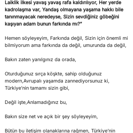
Laiklik ilkesi yavaş yavaş rafa kaldırılıyor, Her yerde
e
Ağustos
kadrolaşma var, Yandaş olmayana yaşama hakkı bile
ları
5, 2026
tanınmayacak neredeyse, Sizin sevdiğiniz göbeğini
nca stok
kaşıyan adam bunun farkında mı?”
Köşe
Spor
Otomob
sı caiz
Yazıları
Yazıları
Yazıları
ir!
Hemen söyleyeyim, Farkında değil, Sizin için önemli mi
bilmiyorum ama farkında da değil, umurunda da değil,
Bakın zaten yanılgınız da orada,
Oturduğunuz sırça köşkte, sahip olduğunuz
modern,Avrupalı yaşamda zannediyorsunuz ki,
Türkiye’nin tamamı sizin gibi,
Değil işte,Anlamadığınız bu,
Bakın size net ve açık bir şey söyleyeyim,
Bütün bu iletişim olanaklarına rağmen, Türkiye’nin