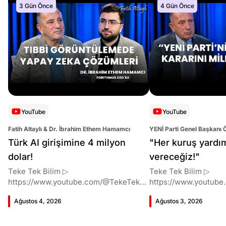
3 Gün Önce
4 Gün Önce
YouTube
YouTube
Fatih Altaylı & Dr. İbrahim Ethem Hamamcı
YENİ Parti Genel Başkanı 
Altaylı
Türk AI girişimine 4 milyon
"Her kuruş yardı
dolar!
vereceğiz!"
Teke Tek Bilim ▷
Teke Tek Bilim ▷
https://www.youtube.com/@TekeTekBil
https://www.youtube
im 00:00 Giriş 01:51 İbrahim Ethem
im 00:00 Giriş 01:58 Butlan kararı 05:58
Ağustos 4, 2026
Ağustos 3, 2026
Hamamcı kimdir ve akademik
Butlan kararı kimin m
çalışmaları neler? 10:54 Kendi
Kılıçdaroğlu bu günler
şirketlerini kurma süreçleri 11:37 ETH
vermiş miydi? 17:16 H