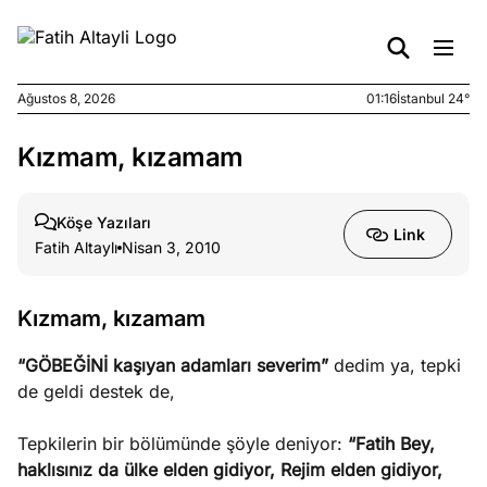
Ağustos 8, 2026
01:16
İstanbul 24°
Kızmam, kızamam
e
Ağustos
ları
7, 2026
yanın kirli
Köşe Yazıları
Link
cirinde
Fatih Altaylı
Nisan 3, 2010
a kimler
?
Kızmam, kızamam
e
Ağustos
“GÖBEĞİNİ kaşıyan adamları severim”
dedim ya, tepki
ları
6, 2026
de geldi destek de,
le yasalar
eranduma
Tepkilerin bir bölümünde şöyle deniyor:
“Fatih Bey,
mez
haklısınız da ülke elden gidiyor, Rejim elden gidiyor,