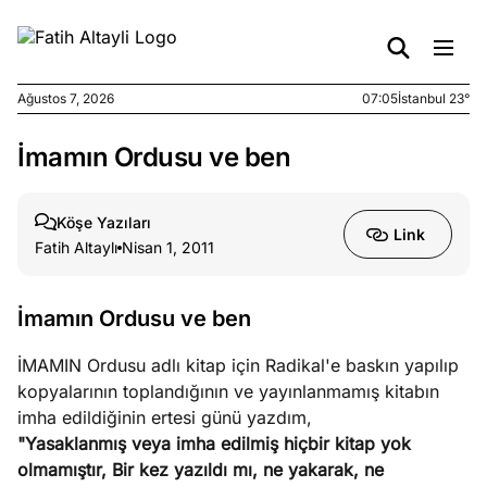
Ağustos 7, 2026
07:05
İstanbul 23°
İmamın Ordusu ve ben
e
Ağustos
ları
6, 2026
le yasalar
Köşe Yazıları
Link
eranduma
Fatih Altaylı
Nisan 1, 2011
mez
İmamın Ordusu ve ben
e
Ağustos
ları
5, 2026
İMAMIN Ordusu adlı kitap için Radikal'e baskın yapılıp
nca stok
kopyalarının toplandığının ve yayınlanmamış kitabın
sı caiz
imha edildiğinin ertesi günü yazdım,
ir!
"Yasaklanmış veya imha edilmiş hiçbir kitap yok
olmamıştır, Bir kez yazıldı mı, ne yakarak, ne
e
Ağustos