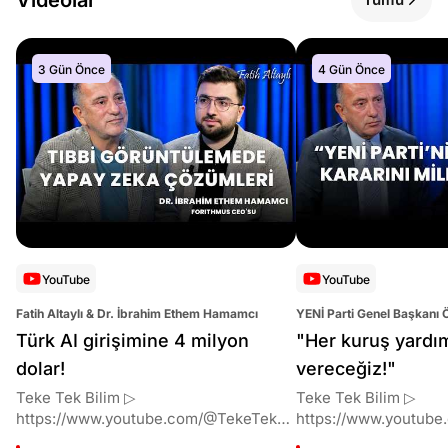
3 Gün Önce
4 Gün Önce
YouTube
YouTube
Fatih Altaylı & Dr. İbrahim Ethem Hamamcı
YENİ Parti Genel Başkanı 
Altaylı
Türk AI girişimine 4 milyon
"Her kuruş yardı
dolar!
vereceğiz!"
Teke Tek Bilim ▷
Teke Tek Bilim ▷
https://www.youtube.com/@TekeTekBil
https://www.youtube
im 00:00 Giriş 01:51 İbrahim Ethem
im 00:00 Giriş 01:58 Butlan kararı 05:58