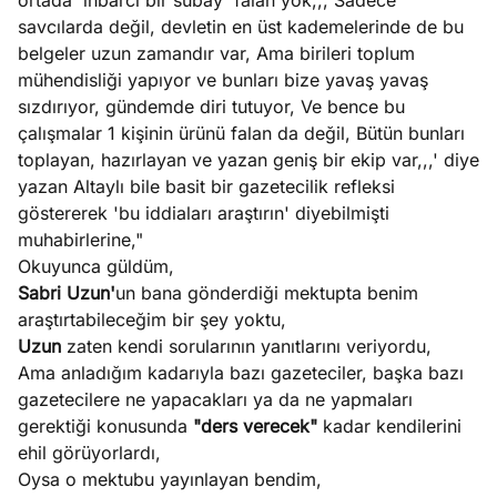
ortada 'ihbarcı bir subay' falan yok,,, Sadece
savcılarda değil, devletin en üst kademelerinde de bu
belgeler uzun zamandır var, Ama birileri toplum
mühendisliği yapıyor ve bunları bize yavaş yavaş
sızdırıyor, gündemde diri tutuyor, Ve bence bu
çalışmalar 1 kişinin ürünü falan da değil, Bütün bunları
toplayan, hazırlayan ve yazan geniş bir ekip var,,,' diye
yazan Altaylı bile basit bir gazetecilik refleksi
göstererek 'bu iddiaları araştırın' diyebilmişti
muhabirlerine,"
Okuyunca güldüm,
Sabri Uzun'
un bana gönderdiği mektupta benim
araştırtabileceğim bir şey yoktu,
Uzun
zaten kendi sorularının yanıtlarını veriyordu,
Ama anladığım kadarıyla bazı gazeteciler, başka bazı
gazetecilere ne yapacakları ya da ne yapmaları
gerektiği konusunda
"ders verecek"
kadar kendilerini
ehil görüyorlardı,
Oysa o mektubu yayınlayan bendim,