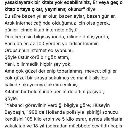
yasaklayarak bir kitabı yok edebilirsiniz, Er veya geç o
ları
4, 2026
kitap ortaya çıkar, yayınlanır, okunur"
diye,
kiye’den
Bu süre bazen yıllar olur, bazen aylar, bazen günler,
e umutlu
Artık internet çağında olduğumuz için olsa gerek,
duğumu
günler içinde kitap internete düştü,
Köşe
Spor
Otomob
mek ister
Dün herkesin bilgisayarında, dilinde dolaşıyordu,
Yazıları
Yazıları
Yazıları
iniz?
Bana da en az 100 yerden yolladılar İmamın
Ordusu'nun internet edisyonunu,
Şöyle üstünkörü bir göz attım,
Yeni, bilinmedik hiçbir şey yok,
Ama çok güzel derlenip toparlanmış, mevcut bilgiler
çok güzel bir sıraya sokulmuş ve mantık silsilesi
halinde okuyucuya takdim edilmiş,
Kitabın bir bölümünde benim de adım geçiyor,
Şöyle:
"Yabancı görevlinin verdiği bilgiye göre; Hüseyin
Baybaşin, 1998'de Hollanda polisiyle işbirliği sonucu
kendisini 105 kilo eroin ve 5 kilo esrar, ayrıca silahlarla
yakalatan ve 18 yıl (sonradan müebbete çevrildi) hapis