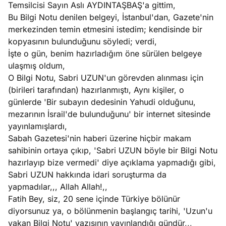
Temsilcisi Sayın Aslı AYDINTAŞBAŞ'a gittim,
Bu Bilgi Notu denilen belgeyi, İstanbul'dan, Gazete'nin
merkezinden temin etmesini istedim; kendisinde bir
kopyasının bulunduğunu söyledi; verdi,
İşte o gün, benim hazırladığım öne sürülen belgeye
ulaşmış oldum,
O Bilgi Notu, Sabri UZUN'un görevden alınması için
(birileri tarafından) hazırlanmıştı, Aynı kişiler, o
günlerde 'Bir subayın dedesinin Yahudi olduğunu,
mezarının İsrail'de bulunduğunu' bir internet sitesinde
yayınlamışlardı,
Sabah Gazetesi'nin haberi üzerine hiçbir makam
sahibinin ortaya çıkıp, 'Sabri UZUN böyle bir Bilgi Notu
hazırlayıp bize vermedi' diye açıklama yapmadığı gibi,
Sabri UZUN hakkında idari soruşturma da
yapmadılar,,, Allah Allah!,,
Fatih Bey, siz, 20 sene içinde Türkiye bölünür
diyorsunuz ya, o bölünmenin başlangıç tarihi, 'Uzun'u
yakan Bilgi Notu' yazısının yayınlandığı gündür,,,