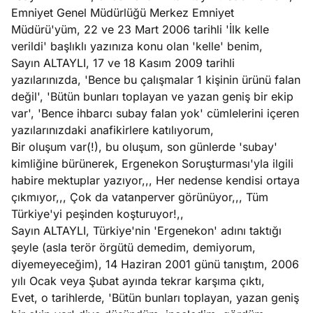
Emniyet Genel Müdürlüğü Merkez Emniyet
Müdürü'yüm, 22 ve 23 Mart 2006 tarihli 'İlk kelle
verildi' başlıklı yazınıza konu olan 'kelle' benim,
Sayın ALTAYLI, 17 ve 18 Kasım 2009 tarihli
yazılarınızda, 'Bence bu çalışmalar 1 kişinin ürünü falan
değil', 'Bütün bunları toplayan ve yazan geniş bir ekip
var', 'Bence ihbarcı subay falan yok' cümlelerini içeren
yazılarınızdaki anafikirlere katılıyorum,
Bir oluşum var(!), bu oluşum, son günlerde 'subay'
kimliğine bürünerek, Ergenekon Soruşturması'yla ilgili
habire mektuplar yazıyor,,, Her nedense kendisi ortaya
çıkmıyor,,, Çok da vatanperver görünüyor,,, Tüm
Türkiye'yi peşinden koşturuyor!,,
Sayın ALTAYLI, Türkiye'nin 'Ergenekon' adını taktığı
şeyle (asla terör örgütü demedim, demiyorum,
diyemeyeceğim), 14 Haziran 2001 günü tanıştım, 2006
yılı Ocak veya Şubat ayında tekrar karşıma çıktı,
Evet, o tarihlerde, 'Bütün bunları toplayan, yazan geniş