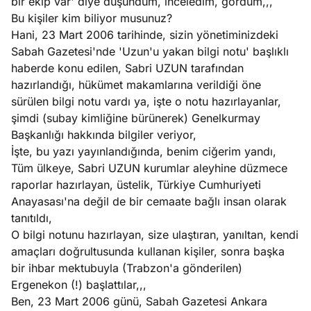
bir ekip var' diye düşündüm, inceledim, gördüm,,,
Bu kişiler kim biliyor musunuz?
Hani, 23 Mart 2006 tarihinde, sizin yönetiminizdeki
Sabah Gazetesi'nde 'Uzun'u yakan bilgi notu' başlıklı
haberde konu edilen, Sabri UZUN tarafından
hazırlandığı, hükümet makamlarına verildiği öne
sürülen bilgi notu vardı ya, işte o notu hazırlayanlar,
şimdi (subay kimliğine bürünerek) Genelkurmay
Başkanlığı hakkında bilgiler veriyor,
İşte, bu yazı yayınlandığında, benim ciğerim yandı,
Tüm ülkeye, Sabri UZUN kurumlar aleyhine düzmece
raporlar hazırlayan, üstelik, Türkiye Cumhuriyeti
Anayasası'na değil de bir cemaate bağlı insan olarak
tanıtıldı,
O bilgi notunu hazırlayan, size ulaştıran, yanıltan, kendi
amaçları doğrultusunda kullanan kişiler, sonra başka
bir ihbar mektubuyla (Trabzon'a gönderilen)
Ergenekon (!) başlattılar,,,
Ben, 23 Mart 2006 günü, Sabah Gazetesi Ankara