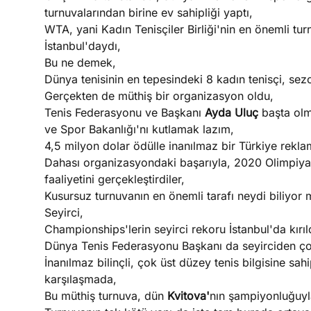
turnuvalarından birine ev sahipliği yaptı,
WTA, yani Kadın Tenisçiler Birliği'nin en önemli t
İstanbul'daydı,
Bu ne demek,
Dünya tenisinin en tepesindeki 8 kadın tenisçi, sez
Gerçekten de müthiş bir organizasyon oldu,
Tenis Federasyonu ve Başkanı
Ayda Uluç
başta olm
ve Spor Bakanlığı'nı kutlamak lazım,
4,5 milyon dolar ödülle inanılmaz bir Türkiye reklam
Dahası organizasyondaki başarıyla, 2020 Olimpiyatl
faaliyetini gerçekleştirdiler,
Kusursuz turnuvanın en önemli tarafı neydi biliyor
Seyirci,
Championships'lerin seyirci rekoru İstanbul'da kırıl
Dünya Tenis Federasyonu Başkanı da seyirciden ç
İnanılmaz bilinçli, çok üst düzey tenis bilgisine sah
karşılaşmada,
Bu müthiş turnuva, dün
Kvitova'
nın şampiyonluğuyl