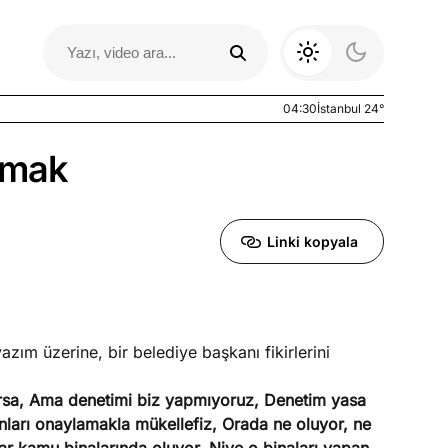
04:30
İstanbul 24°
rmak
Linki kopyala
ım üzerine, bir belediye başkanı fikirlerini
Otomobil Yazıları
rsa, Ama denetimi biz yapmıyoruz, Denetim yasa
ları onaylamakla mükellefiz, Orada ne oluyor, ne