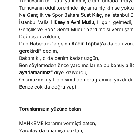
Turnuvanın tek kötü yanı da işte tam burada ortaya 
Turnuvanın ödül töreninde hiç ama hiç kimse yoktu
Ne Gençlik ve Spor Bakanı
Suat Kılıç,
ne İstanbul 
İstanbul Valisi
Hüseyin Avni Mutlu,
Hiçbiri gelmedi,
Gençlik ve Spor Genel Müdür Yardımcısı verdi şamp
Doğrusu üzüldüm,
Dün Habertürk'e gelen
Kadir Topbaş'
a da bu üzün
gerekirdi"
dedim,
Baktım ki, o da benim kadar üzgün,
Ben söylemeden önce yardımcılarına bu konuyla ilg
ayarlamadınız"
diye kızıyordu,
Önümüzdeki yıl için şimdiden programına yazdırdı t
Bence çok da doğru yaptı,
Torunlarınızın yüzüne bakın
MAHKEME kararını vermişti zaten,
Yargıtay da onamıştı çoktan,