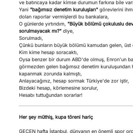
ve batıncaya kadar kimse durumun farkına bile var
Yani
"bağımsız denetim kuruluşları"
görevlerini ihm
dolan raporlar vermişlerdi bu bankalara,
O günlerde yırtındım,
"Büyük bölümü çokuluslu devl
sorulmayacak mı?"
diye,
Sorulmadı,
Çünkü bunların büyük bölümü kamudan gelen, üst d
Kim kime hesap soracaktı,
Oysa benzer bir durum ABD'de olmuş, Enron'un bat
görmezden gelen bağımsız denetim kuruluşundan h
kapanmak zorunda kalmıştı,
Anlayacağınız, hesap sormak Türkiye'de zor iştir,
Bizdeki hesap, körlemesine sorulur,
Hesabı tuttuğundan sorarlar!
Her şey müthiş, kupa töreni hariç
GEÇEN hafta İstanbul, dünyanın en önemli spor org