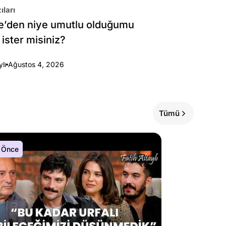
ıları
e’den niye umutlu olduğumu
 ister misiniz?
ylı
Ağustos 4, 2026
Tümü
 Önce