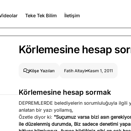
Videolar
Teke Tek Bilim
İletişim
Ağustos 6, 2026
Körlemesine hesap so
itmez
Ağustos 5, 2026
Fatih Altaylı
Kasım 1, 2011
Köşe Yazıları
Ağustos 4, 2026
Körlemesine hesap sormak
duğumu bilmek
DEPREMLERDE belediyelerin sorumluluğuyla ilgili yaz
Köşe Yazıları
Spor Yazıları
anlatan bir yazı yollamış,
Özetle diyor ki:
"Suçumuz varsa bizi asın gerekiyo
ile düzelenmiş durumda, Biz sadece denetimi yapan