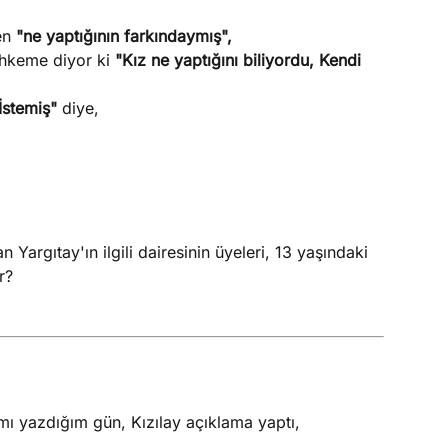
en
"ne yaptığının farkındaymış",
ahkeme diyor ki
"Kız ne yaptığını biliyordu, Kendi
 İstemiş"
diye,
argıtay'ın ilgili dairesinin üyeleri, 13 yaşındaki
r?
mı yazdığım gün, Kızılay açıklama yaptı,