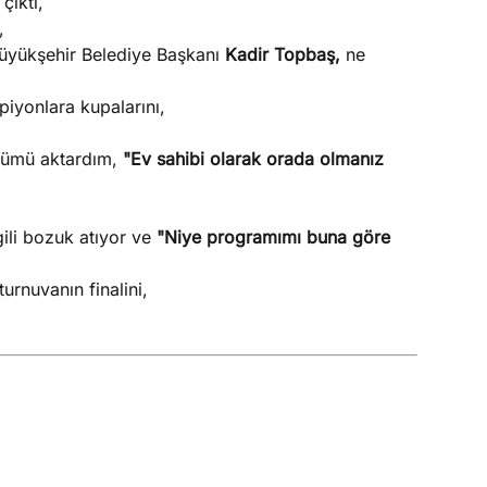
çıktı,
,
Büyükşehir Belediye Başkanı
Kadir Topbaş,
ne
iyonlara kupalarını,
tümü aktardım,
"Ev sahibi olarak orada olmanız
ili bozuk atıyor ve
"Niye programımı buna göre
urnuvanın finalini,