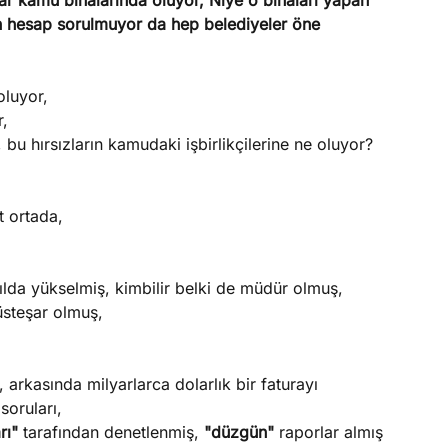
sar kamu binalarında oluyor, Niye o binaları yapan
en hesap sorulmuyor da hep belediyeler öne
oluyor,
r,
bu hırsızların kamudaki işbirlikçilerine ne oluyor?
t ortada,
ılda yükselmiş, kimbilir belki de müdür olmuş,
steşar olmuş,
, arkasında milyarlarca dolarlık bir faturayı
soruları,
rı"
tarafından denetlenmiş,
"düzgün"
raporlar almış