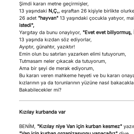
Şimdi kararı metne geçirmişler,
13 yaşındaki
N,Ç,,
eşraftan 26 kişiyle birlikte olurk
26 adet
"hayvan"
13 yaşındaki çocukla yatıyor, m
istedi",
Yargıtay da bunu onaylıyor,
"Evet evet biliyormuş,
13 yaşında kızdan söz ediyorlar,
Ayıptır, günahtır, yazıktır!
Emin olun bu satırları yazarken elimi tutuyorum,
Tutmasam neler çıkacak da tutuyorum,
Ama bir şeyi de merak ediyorum,
Bu kararı veren mahkeme heyeti ve bu kararı onayan Y
kızlarının ya da torunlarının yüzüne nasıl bakacakla
Bakabilecekler mi?
Kızılay kurbanda var
BENİM,
"Kızılay niye Van için kurban kesmez"
yazı
"Van için kurban organizasyonu yapacağız"
diye,