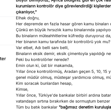
bitiyor bilmiyoruz, Ayrıca bildiğiniz gibi en çok ha
kurumların kontrolör diye görevlendirdiği kişilerd
çıkarılıyor,"
Elhak doğru,
Her depremde en fazla hasar gören kamu binaları 
Çünkü en büyük hırsızlık kamu binalarında yapılıyo
Bu binaların müteahhitlerine küfredip duruyoruz da, 
Her binanın kamu tarafında bir kontrolörü yok mu?
Var elbet, Adı belli sanı belli,
Binaların eksik demir, eksik çimentoyla yapıldığı ne
ter
Peki bu kontrolörler nerede?
Emin olun ki, üst bir makamda,
Yıllar önce kontrolörmüş, Aradan geçen 5, 10, 15 y
genel müdür olmuş, müsteşar yardımcısı olmuş, mü
Kim soracak bunlardan hesap,
Kimse,
Yıllar önce, Türkiye'de bankalar birbiri ardına batar
vatandaşın sırtına bırakırken de sormuştum benzer 
Tüm bu batık bankalar
"bağımsız denetim kuruluşla