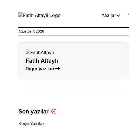
Yazılar
Ağustos 7, 2026
Köşe Yazıları
Böyle yasalar referanduma g
Fatih Altaylı
Köşe Yazıları
Diğer yazıları
İnanca stok arası caiz midir!
Köşe Yazıları
Türkiye’den niye umutlu ol
ister misiniz?
Son yazılar
Köşe Yazıları