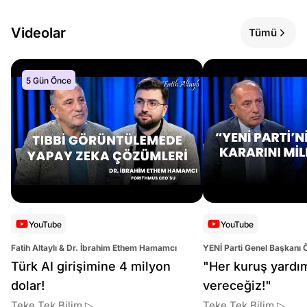
Videolar
Tümü
5 Gün Önce
YouTube
YouTube
Fatih Altaylı & Dr. İbrahim Ethem Hamamcı
YENİ Parti Genel Başkanı 
Altaylı
Türk AI girişimine 4 milyon
"Her kuruş yardı
dolar!
vereceğiz!"
Teke Tek Bilim ▷
Teke Tek Bilim ▷