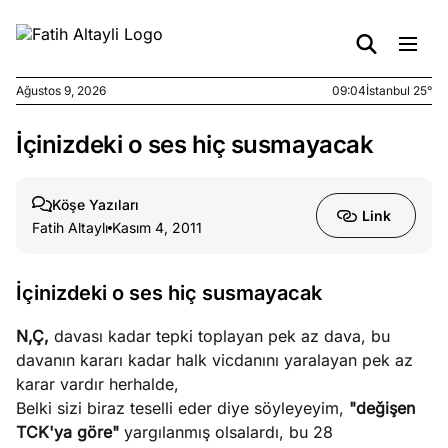
Ağustos 9, 2026
09:04
İstanbul 25°
İçinizdeki o ses hiç susmayacak
e
Ağustos
ları
7, 2026
yanın kirli
Köşe Yazıları
Link
cirinde
Fatih Altaylı
Kasım 4, 2011
a kimler
?
İçinizdeki o ses hiç susmayacak
e
Ağustos
N,Ç,
davası kadar tepki toplayan pek az dava, bu
ları
6, 2026
davanın kararı kadar halk vicdanını yaralayan pek az
le yasalar
karar vardır herhalde,
eranduma
Belki sizi biraz teselli eder diye söyleyeyim,
"değişen
mez
TCK'ya göre"
yargılanmış olsalardı, bu 28