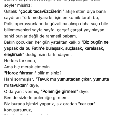
söyler misiniz!
Üstelik
"çocuk tecavüzcülerini"
afişe ettim diye bana
saydıran Türk medyası ki, işin en komik tarafı bu,
Polis operasyonlarında gözaltına alınıp daha suçu bile
bilinmeyenleri sayfa sayfa, çarşaf çarşaf yayınlayan
sanki bunlar değil de rahmetli babam,
Bakın çocuklar, her gün yataktan kalkıp
"Biz bugün ne
yapsak da bu Fatih'e bulaşsak, suçlasak, karalasak,
eleştirsek"
dediğinizin farkındayım,
Herkes farkında,
Ama hiç merak etmeyin,
"Horoz fıkrasını"
bilir misiniz?
Hani sormuşlar,
"Tavuk mu yumurtadan çıkar, yumurta
mı tavuktan"
diye,
O da yanıt vermiş,
"Polemiğe girmem"
diye,
Ben de sizlerle polemiğe girmem,
Biz burada işimizi yaparız, siz oradan
"car car"
konuşursunuz,