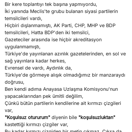
Bir kere toplantıyı tek başına yapmıyordu,
İki yanında Meclis'te grubu bulanan siyasi partilerin
temsilcileri vardı,
Hiçbiri dışlanmamıştı, AK Parti, CHP, MHP ve BDP
temsilcileri, Hatta BDP'den iki temsilci,
Gazeteciler arasında ise hiçbir akreditasyon
uygulanmamıştı,
Türkiye'de yayınlanan azınlık gazetelerinden, en sol ve
sağ yayınlara kadar herkes,
Evrensel de vardı, Aydınlık da,
Türkiye'de görmeye alışık olmadığımız bir manzaraydı
doğrusu,
Ben kendi adıma Anayasa Uzlaşma Komisyonu'nun
yapacaklarından pek ümitli değilim,
Çünkü bütün partilerin kendilerine ait kırmızı çizgileri
var,
"Koşulsuz otururum"
diyenin bile
"koşulsuzluktan"
kastettiği kırmızı çizgiler var,
Bu kadar kırmızı çizgiden bir metin çıkmaz, Çıksa da