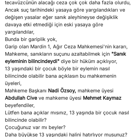
tecavüzcünün alacağı ceza çok çok daha fazla olurdu,
e
Ağustos
Ancak suç tarihindeki yasaya göre yargılandıkları ve
ları
5, 2026
değişen yasalar eğer sanık aleyhineyse değişiklik
nca stok
davaya etki etmediği için eski yasaya göre
Köşe
Spor
Otomob
sı caiz
yargılandılar,
Yazıları
Yazıları
Yazıları
ir!
Bunda bir gariplik yok,
Garip olan Mardin 1, Ağır Ceza Mahkemesi'nin kararı,
Mahkeme, sanıkların suçunu azaltabilmek için
"Sanık
eyleminin bilincindeydi"
diye bir hüküm açıklıyor,
13 yaşındaki bir çocuk böyle bir eylemin nasıl
bilincinde olabilir bana açıklasın bu mahkemenin
üyeleri,
Mahkeme Başkanı
Nadi Özsoy,
mahkeme üyesi
Abdullah Cive
ve mahkeme üyesi
Mehmet Kaymaz
beyefendiler,
Lütfen bana açıklar mısınız, 13 yaşında bir çocuk nasıl
bilincinde olabilir?
Çocuğunuz var mı beyler?
Daha büyükse 13 yaşındaki halini hatırlıyor musunuz?