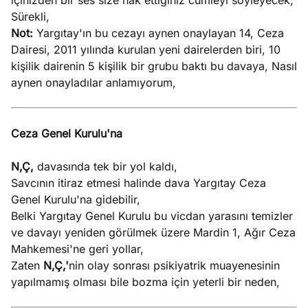
içinizden bir ses size hak ettiğiniz cümleyi söyleyecek,
Sürekli,
Not:
Yargıtay'ın bu cezayı aynen onaylayan 14, Ceza
Dairesi, 2011 yılında kurulan yeni dairelerden biri, 10
kişilik dairenin 5 kişilik bir grubu baktı bu davaya, Nasıl
aynen onayladılar anlamıyorum,
Ceza Genel Kurulu'na
N,Ç,
davasında tek bir yol kaldı,
Savcının itiraz etmesi halinde dava Yargıtay Ceza
Genel Kurulu'na gidebilir,
Belki Yargıtay Genel Kurulu bu vicdan yarasını temizler
ve davayı yeniden görülmek üzere Mardin 1, Ağır Ceza
Mahkemesi'ne geri yollar,
Zaten
N,Ç,'
nin olay sonrası psikiyatrik muayenesinin
yapılmamış olması bile bozma için yeterli bir neden,