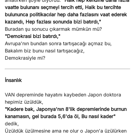
anlatırken şöyle diyordu:
"Halk hep kendine daha fazla
vaatte bulunanı seçmeyi tercih etti, Halk bu tercihte
bulununca politikacılar hep daha fazlasını vaat ederek
kazandı, Hep fazlası sonunda bizi batırdı,"
Buradan şu sonucu çıkarmak mümkün mü?
"Demokrasi bizi batırdı,"
Avrupa'nın bundan sonra tartışacağı açmaz bu,
Bakalım biz bunu nasıl tartışacağız,
Demokrasiyle mi?
İnsanlık
VAN depreminde hayatını kaybeden Japon doktora
hepimiz üzüldük,
"Kadere bak, Japonya'nın 8'lik depremlerinde burnun
kanamasın, gel burada 5,6'da öl, Bu nasıl kader"
dedik,
Üzüldük üzülmesine ama ne olur o Japon'a üzülürken