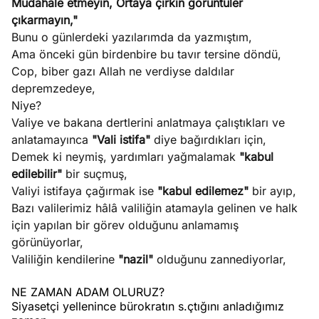
Müdahale etmeyin, Ortaya çirkin görüntüler
çıkarmayın,"
Bunu o günlerdeki yazılarımda da yazmıştım,
Ama önceki gün birdenbire bu tavır tersine döndü,
Cop, biber gazı Allah ne verdiyse daldılar
depremzedeye,
Niye?
Valiye ve bakana dertlerini anlatmaya çalıştıkları ve
anlatamayınca
"Vali istifa"
diye bağırdıkları için,
Demek ki neymiş, yardımları yağmalamak
"kabul
edilebilir"
bir suçmuş,
Valiyi istifaya çağırmak ise
"kabul edilemez"
bir ayıp,
Bazı valilerimiz hâlâ valiliğin atamayla gelinen ve halk
için yapılan bir görev olduğunu anlamamış
görünüyorlar,
Valiliğin kendilerine
"nazil"
olduğunu zannediyorlar,
NE ZAMAN ADAM OLURUZ?
Siyasetçi yellenince bürokratın s.çtığını anladığımız