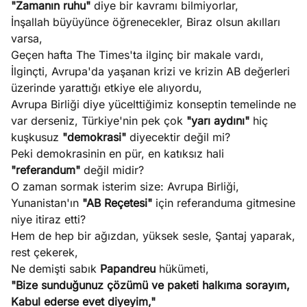
"Zamanın ruhu"
diye bir kavramı bilmiyorlar,
?
İnşallah büyüyünce öğrenecekler, Biraz olsun akılları
varsa,
e
Ağustos
Geçen hafta The Times'ta ilginç bir makale vardı,
ları
6, 2026
İlginçti, Avrupa'da yaşanan krizi ve krizin AB değerleri
le yasalar
üzerinde yarattığı etkiye ele alıyordu,
Köşe
Spor
Otomob
eranduma
Avrupa Birliği diye yücelttiğimiz konseptin temelinde ne
Yazıları
Yazıları
Yazıları
mez
var derseniz, Türkiye'nin pek çok
"yarı aydını"
hiç
kuşkusuz
"demokrasi"
diyecektir değil mi?
Peki demokrasinin en pür, en katıksız hali
"referandum"
değil midir?
O zaman sormak isterim size: Avrupa Birliği,
Yunanistan'ın
"AB Reçetesi"
için referanduma gitmesine
niye itiraz etti?
Hem de hep bir ağızdan, yüksek sesle, Şantaj yaparak,
rest çekerek,
Ne demişti sabık
Papandreu
hükümeti,
"Bize sunduğunuz çözümü ve paketi halkıma sorayım,
Kabul ederse evet diyeyim,"