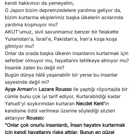
kendi hakkımızı da yemeyelim,
O Japon bizim depremzedelere yardıma geliyor da,
bizim kurtarma ekiplerimiz başka ülkelerin acılarında
yardıma koşmuyor mu?
AKUT'umuz, sivil savunmamız benzer bir felakette
Yunanistan'a, İsrail'e, Pakistan'a, İran'a koşa koşa
gitmiyor mu?
Onlar da orada başka ülkenin insanlarını kurtarmak için
seferber olmuyor mu, hayatlarını tehlikeye atmıyor mu?
İnsanlık zaten bu değil mi?
Bugün dünya hâlâ yaşanabilir bir yerse bu insanlar
sayesinde değil mi?
Ayşe Arman'
ın
Lazare Rousso
ile yaptığı röportajda bir
cümle bunu çok iyi tarif ediyor, Kurtarabildiği kadar
Yahudi'yi soykırımdan kurtaran
Necdet Kent'
in
kendisine ödül verilmesi üzerine söylediği sözleri
aktarıyor
Rousso:
"Onlar çok onurlu insanlardı, İnsan hayatını kurtarmak
için kendi hayatlarını riske attılar, Bunun en güzel