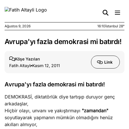
Ağustos 9, 2026
16:10
İstanbul 28°
Avrupa'yı fazla demokrasi mi batırdı!
e
Ağustos
ları
9, 2026
K’un
Köşe Yazıları
Link
katı
Fatih Altaylı
Kasım 12, 2011
ngü:
ekkilim
afçı değil
Avrupa'yı fazla demokrasi mi batırdı!
DEMOKRASİ, diktatörlük diye tartışıp duruyor genç
e
Ağustos
arkadaşlar,
ları
7, 2026
Hiçbir olayı, unvanı ve yakıştırmayı
"zamandan"
yanın kirli
soyutlayarak yapmanın mümkün olmadığını henüz
cirinde
akılları almıyor,
a kimler