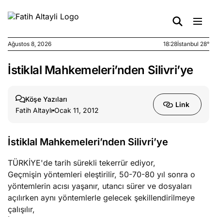
Ağustos 8, 2026
18:28
İstanbul 28°
İstiklal Mahkemeleri’nden Silivri’ye
e
Ağustos
ları
7, 2026
yanın kirli
Köşe Yazıları
Link
cirinde
Fatih Altaylı
Ocak 11, 2012
a kimler
?
İstiklal Mahkemeleri’nden Silivri’ye
e
Ağustos
TÜRKİYE'de tarih sürekli tekerrür ediyor,
ları
6, 2026
Geçmişin yöntemleri eleştirilir, 50-70-80 yıl sonra o
le yasalar
yöntemlerin acısı yaşanır, utancı sürer ve dosyaları
eranduma
açılırken aynı yöntemlerle gelecek şekillendirilmeye
mez
çalışılır,