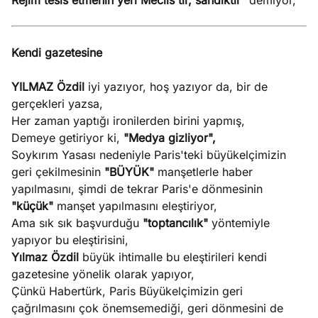
Rejim tesis etmenin yeri Meclis'tir, sandıktır"
demiyor,
Kendi gazetesine
YILMAZ Özdil
iyi yazıyor, hoş yazıyor da, bir de
gerçekleri yazsa,
Her zaman yaptığı ironilerden birini yapmış,
Demeye getiriyor ki,
"Medya gizliyor",
Soykırım Yasası nedeniyle Paris'teki büyükelçimizin
geri çekilmesinin
"BÜYÜK"
manşetlerle haber
yapılmasını, şimdi de tekrar Paris'e dönmesinin
"küçük"
manşet yapılmasını eleştiriyor,
Ama sık sık başvurduğu
"toptancılık"
yöntemiyle
yapıyor bu eleştirisini,
Yılmaz Özdil
büyük ihtimalle bu eleştirileri kendi
gazetesine yönelik olarak yapıyor,
Çünkü Habertürk, Paris Büyükelçimizin geri
çağrılmasını çok önemsemediği, geri dönmesini de