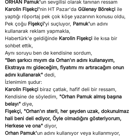
ORHAN Pamuk'
un sevgilisi olarak tanınan ressam
Karolin Fişekçi'
nin HT Pazar'da
Gülenay Börekçi
ile
yaptığı röportaj pek çok köşe yazarının konusu oldu,
Pek çoğu
Fişekçi'
yi suçluyor,
Pamuk'
un adını
kullanarak reklam yapmakla,
Habertürk'e geldiğinde
Karolin Fişekçi
ile kısa bir
sohbet ettik,
Aynı soruyu ben de kendisine sordum,
"Ben şarkıcı mıyım da Orhan'ın adını kullanayım,
Ekstraya mı gideceğim, fiyatımı mı artıracağım onun
adını kullanarak"
dedi,
İzlenimim şudur:
Karolin Fişekçi
biraz çatlak, hafif deli bir ressam,
Kendisine de söyledim,
"Orhan Pamuk almış başına
belayı"
diye,
Fişekçi, "Orhan'ın steril, her şeyden uzak, dokunulmaz
hali beni deli ediyor, Öyle olmadığını gösteriyorum,
Herkese ve ona"
diyor,
Orhan Pamuk'
un adını kullanıyor veya kullanmıyor,