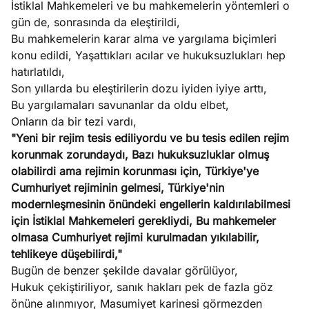
İstiklal Mahkemeleri ve bu mahkemelerin yöntemleri o
e
Ağustos
gün de, sonrasında da eleştirildi,
ları
5, 2026
Bu mahkemelerin karar alma ve yargılama biçimleri
nca stok
konu edildi, Yaşattıkları acılar ve hukuksuzlukları hep
Köşe
Spor
Otomob
sı caiz
hatırlatıldı,
Yazıları
Yazıları
Yazıları
ir!
Son yıllarda bu eleştirilerin dozu iyiden iyiye arttı,
Bu yargılamaları savunanlar da oldu elbet,
Onların da bir tezi vardı,
"Yeni bir rejim tesis ediliyordu ve bu tesis edilen rejim
korunmak zorundaydı, Bazı hukuksuzluklar olmuş
olabilirdi ama rejimin korunması için, Türkiye'ye
Cumhuriyet rejiminin gelmesi, Türkiye'nin
modernleşmesinin önündeki engellerin kaldırılabilmesi
için İstiklal Mahkemeleri gerekliydi, Bu mahkemeler
olmasa Cumhuriyet rejimi kurulmadan yıkılabilir,
tehlikeye düşebilirdi,"
Bugün de benzer şekilde davalar görülüyor,
Hukuk çekiştiriliyor, sanık hakları pek de fazla göz
önüne alınmıyor, Masumiyet karinesi görmezden