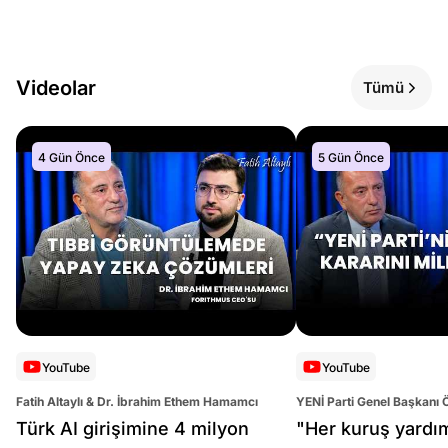
Videolar
Tümü
4 Gün Önce
5 Gün Önce
YouTube
YouTube
Fatih Altaylı & Dr. İbrahim Ethem Hamamcı
YENİ Parti Genel Başkanı 
Altaylı
Türk AI girişimine 4 milyon
"Her kuruş yardı