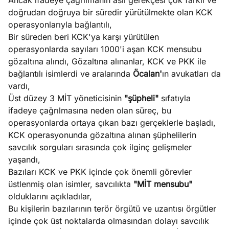
Ancak ifadeye çağrılmanın asıl gerekçesi çok farklı ve
doğrudan doğruya bir süredir yürütülmekte olan KCK
operasyonlarıyla bağlantılı,
Bir süreden beri KCK'ya karşı yürütülen
operasyonlarda sayıları 1000'i aşan KCK mensubu
gözaltına alındı, Gözaltına alınanlar, KCK ve PKK ile
bağlantılı isimlerdi ve aralarında
Öcalan'
ın avukatları da
vardı,
Üst düzey 3 MİT yöneticisinin
"şüpheli"
sıfatıyla
ifadeye çağrılmasına neden olan süreç, bu
operasyonlarda ortaya çıkan bazı gerçeklerle başladı,
KCK operasyonunda gözaltına alınan şüphelilerin
savcılık sorguları sırasında çok ilginç gelişmeler
yaşandı,
Bazıları KCK ve PKK içinde çok önemli görevler
üstlenmiş olan isimler, savcılıkta
"MİT mensubu"
olduklarını açıkladılar,
Bu kişilerin bazılarının terör örgütü ve uzantısı örgütler
içinde çok üst noktalarda olmasından dolayı savcılık