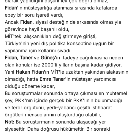
olarak yapıldığını düşünmek çok doğru olmaz,
Fidan'
ın müsteşarlığa atanması sırasında kafalarda
epey bir soru işareti vardı,
Ancak
Fidan,
siyasi desteğin de arkasında olmasıyla
görevinde hayli başarılı oldu,
MİT'teki alışkanlıkları değiştirmeye girişti,
Türkiye'nin yeni dış politika konseptine uygun bir
yapılanma için kollarını sıvadı,
Fidan, Taner
ve
Güneş'
in ifadeye çağrılmasına neden
olan konular ise 2000'li yılların başına kadar gidiyor,
Yani
Hakan Fidan'
ın MİT'le uzaktan yakından alakasının
olmadığı, hatta
Emre Taner'
in müsteşar yardımcısı
olduğu döneme kadar,
Bu soruşturmalar sonunda ortaya çıkması en muhtemel
şey, PKK'nın içinde gerçek bir PKK'lının bulunmadığı
ve terör örgütünü, yerli-yabancı çeşitli istihbarat
örgütleri mensuplarının oluşturduğu olabilir,
Not:
Bu soruşturmanın sonunda ulaşacağı yer
siyasettir, Daha doğrusu hükümettir, Bir sonraki