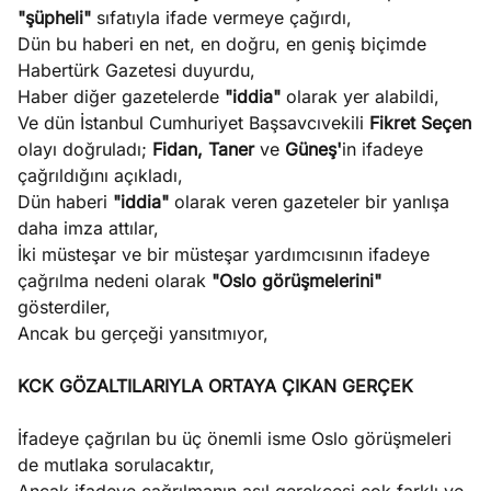
e
"şüpheli"
sıfatıyla ifade vermeye çağırdı,
Ağustos
ları
5, 2026
Dün bu haberi en net, en doğru, en geniş biçimde
nca stok
Habertürk Gazetesi duyurdu,
Köşe
Spor
Otomob
sı caiz
Haber diğer gazetelerde
"iddia"
olarak yer alabildi,
Yazıları
Yazıları
Yazıları
ir!
Ve dün İstanbul Cumhuriyet Başsavcıvekili
Fikret Seçen
olayı doğruladı;
Fidan, Taner
ve
Güneş'
in ifadeye
çağrıldığını açıkladı,
Dün haberi
"iddia"
olarak veren gazeteler bir yanlışa
daha imza attılar,
İki müsteşar ve bir müsteşar yardımcısının ifadeye
çağrılma nedeni olarak
"Oslo görüşmelerini"
gösterdiler,
Ancak bu gerçeği yansıtmıyor,
KCK GÖZALTILARIYLA ORTAYA ÇIKAN GERÇEK
İfadeye çağrılan bu üç önemli isme Oslo görüşmeleri
de mutlaka sorulacaktır,