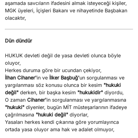
aşamada savcıların ifadesini almak isteyeceği kişiler,
MGK üyeleri, İçişleri Bakanı ve nihayetinde Başbakan
olacaktır,
Dün dündür
HUKUK devleti değil de yasa devleti olunca böyle
oluyor,
Herkes duruma göre bir ucundan çekiyor,
İlhan Cihaner'
in ve
İlker Başbuğ'
un sorgulanması ve
yargılanması söz konusu olunca bir kesim
"hukuki
değil"
derken, bir başka kesim
"hukukidir"
diyordu,
O zaman
Cihaner'
in sorgulanması ve yargılanmasına
"hukuki"
diyenler, bugün MİT müsteşarlarının ifadeye
çağrılmasına
"hukuki değil"
diyorlar,
Yasaları herkes kendi çıkarına göre yorumlayınca
ortada yasa oluyor ama hak ve adalet olmuyor,