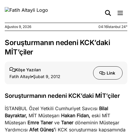
Ağustos 9, 2026
04:16
İstanbul 24°
Soruşturmanın nedeni KCK’daki
e
Ağustos
ları
7, 2026
MİT’çiler
yanın kirli
cirinde
Köşe Yazıları
a kimler
Link
Fatih Altaylı
Şubat 9, 2012
?
e
Ağustos
Soruşturmanın nedeni KCK’daki MİT’çiler
ları
6, 2026
le yasalar
İSTANBUL Özel Yetkili Cumhuriyet Savcısı
Bilal
eranduma
Bayraktar,
MİT Müsteşarı
Hakan Fidan,
eski MİT
mez
Müsteşarı
Emre Taner
ve
Taner
döneminin Müsteşar
Yardımcısı
Afet Güneş'
i KCK soruşturması kapsamında