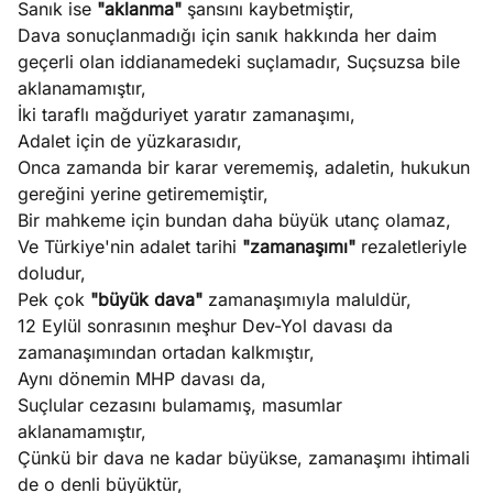
Sanık ise
"aklanma"
şansını kaybetmiştir,
ları
4, 2026
Dava sonuçlanmadığı için sanık hakkında her daim
kiye’den
geçerli olan iddianamedeki suçlamadır, Suçsuzsa bile
e umutlu
aklanamamıştır,
duğumu
İki taraflı mağduriyet yaratır zamanaşımı,
Köşe
Spor
Otomob
mek ister
Adalet için de yüzkarasıdır,
Yazıları
Yazıları
Yazıları
iniz?
Onca zamanda bir karar verememiş, adaletin, hukukun
gereğini yerine getirememiştir,
Bir mahkeme için bundan daha büyük utanç olamaz,
Ve Türkiye'nin adalet tarihi
"zamanaşımı"
rezaletleriyle
doludur,
Pek çok
"büyük dava"
zamanaşımıyla maluldür,
12 Eylül sonrasının meşhur Dev-Yol davası da
zamanaşımından ortadan kalkmıştır,
Aynı dönemin MHP davası da,
Suçlular cezasını bulamamış, masumlar
aklanamamıştır,
Çünkü bir dava ne kadar büyükse, zamanaşımı ihtimali
de o denli büyüktür,