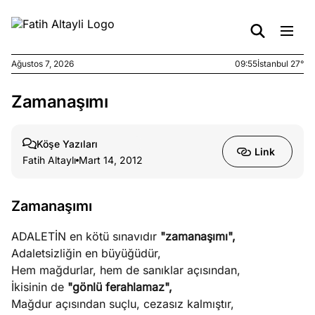
Ağustos 7, 2026
09:55
İstanbul 27°
Zamanaşımı
e
Ağustos
ları
6, 2026
le yasalar
Köşe Yazıları
Link
eranduma
Fatih Altaylı
Mart 14, 2012
mez
Zamanaşımı
e
Ağustos
ları
5, 2026
ADALETİN en kötü sınavıdır
"zamanaşımı",
nca stok
Adaletsizliğin en büyüğüdür,
sı caiz
Hem mağdurlar, hem de sanıklar açısından,
ir!
İkisinin de
"gönlü ferahlamaz",
Mağdur açısından suçlu, cezasız kalmıştır,
e
Ağustos