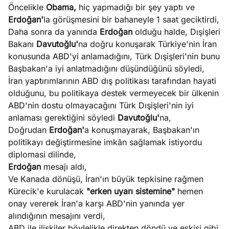
Öncelikle
Obama,
hiç yapmadığı bir şey yaptı ve
Erdoğan'
la görüşmesini bir bahaneyle 1 saat geciktirdi,
Daha sonra da yanında
Erdoğan
olduğu halde, Dışişleri
Bakanı
Davutoğlu'
na doğru konuşarak Türkiye'nin İran
konusunda ABD'yi anlamadığını, Türk Dışişleri'nin bunu
Başbakan'a iyi anlatmadığını düşündüğünü söyledi,
İran yaptırımlarının ABD dış politikası tarafından hayati
olduğunu, bu politikaya destek vermeyecek bir ülkenin
ABD'nin dostu olmayacağını Türk Dışişleri'nin iyi
anlaması gerektiğini söyledi
Davutoğlu'
na,
Doğrudan
Erdoğan'
a konuşmayarak, Başbakan'ın
politikayı değiştirmesine imkân sağlamak istiyordu
diplomasi dilinde,
Erdoğan
mesajı aldı,
Ve Kanada dönüşü, İran'ın büyük tepkisine rağmen
Kürecik'e kurulacak
"erken uyarı sistemine"
hemen
onay vererek İran'a karşı ABD'nin yanında yer
alındığının mesajını verdi,
ABD ile ilişkiler böylelikle direkten döndü ve eskisi gibi