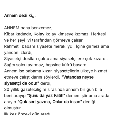
Annem dedi ki,,,
ANNEM bana benzemez,
Kibar kadındır, Kolay kolay kimseye kızmaz, Herkesi
ve her şeyi iyi tarafından görmeye çalışır,
Rahmetli babam siyasete meraklıydı, İçine girmez ama
yandan izlerdi,
Siyasetçi dostları çoktu ama siyasetçilere çok kızardı,
Sağcı solcu ayırmaz, hepsine küfrü basardı,
Annem ise babama kızar, siyasetçilerin ülkeye hizmet
etmeye çalıştıklarını söylerdi,
"Vatandaş neyse
siyasetçi de odur"
derdi,
30 yıllık gazeteciliğim sırasında annem bir gün bile
beni arayıp
"Şunu da yaz Fatih"
dememiştir ama arada
arayıp
"Çok sert yazma, Onlar da insan"
dediği
olmuştur,
İlk kez önceki gün aradı,