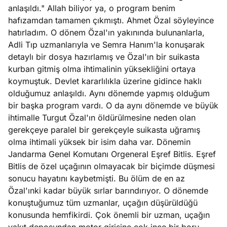
anlaşıldı." Allah biliyor ya, o program benim
hafızamdan tamamen çıkmıştı. Ahmet Özal söyleyince
hatırladım. O dönem Özal'ın yakınında bulunanlarla,
Adli Tıp uzmanlarıyla ve Semra Hanım'la konuşarak
detaylı bir dosya hazırlamış ve Özal'ın bir suikasta
kurban gitmiş olma ihtimalinin yüksekliğini ortaya
koymuştuk. Devlet kararlılıkla üzerine gidince haklı
olduğumuz anlaşıldı. Aynı dönemde yapmış olduğum
bir başka program vardı. O da aynı dönemde ve büyük
ihtimalle Turgut Özal'ın öldürülmesine neden olan
gerekçeye paralel bir gerekçeyle suikasta uğramış
olma ihtimali yüksek bir isim daha var. Dönemin
Jandarma Genel Komutanı Orgeneral Eşref Bitlis. Eşref
Bitlis de özel uçağının olmayacak bir biçimde düşmesi
sonucu hayatını kaybetmişti. Bu ölüm de en az
Özal'ınki kadar büyük sırlar barındırıyor. O dönemde
konuştuğumuz tüm uzmanlar, uçağın düşürüldüğü
konusunda hemfikirdi. Çok önemli bir uzman, uçağın