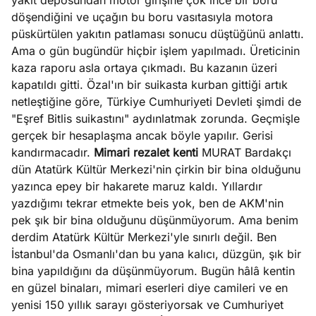
yakıt deposundan motor girişine çok ince bir boru
döşendiğini ve uçağın bu boru vasıtasıyla motora
püskürtülen yakıtın patlaması sonucu düştüğünü anlattı.
Ama o gün bugündür hiçbir işlem yapılmadı. Üreticinin
kaza raporu asla ortaya çıkmadı. Bu kazanın üzeri
kapatıldı gitti. Özal'ın bir suikasta kurban gittiği artık
netleştiğine göre, Türkiye Cumhuriyeti Devleti şimdi de
"Eşref Bitlis suikastını" aydınlatmak zorunda. Geçmişle
gerçek bir hesaplaşma ancak böyle yapılır. Gerisi
kandırmacadır.
Mimari rezalet kenti
MURAT Bardakçı
dün Atatürk Kültür Merkezi'nin çirkin bir bina olduğunu
yazınca epey bir hakarete maruz kaldı. Yıllardır
yazdığımı tekrar etmekte beis yok, ben de AKM'nin
pek şık bir bina olduğunu düşünmüyorum. Ama benim
derdim Atatürk Kültür Merkezi'yle sınırlı değil. Ben
İstanbul'da Osmanlı'dan bu yana kalıcı, düzgün, şık bir
bina yapıldığını da düşünmüyorum. Bugün hâlâ kentin
en güzel binaları, mimari eserleri diye camileri ve en
yenisi 150 yıllık sarayı gösteriyorsak ve Cumhuriyet