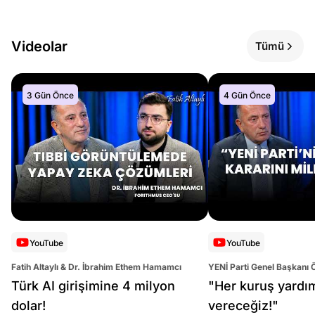
Videolar
Tümü
3 Gün Önce
4 Gün Önce
YouTube
YouTube
Fatih Altaylı & Dr. İbrahim Ethem Hamamcı
YENİ Parti Genel Başkanı 
Altaylı
Türk AI girişimine 4 milyon
"Her kuruş yardı
dolar!
vereceğiz!"