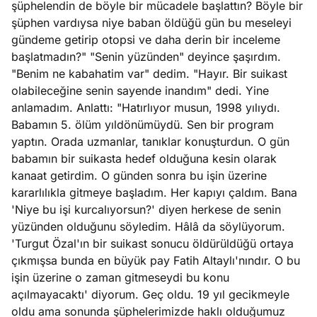
şüphelendin de böyle bir mücadele başlattın? Böyle bir
e
Ağustos
şüphen vardıysa niye baban öldüğü gün bu meseleyi
ları
5, 2026
gündeme getirip otopsi ve daha derin bir inceleme
nca stok
başlatmadın?" "Senin yüzünden" deyince şaşırdım.
Köşe
Spor
Otomob
sı caiz
"Benim ne kabahatim var" dedim. "Hayır. Bir suikast
Yazıları
Yazıları
Yazıları
ir!
olabileceğine senin sayende inandım" dedi. Yine
anlamadım. Anlattı: "Hatırlıyor musun, 1998 yılıydı.
Babamın 5. ölüm yıldönümüydü. Sen bir program
yaptın. Orada uzmanlar, tanıklar konuşturdun. O gün
babamın bir suikasta hedef olduğuna kesin olarak
kanaat getirdim. O günden sonra bu işin üzerine
kararlılıkla gitmeye başladım. Her kapıyı çaldım. Bana
'Niye bu işi kurcalıyorsun?' diyen herkese de senin
yüzünden olduğunu söyledim. Hâlâ da söylüyorum.
'Turgut Özal'ın bir suikast sonucu öldürüldüğü ortaya
çıkmışsa bunda en büyük pay Fatih Altaylı'nındır. O bu
işin üzerine o zaman gitmeseydi bu konu
açılmayacaktı' diyorum. Geç oldu. 19 yıl gecikmeyle
oldu ama sonunda şüphelerimizde haklı olduğumuz