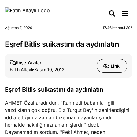
Ağustos 7, 2026
17:46
İstanbul 30°
Eşref Bitlis suikastını da aydınlatın
e
Ağustos
ları
7, 2026
yanın kirli
Köşe Yazıları
Link
cirinde
Fatih Altaylı
Kasım 10, 2012
a kimler
?
Eşref Bitlis suikastını da aydınlatın
e
Ağustos
AHMET Özal aradı dün. "Rahmetli babamla ilgili
ları
6, 2026
yazdıkların çok doğru. Biz Turgut Bey'in zehirlendiğini
le yasalar
iddia ettiğimiz zaman bize inanmayanlar şimdi
eranduma
herhalde haklılığımızı anlamışlardır" dedi.
mez
Dayanamadım sordum. "Peki Ahmet, neden