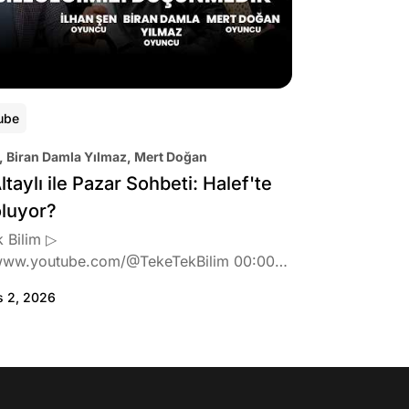
ube
, Biran Damla Yılmaz, Mert Doğan
ltaylı ile Pazar Sohbeti: Halef'te
oluyor?
 Bilim ▷
www.youtube.com/@TekeTekBilim 00:00
:46 Biran Damla Yılmaz dizi teklifi
s 2, 2026
de neler hissetti? 05:41 Oynadığı role nasıl
? 08:06 Mert Doğan nereli? 09:21 Mert
 rolü ve şivesi 11:21 Oynadığı karaktere
ttı? 17:52 İlhan Şen, ayakkabı eleştirisinden
tih Altaylı'ya gıcık oldu mu? 19:15