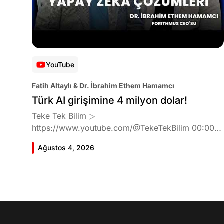
YouTube
Fatih Altaylı & Dr. İbrahim Ethem Hamamcı
Türk AI girişimine 4 milyon dolar!
Teke Tek Bilim ▷
https://www.youtube.com/@TekeTekBilim 00:00
Giriş 01:51 İbrahim Ethem Hamamcı kimdir ve
Ağustos 4, 2026
akademik çalışmaları neler? 10:54 Kendi şirketlerini
kurma süreçleri 11:37 ETH Zurich'de bu araştırma
fikri ile nasıl karşılandı ve neden bu araştırmayı
tercih etti? 12:39 Yapay zekayı kullanarak tıpta ne
geliştirmeyi amaçlıyorlar? 16:33 Yapmaya
çalıştıkları gelişim için ne kadar sürede