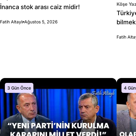
Köşe Yaz
İnanca stok arası caiz midir!
Türkiy
bilmek
Fatih Altaylı
Ağustos 5, 2026
Fatih Alta
3 Gün Önce
4 Gün