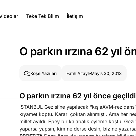
Videolar
Teke Tek Bilim
İletişim
Ağustos 6, 2026
O parkın ırzına 62 yıl ö
itmez
Ağustos 5, 2026
Fatih Altaylı
Mayıs 30, 2013
Köşe Yazıları
Ağustos 4, 2026
O parkın ırzına 62 yıl önce geçildi
duğumu bilmek
İSTANBUL Gezisi’ne yapılacak “kışlaAVM-rezidans”
Köşe Yazıları
Spor Yazıları
kıyamet koptu. Kararı çoktan alınmıştı. Ama her n
millet ayıldı. Epey bir kalabalık eyleme koştu. Gez
yaparsa yapsın, kim ne derse desin, biz ne yazarsak