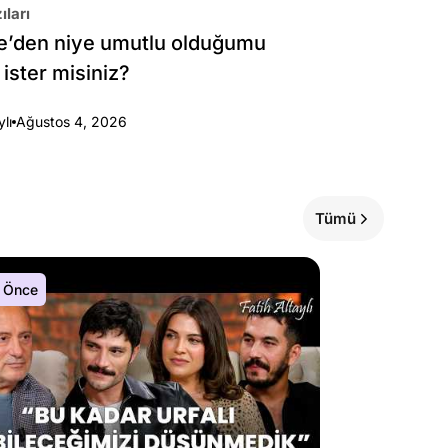
ıları
e’den niye umutlu olduğumu
 ister misiniz?
ylı
Ağustos 4, 2026
Tümü
 Önce