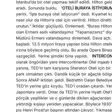
İstanbul’da bir otel yapması teklif edildi. Hilton gel
aradı. Sonunda buldu.
‘OTELİ BURAYA İSTİYORUM
yerini. “İşte buraya otel istiyorum” dedi. Kıyamet k
nasıl olur da Hilton’a otel için verilirdi. Hilton dir
unutun.” İktidar güçlüydü. Dinlemedi. “Burası Hilt
olan Ermeni asıllı vatandaşımız “Yapamazsınız” diye 
Müdürü Ermeni vatandaşımız dinlemedi. Dava açtı. 
başladı. 13.5 milyon liraya yapılan bina Hilton otelle
ırzına böylece geçilmiş oldu. Bu arada Opera Binası
vazgeçildi. Yerine şimdiki bina yapıldı.
INTERCON
olarak öngörülen yere Intercontinental Otel inşaatı 
yanına, TED’in tam karşısına Sheraton Oteli için bi
park olmaktan çıktı. Dandik küçük bir ağaçlık böl
Sonra ANAP iktidarı geldi. Bedrettin Dalan Beledi
TED’in yerine göz koydu. TED’i oradan çıkardı. Ye
Japonlara verdi. Onlar da TED’in yerine Hyatt Otel’i
pörçük yeşillikler ve o günlerde dikilen ağaçlardan 
yıktırdığı kışlayı yeniden yapacaklar. Böylece 193
pis Henri Prost’un başının altından çıkıyor. Yıkmas