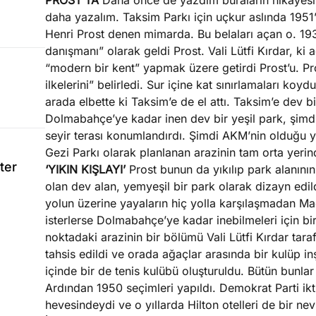
PROST’TA
Daha önce de yazdım buraların hikâyesini
daha yazalım. Taksim Parkı için uçkur aslında 1951
Henri Prost denen mimarda. Bu belaları açan o. 1930
danışmanı” olarak geldi Prost. Vali Lütfi Kırdar, ki
“modern bir kent” yapmak üzere getirdi Prost’u. P
ilkelerini” belirledi. Sur içine kat sınırlamaları ko
arada elbette ki Taksim’e de el attı. Taksim’e de
Dolmabahçe’ye kadar inen dev bir yeşil park, şimd
seyir terası konumlandırdı. Şimdi AKM’nin olduğu y
Gezi Parkı olarak planlanan arazinin tam orta yeri
ter
‘YIKIN KIŞLAYI’
Prost bunun da yıkılıp park alanının
olan dev alan, yemyeşil bir park olarak dizayn edildi
yolun üzerine yayaların hiç yolla karşılaşmadan M
isterlerse Dolmabahçe’ye kadar inebilmeleri için bi
noktadaki arazinin bir bölümü Vali Lütfi Kırdar tar
tahsis edildi ve orada ağaçlar arasında bir kulüp i
içinde bir de tenis kulübü oluşturuldu. Bütün bunlar 
Ardından 1950 seçimleri yapıldı. Demokrat Parti ik
hevesindeydi ve o yıllarda Hilton otelleri de bir ne