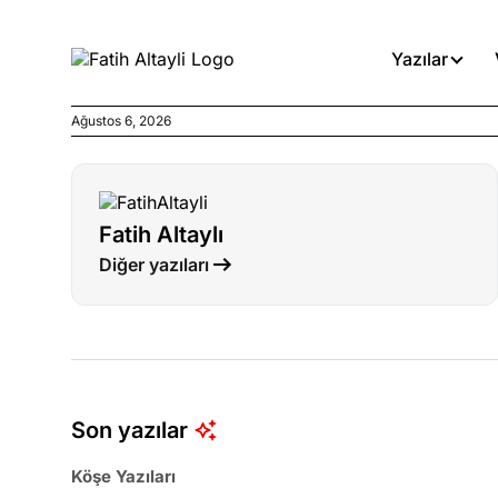
Yazılar
Ağustos 6, 2026
Köşe Yazıları
Böyle yasalar referanduma g
Fatih Altaylı
Köşe Yazıları
Diğer yazıları
İnanca stok arası caiz midir!
Köşe Yazıları
Türkiye’den niye umutlu ol
ister misiniz?
Son yazılar
Köşe Yazıları