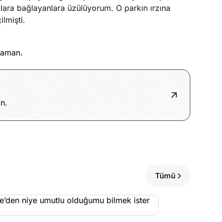
çlara bağlayanlara üzülüyorum. O parkın ırzına
lmişti.
 zaman.
n.
Tümü