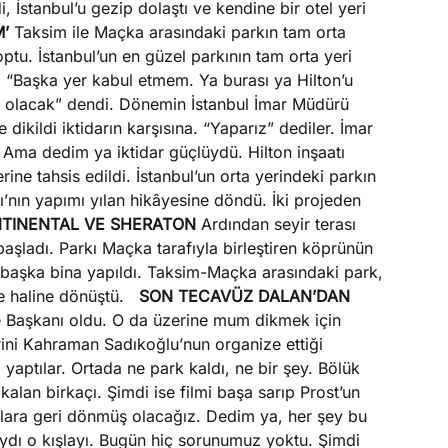
di, İstanbul’u gezip dolaştı ve kendine bir otel yeri
’
Taksim ile Maçka arasındaki parkın tam orta
optu. İstanbul’un en güzel parkının tam orta yeri
etti: “Başka yer kabul etmem. Ya burası ya Hilton’u
on olacak” dendi. Dönemin İstanbul İmar Müdürü
dikildi iktidarın karşısına. “Yaparız” dediler. İmar
Ama dedim ya iktidar güçlüydü. Hilton inşaatı
rine tahsis edildi. İstanbul’un orta yerindeki parkın
’nın yapımı yılan hikâyesine döndü. İki projeden
TINENTAL VE SHERATON
Ardından seyir terası
başladı. Parkı Maçka tarafıyla birleştiren köprünün
r başka bina yapıldı. Taksim-Maçka arasındaki park,
ge haline dönüştü.
SON TECAVÜZ DALAN’DAN
ye Başkanı oldu. O da üzerine mum dikmek için
rini Kahraman Sadıkoğlu’nun organize ettiği
 yaptılar. Ortada ne park kaldı, ne bir şey. Bölük
kalan birkaçı. Şimdi ise filmi başa sarıp Prost’un
0’lara geri dönmüş olacağız. Dedim ya, her şey bu
aydı o kışlayı. Bugün hiç sorunumuz yoktu. Şimdi