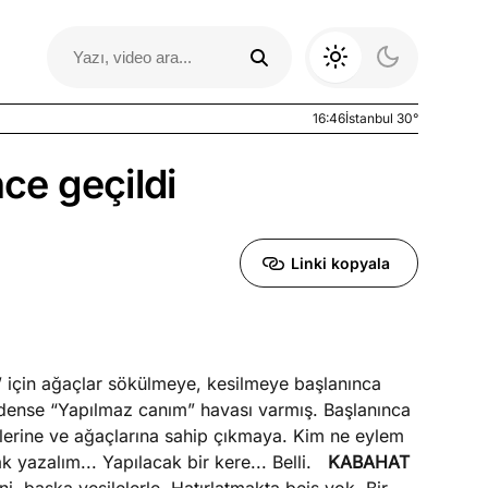
16:46
İstanbul 30°
nce geçildi
Linki kopyala
 için ağaçlar sökülmeye, kesilmeye başlanınca
Otomobil Yazıları
edense “Yapılmaz canım” havası varmış. Başlanınca
i’lerine ve ağaçlarına sahip çıkmaya. Kim ne eylem
 yazalım... Yapılacak bir kere... Belli.
KABAHAT