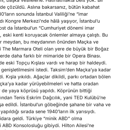
, başka vesilelerle. Hatırlatmakta beis yok. Bir
’de çözüldü. Aslına bakarsanız, bütün kabahat
’ların sonunda İstanbul Valiliği’ne “imar
 adı Kongre Merkezi’nde hâlâ yaşıyor, İstanbul’u
rost da İstanbul’un “Cumhuriyet dönemi imar
ydu, eski kenti koruyacak önlemler almaya çalıştı. Bu
v bir meydan, bu meydanının önünden Maçka ve
i The Marmara Oteli olan yere de büyük bir Boğaz
erde daha farklı bir mimaride bir Opera Binası.
nde eski Topçu Kışlası vardı ve harap bir haldeydi.
 genişletilmesini istedi. Taksim’den Maçka’ya kadar
. Kışla yıkıldı. Ağaçlar dikildi, parkı ortadan bölen
açka’ya kadar yürüyebilmeleri ve hatta oradan
r de yaya köprüsü yapıldı. Köprünün bittiği
afından Tenis Eskrim Dağcılık, yani TED Kulübü’ne
nşa edildi. İstanbul’un göbeğinde şahane bir vaha ve
yapıldığı sırada sene 1940’ların ilk yarısıydı.
tidara geldi. Türkiye “minik ABD” olma
vi ABD Konsolosluğu gibiydi. Hilton Ailesi’ne