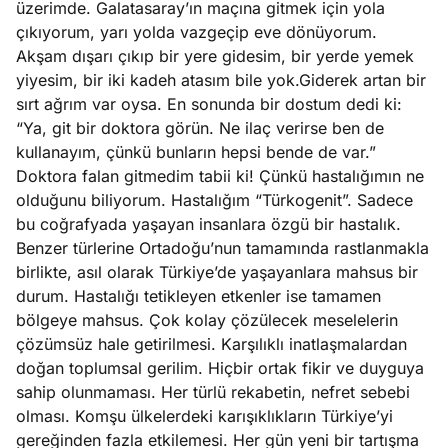
üzerimde. Galatasaray’ın maçına gitmek için yola
e
Ağustos
çıkıyorum, yarı yolda vazgeçip eve dönüyorum.
ları
5, 2026
Akşam dışarı çıkıp bir yere gidesim, bir yerde yemek
nca stok
yiyesim, bir iki kadeh atasım bile yok.Giderek artan bir
Köşe
Spor
Otomob
sı caiz
sırt ağrım var oysa. En sonunda bir dostum dedi ki:
Yazıları
Yazıları
Yazıları
ir!
“Ya, git bir doktora görün. Ne ilaç verirse ben de
kullanayım, çünkü bunların hepsi bende de var.”
Doktora falan gitmedim tabii ki! Çünkü hastalığımın ne
olduğunu biliyorum. Hastalığım “Türkogenit”. Sadece
bu coğrafyada yaşayan insanlara özgü bir hastalık.
Benzer türlerine Ortadoğu’nun tamamında rastlanmakla
birlikte, asıl olarak Türkiye’de yaşayanlara mahsus bir
durum. Hastalığı tetikleyen etkenler ise tamamen
bölgeye mahsus. Çok kolay çözülecek meselelerin
çözümsüz hale getirilmesi. Karşılıklı inatlaşmalardan
doğan toplumsal gerilim. Hiçbir ortak fikir ve duyguya
sahip olunmaması. Her türlü rekabetin, nefret sebebi
olması. Komşu ülkelerdeki karışıklıkların Türkiye’yi
gereğinden fazla etkilemesi. Her gün yeni bir tartışma