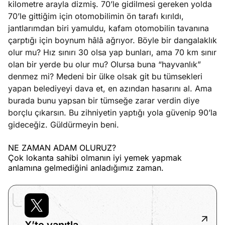
kilometre arayla dizmiş. 70’le gidilmesi gereken yolda
70’le gittiğim için otomobilimin ön tarafı kırıldı,
jantlarımdan biri yamuldu, kafam otomobilin tavanına
çarptığı için boynum hâlâ ağrıyor. Böyle bir dangalaklık
olur mu? Hız sınırı 30 olsa yap bunları, ama 70 km sınır
olan bir yerde bu olur mu? Olursa buna “hayvanlık”
denmez mi? Medeni bir ülke olsak git bu tümsekleri
yapan belediyeyi dava et, en azından hasarını al. Ama
burada bunu yapsan bir tümseğe zarar verdin diye
borçlu çıkarsın. Bu zihniyetin yaptığı yola güvenip 90’la
gideceğiz. Güldürmeyin beni.
NE ZAMAN ADAM OLURUZ?
Çok lokanta sahibi olmanın iyi yemek yapmak
anlamına gelmediğini anladığımız zaman.