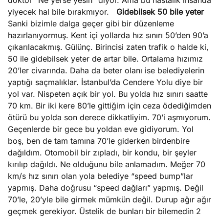
doktor “Ne yerse yesin” diyor. Ama bu hastalık insanda
yiyecek hal bile bırakmıyor.
Gidebilsek 50 bile yeter
Sanki bizimle dalga geçer gibi bir düzenleme
hazırlanıyormuş. Kent içi yollarda hız sınırı 50’den 90’a
çıkarılacakmış. Gülünç. Birincisi zaten trafik o halde ki,
50 ile gidebilsek yeter de artar bile. Ortalama hızımız
20’ler civarında. Daha da beter olanı ise belediyelerin
yaptığı saçmalıklar. İstanbul’da Cendere Yolu diye bir
yol var. Nispeten açık bir yol. Bu yolda hız sınırı saatte
70 km. Bir iki kere 80’le gittiğim için ceza ödediğimden
ötürü bu yolda son derece dikkatliyim. 70’i aşmıyorum.
Geçenlerde bir gece bu yoldan eve gidiyorum. Yol
boş, ben de tam tamına 70’le giderken birdenbire
dağıldım. Otomobil bir zıpladı, bir kondu, bir şeyler
kırılıp dağıldı. Ne olduğunu bile anlamadım. Meğer 70
km/s hız sınırı olan yola belediye “speed bump”lar
yapmış. Daha doğrusu “speed dağları” yapmış. Değil
70’le, 20’yle bile girmek mümkün değil. Durup ağır ağır
geçmek gerekiyor. Üstelik de bunları bir bilemedin 2