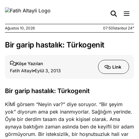
Ağustos 10, 2026
07:50
İstanbul 24°
Bir garip hastalık: Türkogenit
e
Ağustos
ları
7, 2026
yanın kirli
Köşe Yazıları
Link
cirinde
Fatih Altaylı
Eylül 3, 2013
a kimler
?
Bir garip hastalık: Türkogenit
e
Ağustos
KİMİ görsem “Neyin var?” diye soruyor. “Bir şeyim
ları
6, 2026
yok” diyorum ama pek inanmıyorlar. Sağlığım yerinde.
le yasalar
Öyle bir derdim tasam da yok kişisel olarak. Ama
eranduma
aynaya baktığım zaman aslında ben de keyifli bir adam
mez
görmüyorum. Bir isteksizlik, bir hoşnutsuzluk hali var