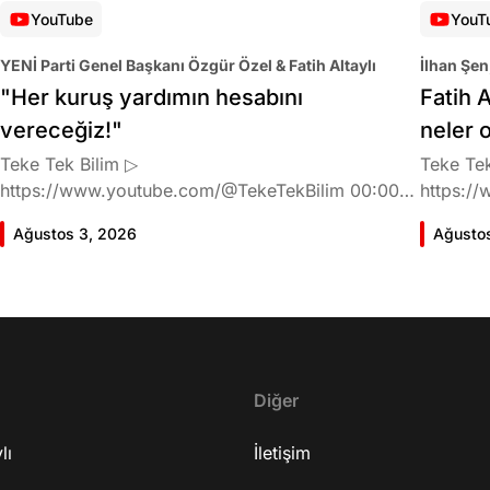
YouTube
YouT
YENİ Parti Genel Başkanı Özgür Özel & Fatih Altaylı
İlhan Şen
"Her kuruş yardımın hesabını
Fatih A
vereceğiz!"
neler 
Teke Tek Bilim ▷
Teke Tek
https://www.youtube.com/@TekeTekBilim 00:00
https://
Giriş 01:58 Butlan kararı 05:58 Butlan kararı kimin
Giriş 02
Ağustos 3, 2026
Ağusto
meselesi? 11:32 Kılıçdaroğlu bu günlerin sinyalini
geldiğin
vermiş miydi? 17:16 Halktan böyle bir destek
büründü
bekliyor muydu? 25:40 CHP'den ayrılma kararı
Doğan'nı
30:09 AK Parti'ye geçişlerin duracağının garantisi
neler ka
var mı? 48:12 Cemil Tugay kalacak mı? 50:13
sonra Fa
CHP'de Özgür Özel'e yakın isimler kaldı mı? 52:50
Oyuncula
Yargıtay kararından eminken neden partiden
Diğer
mi? 22:2
ayrıldı? 56:53 İttifak arayışı olacak mı? 1:01:43
ailesi va
lı
Seçim güvenliğini nasıl sağlayacak? 1:06:25 Ekrem
İletişim
etkiliyo
İmamoğlu merkezli bir parti kuruldu? 1:10:03
eğitimi 