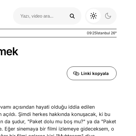
09:25
İstanbul 26°
emek
Linki kopyala
vamı açısından hayati olduğu iddia edilen
Otomobil Yazıları
 açıldı. Şimdi herkes hakkında konuşacak, ki bu
lan da şudur, "Paket dolu mu boş mu?" ya da "Paket
. Eğer sinemaya bir filmi izlemeye gideceksem, o