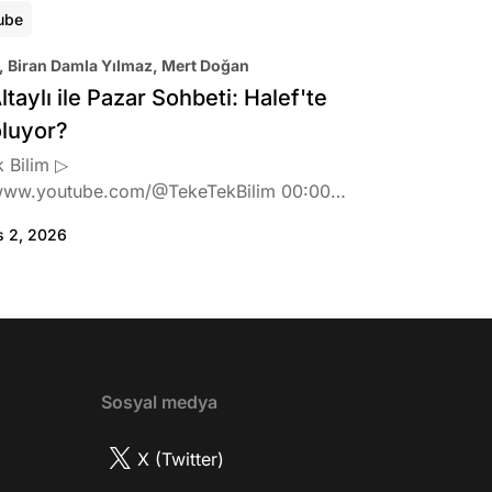
ube
, Biran Damla Yılmaz, Mert Doğan
ltaylı ile Pazar Sohbeti: Halef'te
oluyor?
 Bilim ▷
www.youtube.com/@TekeTekBilim 00:00
:46 Biran Damla Yılmaz dizi teklifi
s 2, 2026
de neler hissetti? 05:41 Oynadığı role nasıl
? 08:06 Mert Doğan nereli? 09:21 Mert
 rolü ve şivesi 11:21 Oynadığı karaktere
ttı? 17:52 İlhan Şen, ayakkabı eleştirisinden
tih Altaylı'ya gıcık oldu mu? 19:15
r Urfa'yı sevdi mi? 20:40 Urfa'yı gezdiler
2 Biran Damla Yılmaz nereli, nasıl bir
Sosyal medya
r? 26:57 Şehirdışı diziler özel hayatlarını
r mu? 30:18 Mert Doğan'ın oyunculuk
X (Twitter)
nasıl? 33:52 İlhan Şen'in oyunculuk