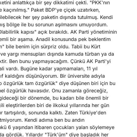
i anlattıkça bir şey dikkatimi çekti. "PKK'nın
le kaçınılmış." Paket BDP'ye çiçek uzatırken,
irilebilecek her şey paketin dışında tutulmuş. Kendi
mış bölge ile bu sorunun aşılmasını umuyordum.
abilirlik kapısı" açık bırakıldı. AK Parti yönetiminin
önemli bir aşama. Anadil konusunda pek beklentim
m" bile benim için sürpriz oldu. Tabii bu Kürt
 ve yargı mensupları dışında kamuda türban ya da
cektir. Ben bunu yapmayacağım. Çünkü AK Parti'yi
ali vardı. Bugüne kadar yapmamaları, 11 yıl
ıf kaldığını düşünüyorum. Bir üniversite adıyla
 özgürlük tam özgürlük" diye düşünen biri için bu
nel özgürlük havasıdır. Onu zamanla göreceğiz,
ideceği bir dönemde, bu kadarı bile önemli bir
i eleştirilerden biri de ilkokul yıllarında her gün
 tartışılırdı, sonunda kalktı. Zaten Türkiye'den
netmiyorum. Kendi adıma ben bu andın
nkü 6 yaşından itibaren çocukları yalan söylemeye
 da gördük. Yıllardır "Türk'üm" diye başladık her