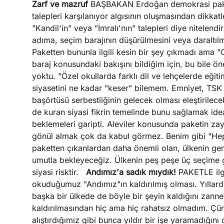
Zarf ve mazruf
BAŞBAKAN Erdoğan demokrasi paketin
talepleri karşılanıyor algısının oluşmasından dikkat
"Kandil'in" veya "İmralı'nın" talepleri diye nitelend
adıma, seçim barajının düşürülmesini veya daraltıl
Paketten bununla ilgili kesin bir şey çıkmadı ama "Ol
baraj konusundaki bakışını bildiğim için, bu bile 
yoktu. "Özel okullarda farklı dil ve lehçelerde eğiti
siyasetini ne kadar "keser" bilemem. Emniyet, TSK
başörtüsü serbestliğinin gelecek olması eleştirile
de kuran siyasi fikrin temelinde bunu sağlamak ide
beklemeleri garipti. Aleviler konusunda paketin zay
gönül almak çok da kabul görmez. Benim gibi "Hep
paketten çıkanlardan daha önemli olan, ülkenin ge
umutla bekleyeceğiz. Ülkenin peş peşe üç seçime g
siyasi risktir.
Andımız'a sadık mıydık!
PAKETLE ilgil
okuduğumuz "Andımız"ın kaldırılmış olması. Yıllardır
başka bir ülkede de böyle bir şeyin kaldığını zan
kaldırılmasından hiç ama hiç rahatsız olmadım. Çü
alıştırdığımız gibi bunca yıldır bir işe yaramadığını