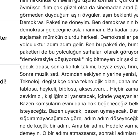
film hakkında kimsenin görüşünü sormam. Çünkü eğe
övmüşse, film çok güzel olsa da sinemadan aradığ
görmeden duyduğum aşırı övgüler, aşırı beklenti yarat
Demokrasi Paketi'ne döneyim. Ben demokrasinin bi
demokrasi geleceğine asla inanmam. Bu kadar basit
suçlamak mümkün olurdu herkesi. Demokrasiler pa
ter
yolculuktur adım adım gelir. Ben bu paketi de, bu
paketleri de bu yolculuğun safhaları olarak görüyo
"demokrasiyle döşüyorsak" hiç bitmeyen bir şekild
çocuk odası, sonra koltuk takımı, beyaz eşya, fırın
Sonra müzik seti. Ardından eskiyenin yerine yenisi, 
di!
Teknoloji değiştikçe daha teknolojik olanı, daha m
tablosu, heykeli, biblosu, aksesuvarı... Hiçbir z
zevkimizi, kişiliğimizi yansıtacak, içinde yaşayanl
Bazen komşuların evini daha çok beğeneceğiz belk
isteyeceğiz. Bazen uyacak, bazen uymayacak. Demok
sığdıramayacağımıza göre, adım adım döşeyeceğiz.
ne de küçük bir adım. Ama bir adım. Hedefe varmak
demeyin. O bir adımı atmazsanız, sonraki adımlar