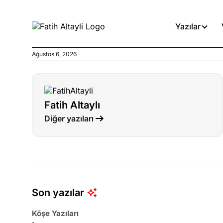
Yazılar
Ağustos 6, 2026
Köşe Yazıları
İnanca stok arası caiz midir!
Fatih Altaylı
Köşe Yazıları
Diğer yazıları
Türkiye’den niye umutlu ol
ister misiniz?
Köşe Yazıları
Olmaması gereken yerde ola
denirdi!
Son yazılar
Köşe Yazıları