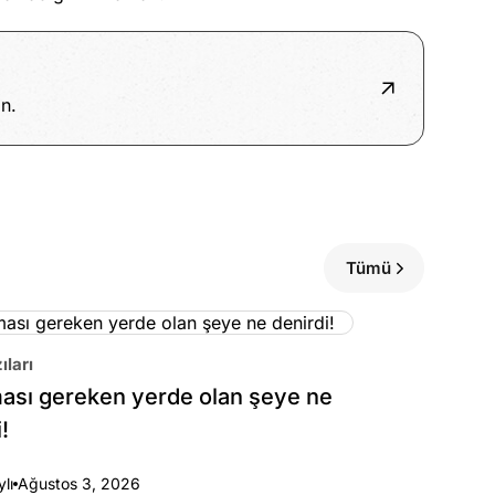
n.
Tümü
ıları
sı gereken yerde olan şeye ne
!
ylı
Ağustos 3, 2026