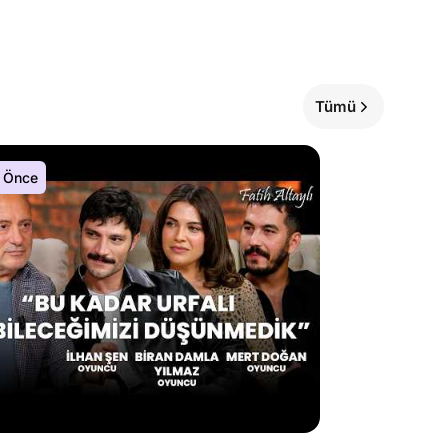
Tümü
 Önce