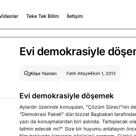
Videolar
Teke Tek Bilim
İletişim
Ağustos 5, 2026
Evi demokrasiyle döş
Ağustos 4, 2026
Fatih Altaylı
Ekim 1, 2013
Köşe Yazıları
duğumu bilmek
Evi demokrasiyle döşemek
Ağustos 3, 2026
n şeye ne
Aylardır üzerinde konuşulan, "Çözüm Süreci"nin de
Köşe Yazıları
Spor Yazıları
"Demokrasi Paketi" dün bizzat Başbakan tarafından
yazı da konuşmalardan biri aslında. Tartışılacak o
tatmin edecek mi?" Size bir huyumu anlatayım önce