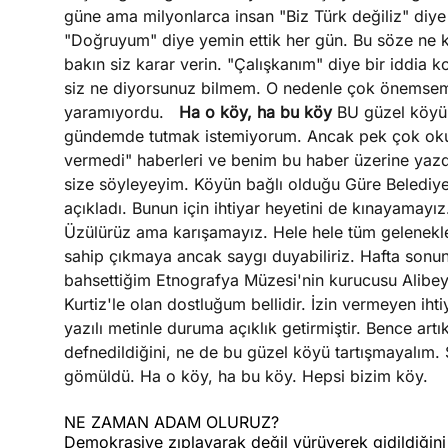
güne ama milyonlarca insan "Biz Türk değiliz" diye
"Doğruyum" diye yemin ettik her gün. Bu söze ne
bakın siz karar verin. "Çalışkanım" diye bir iddia k
siz ne diyorsunuz bilmem. O nedenle çok önemsemiy
yaramıyordu.
Ha o köy, ha bu köy
BU güzel köyü 
gündemde tutmak istemiyorum. Ancak pek çok okur 
vermedi" haberleri ve benim bu haber üzerine yazdı
size söyleyeyim. Köyün bağlı olduğu Güre Belediye 
açıkladı. Bunun için ihtiyar heyetini de kınayamayız.
Üzülürüz ama karışamayız. Hele hele tüm gelenekleri
sahip çıkmaya ancak saygı duyabiliriz. Hafta sonun
bahsettiğim Etnografya Müzesi'nin kurucusu Alibey
Kurtiz'le olan dostluğum bellidir. İzin vermeyen iht
yazılı metinle duruma açıklık getirmiştir. Bence art
defnedildiğini, ne de bu güzel köyü tartışmayalım.
gömüldü. Ha o köy, ha bu köy. Hepsi bizim köy.
NE ZAMAN ADAM OLURUZ?
Demokrasiye zıplayarak değil yürüyerek gidildiğin