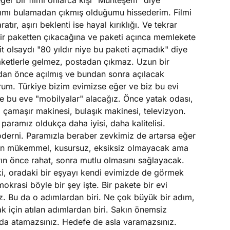
r bir filmi onlarca kişi "Muhteşem" diye
ımı bulamadan çıkmış olduğumu hissederim. Filmi
ır, aşırı beklenti ise hayal kırıklığı. Ve tekrar
r paketten çıkacağına ve paketi açınca memlekete
 olsaydı "80 yıldır niye bu paketi açmadık" diye
ketlerle gelmez, postadan çıkmaz. Uzun bir
ndan önce açılmış ve bundan sonra açılacak
rum. Türkiye bizim evimizse eğer ve biz bu evi
e bu eve "mobilyalar" alacağız. Önce yatak odası,
, çamaşır makinesi, bulaşık makinesi, televizyon.
paramız oldukça daha iyisi, daha kalitelisi.
oderni. Paramızla beraber zevkimiz de artarsa eğer
aman mükemmel, kusursuz, eksiksiz olmayacak ama
arın önce rahat, sonra mutlu olmasını sağlayacak.
i, oradaki bir eşyayı kendi evimizde de görmek
rasi böyle bir şey işte. Bir pakete bir evi
 Bu da o adımlardan biri. Ne çok büyük bir adım,
 için atılan adımlardan biri. Sakın önemsiz
ı da atamazsınız. Hedefe de asla varamazsınız.