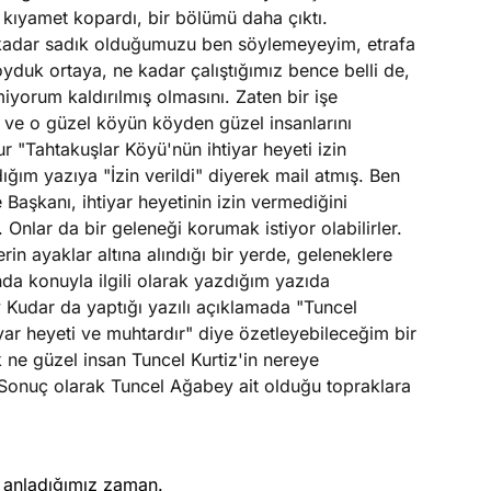
 kıyamet kopardı, bir bölümü daha çıktı.
 kadar sadık olduğumuzu ben söylemeyeyim, etrafa
oyduk ortaya, ne kadar çalıştığımız bence belli de,
orum kaldırılmış olmasını. Zaten bir işe
ve o güzel köyün köyden güzel insanlarını
"Tahtakuşlar Köyü'nün ihtiyar heyeti izin
ğım yazıya "İzin verildi" diyerek mail atmış. Ben
Başkanı, ihtiyar heyetinin izin vermediğini
 Onlar da bir geleneği korumak istiyor olabilirler.
n ayaklar altına alındığı bir yerde, geleneklere
da konuyla ilgili olarak yazdığım yazıda
 Kudar da yaptığı yazılı açıklamada "Tuncel
iyar heyeti ve muhtardır" diye özetleyebileceğim bir
ık ne güzel insan Tuncel Kurtiz'in nereye
 Sonuç olarak Tuncel Ağabey ait olduğu topraklara
i anladığımız zaman.