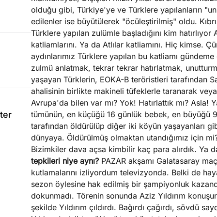
olduğu gibi, Türkiye'ye ve Türklere yapılanların "u
edilenler ise büyütülerek "öcüleştirilmiş" oldu. Kıbrı
Türklere yapılan zulümle başladığını kim hatırlıyo
katliamlarını. Ya da Atlılar katliamını. Hiç kimse.
aydınlarımız Türklere yapılan bu katliamı gündeme ge
zulmü anlatmak, tekrar tekrar hatırlatmak, unuttu
yaşayan Türklerin, EOKA-B teröristleri tarafından 
ahalisinin birlikte makineli tüfeklerle taranarak ve
Avrupa'da bilen var mı? Yok! Hatırlattık mı? Asla! Ya
ter
tümünün, en küçüğü 16 günlük bebek, en büyüğü 9
tarafından öldürülüp diğer iki köyün yaşayanları gib
dünyaya. Öldürülmüş olmaktan utandığımız için mi?
Bizimkiler dava açsa kimbilir kaç para alırdık. Ya
tepkileri niye aynı?
PAZAR akşamı Galatasaray maçın
kutlamalarını izliyordum televizyonda. Belki de h
sezon öylesine hak edilmiş bir şampiyonluk kazandı
dokunmadı. Törenin sonunda Aziz Yıldırım konuşur
şekilde Yıldırım çıldırdı. Bağırdı çağırdı, sövdü s