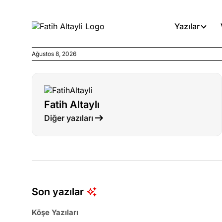
Yazılar
Ağustos 8, 2026
Köşe Yazıları
Böyle yasalar referanduma g
Fatih Altaylı
Köşe Yazıları
Diğer yazıları
İnanca stok arası caiz midir!
Köşe Yazıları
Türkiye’den niye umutlu ol
ister misiniz?
Son yazılar
Köşe Yazıları