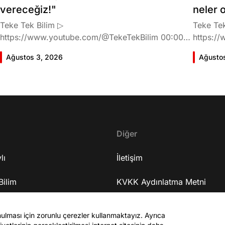
vereceğiz!"
neler 
Teke Tek Bilim ▷
Teke Tek
https://www.youtube.com/@TekeTekBilim 00:00
https://
Giriş 01:58 Butlan kararı 05:58 Butlan kararı kimin
Giriş 02
Ağustos 3, 2026
Ağusto
meselesi? 11:32 Kılıçdaroğlu bu günlerin sinyalini
geldiğin
vermiş miydi? 17:16 Halktan böyle bir destek
büründü
bekliyor muydu? 25:40 CHP'den ayrılma kararı
Doğan'nı
30:09 AK Parti'ye geçişlerin duracağının garantisi
neler ka
var mı? 48:12 Cemil Tugay kalacak mı? 50:13
sonra Fa
CHP'de Özgür Özel'e yakın isimler kaldı mı? 52:50
Oyuncula
Yargıtay kararından eminken neden partiden
Diğer
mi? 22:2
ayrıldı? 56:53 İttifak arayışı olacak mı? 1:01:43
ailesi va
lı
Seçim güvenliğini nasıl sağlayacak? 1:06:25 Ekrem
İletişim
etkiliyo
İmamoğlu merkezli bir parti kuruldu? 1:10:03
eğitimi 
Bilim
Özgür Özel'in fezlekeleri ve dokunulmazlığın
KVKK Aydınlatma Metni
serüveni
kalkma ihtimali 1:14:38 Anket sonuçlarına nasıl
mühendis
Sanat
bakıyor? 1:18:30 Terörsüz Türkiye süreci 1:25:48
Site Kuralları
mu? 37:2
nulması için zorunlu çerezler kullanmaktayız. Ayrıca
ASELSAN'ın özelleştirilmesi 1:26:59 Medyadaki
38:55 Ur