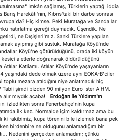
nutulmasına" imkân sağlamış, Türklerin yaptığı iddia
s Barış Harekâtı'nın, Kıbrıs'taki bir darbe sonrası
r Avrupa'da? Hiç kimse. Peki Muratağa ve Sandallar
 Çünkü hatırlatma gereği duymadık. Üşendik. Ne
tirdi, ne Dışişleri'miz. Sanki Türklere yapılan
rmamak ayıpmış gibi sustuk. Muratağa Köyü'nde
Sandallar Köyü'ne götürüldüğünü, orada iki köyün
ya kesici aletlerle doğranarak öldürüldüğünü
 Atlılar Katliamı. Atlılar Köyü'nde yaşayanların
4 yaşındaki dede olmak üzere aynı EOKA-B'ciler
i toplu mezara atıldığını niye anlatmadık hiç
 Tabii şimdi bizden 90 milyon Euro ister AİHM.
 da alır mıydık acaba!
Erdoğan ile Yıldırım'ın
ı izledikten sonra Fenerbahçe'nin kupa
ayatımda ilk kez. Normalde içim kaldırmaz ama bu
 ki rakibimiz, kupa törenini bile izlemek bana pek
ken birdenbire ne olduğunu anlamadığım bir
aydı... Nedenini gerçekten anlamadım; çünkü