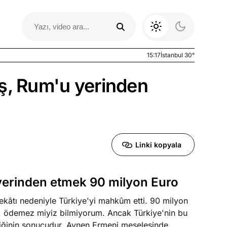
15:17
İstanbul 30°
eş, Rum'u yerinden
Linki kopyala
 yerinden etmek 90 milyon Euro
Otomobil Yazıları
kâtı nedeniyle Türkiye'yi mahkûm etti. 90 milyon
, ödemez miyiz bilmiyorum. Ancak Türkiye'nin bu
izliğinin sonucudur. Aynen Ermeni meselesinde