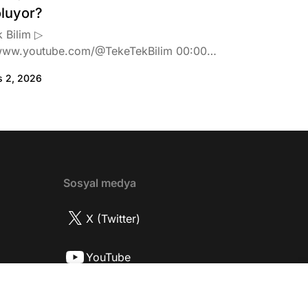
oluyor?
 Bilim ▷
www.youtube.com/@TekeTekBilim 00:00
:46 Biran Damla Yılmaz dizi teklifi
s 2, 2026
de neler hissetti? 05:41 Oynadığı role nasıl
? 08:06 Mert Doğan nereli? 09:21 Mert
 rolü ve şivesi 11:21 Oynadığı karaktere
ttı? 17:52 İlhan Şen, ayakkabı eleştirisinden
tih Altaylı'ya gıcık oldu mu? 19:15
r Urfa'yı sevdi mi? 20:40 Urfa'yı gezdiler
2 Biran Damla Yılmaz nereli, nasıl bir
Sosyal medya
r? 26:57 Şehirdışı diziler özel hayatlarını
r mu? 30:18 Mert Doğan'ın oyunculuk
X (Twitter)
nasıl? 33:52 İlhan Şen'in oyunculuk
 nasıl başladı? 35:47 Aziz Yıldırım
YouTube
 olduğu için mühendisliği seçtiği doğru
2 Best Model yarışmasına neden katıldı?
Instagram
fa'da nasıl fit kalmayı başarıyor? 41:28