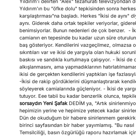
Yıldırım'ı delirten "Alex" tezahüratı televizyondan
Yıldırım'ın bu "öfke dolu" tepkisinden sonra herke
karşılaştırması"na başladı. Herkes "İkisi de aynı" 
aynı. Giderek daha ortak tepkiler veriyorlar, gider
benimsiyorlar. Bunun nedenleri de çok benzer.
- İk
camianın en tepesinde bu kadar uzun süre oturulunc
baş gösteriyor. Kendilerini vazgeçilmez, olmazsa o
sıkıntıları var ve ikisi de yargıyla olan hukuki soru
baskısı ve sandıkla kurtulmaya çalışıyor. - İkisi de ca
alkışlanmasını, ama yapmadıklarının hatırlatılmama
ikisi de gerçekten kendilerini yaptıkları işe fazlası
-İkisi de rakip gördüklerini düşmanlaştırarak kendil
söyleyerek camialarında güçleniyor. - İkisi de yar
tutuyor. Eee tabii bu kadar benzerlik olunca, tepki
sorsaydın Yeni Şafak
DEDİM ya, "Artık sinirlenmiy
hepimizin yerine ve hepimize yetecek kadar sinirle
Dün de okuduğum bir habere sinirlenmem gerekirke
birinci sayfasından bir haber yayımlamış. "Bu nasıl 
Temsilciliği, basın özgürlüğü raporu hazırlamak içi