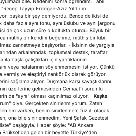
 duyulmadı bile. Nedenini sonra öğrendim. Tabii
s "Recep Tayyip Erdoğan-Aziz Yıldırım
diyor, başka bir şey demiyordu. Bence de ikisi de
ek daha fazla aynı tonu, aynı üslubu ve aynı jargonu
isi de çok uzun süre o koltukta oturdu. Büyük bir
a müthiş bir kendini beğenme, müthiş bir kibir
lmaz zannetmeye başlıyorlar. - İkisinin de yargıyla
nlarından arkalarındaki toplumsal destek, taraftar
nla başla çalıştıkları için yaptıklarının
sını veya hatalarının söylenmemesini istiyor. Çünkü
yla vermiş ve eleştiriyi nankörlük olarak görüyor.
erini sağlama alıyor. Düşmana karşı savaştıklarını
gının üzerlerine gelmesinden Cemaat'i sorumlu
lerin de "aynı" olması kaçınılmaz oluyor.
Keşke
orum" diye. Gerçekten sinirlenmiyorum. Zaten
nen biri varken, benim sinirlenmem fuzuli olacak.
n, ona bile sinirlenmedim. Yeni Şafak Gazetesi
liste" başlığıyla. Haber şöyle: "AB Ankara
n Brüksel'den gelen bir heyetle Türkiye'den