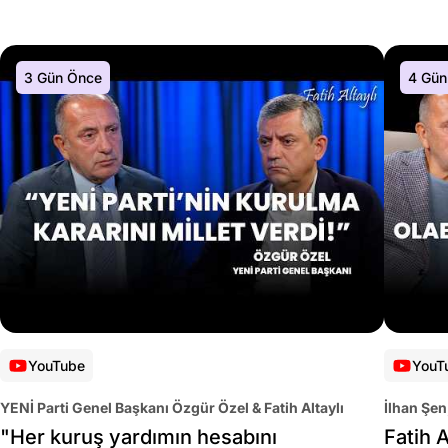
3 Gün Önce
4 Gün
YouTube
YouT
YENİ Parti Genel Başkanı Özgür Özel & Fatih Altaylı
İlhan Şen
"Her kuruş yardımın hesabını
Fatih A