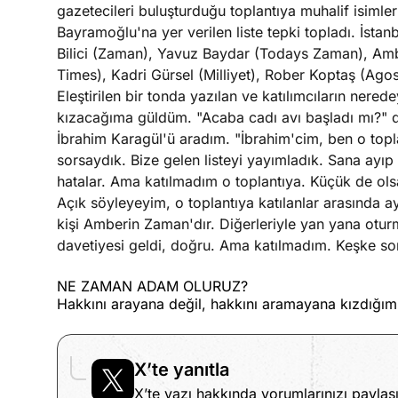
gazetecileri buluşturduğu toplantıya muhalif isimler
Bayramoğlu'na yer verilen liste tepki topladı. İstan
Bilici (Zaman), Yavuz Baydar (Todays Zaman), Am
Times), Kadri Gürsel (Milliyet), Rober Koptaş (Agos)
Eleştirilen bir tonda yazılan ve katılımcıların nere
kızacağıma güldüm. "Acaba cadı avı başladı mı?" 
İbrahim Karagül'ü aradım. "İbrahim'cim, ben o topl
sorsaydık. Bize gelen listeyi yayımladık. Sana ayıp
hatalar. Ama katılmadım o toplantıya. Küçük de ols
Açık söyleyeyim, o toplantıya katılanlar arasında
kişi Amberin Zaman'dır. Diğerleriyle yan yana otur
davetiyesi geldi, doğru. Ama katılmadım. Keşke so
NE ZAMAN ADAM OLURUZ?
Hakkını arayana değil, hakkını aramayana kızdığı
X’te yanıtla
X’te yazı hakkında yorumlarınızı paylaşı