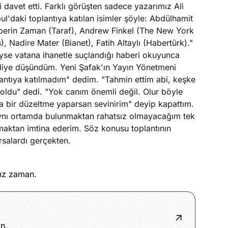
i davet etti. Farklı görüşten sadece yazarımız Ali
bul'daki toplantıya katılan isimler şöyle: Abdülhamit
berin Zaman (Taraf), Andrew Finkel (The New York
, Nadire Mater (Bianet), Fatih Altaylı (Habertürk)."
deyse vatana ihanetle suçlandığı haberi okuyunca
diye düşündüm. Yeni Şafak'ın Yayın Yönetmeni
antıya katılmadım" dedim. "Tahmin ettim abi, keşke
 oldu" dedi. "Yok canım önemli değil. Olur böyle
a bir düzeltme yaparsan sevinirim" deyip kapattım.
 aynı ortamda bulunmaktan rahatsız olmayacağım tek
maktan imtina ederim. Söz konusu toplantının
rsalardı gerçekten.
mız zaman.
n.