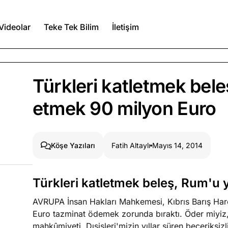
Videolar
Teke Tek Bilim
İletişim
Ağustos 6, 2026
Türkleri katletmek bel
itmez
etmek 90 milyon Euro
Ağustos 5, 2026
Fatih Altaylı
Mayıs 14, 2014
Köşe Yazıları
Ağustos 4, 2026
duğumu bilmek
Türkleri katletmek beleş, Rum'u
Köşe Yazıları
Spor Yazıları
AVRUPA İnsan Hakları Mahkemesi, Kıbrıs Barış Hare
Euro tazminat ödemek zorunda bıraktı. Öder miyiz
mahkûmiyeti, Dışişleri'mizin yıllar süren beceriks