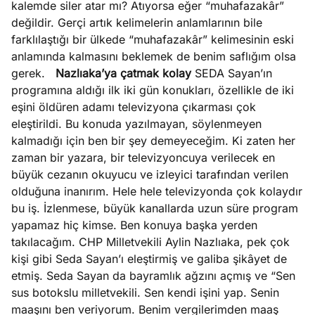
kalemde siler atar mı? Atıyorsa eğer “muhafazakâr”
değildir. Gerçi artık kelimelerin anlamlarının bile
farklılaştığı bir ülkede “muhafazakâr” kelimesinin eski
anlamında kalmasını beklemek de benim saflığım olsa
gerek.
Nazlıaka’ya çatmak kolay
SEDA Sayan’ın
programına aldığı ilk iki gün konukları, özellikle de iki
eşini öldüren adamı televizyona çıkarması çok
eleştirildi. Bu konuda yazılmayan, söylenmeyen
kalmadığı için ben bir şey demeyeceğim. Ki zaten her
zaman bir yazara, bir televizyoncuya verilecek en
büyük cezanın okuyucu ve izleyici tarafından verilen
olduğuna inanırım. Hele hele televizyonda çok kolaydır
bu iş. İzlenmese, büyük kanallarda uzun süre program
yapamaz hiç kimse. Ben konuya başka yerden
takılacağım. CHP Milletvekili Aylin Nazlıaka, pek çok
kişi gibi Seda Sayan’ı eleştirmiş ve galiba şikâyet de
etmiş. Seda Sayan da bayramlık ağzını açmış ve “Sen
sus botokslu milletvekili. Sen kendi işini yap. Senin
maaşını ben veriyorum. Benim vergilerimden maaş