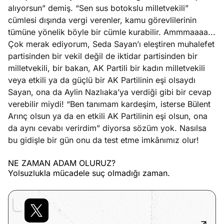
alıyorsun” demiş. “Sen sus botokslu milletvekili”
cümlesi dışında vergi verenler, kamu görevlilerinin
tümüne yönelik böyle bir cümle kurabilir. Ammmaaaa...
Çok merak ediyorum, Seda Sayan’ı eleştiren muhalefet
partisinden bir vekil değil de iktidar partisinden bir
milletvekili, bir bakan, AK Partili bir kadın milletvekili
veya etkili ya da güçlü bir AK Partilinin eşi olsaydı
Sayan, ona da Aylin Nazlıaka’ya verdiği gibi bir cevap
verebilir miydi! “Ben tanımam kardeşim, isterse Bülent
Arınç olsun ya da en etkili AK Partilinin eşi olsun, ona
da aynı cevabı verirdim” diyorsa sözüm yok. Nasılsa
bu gidişle bir gün onu da test etme imkânımız olur!
NE ZAMAN ADAM OLURUZ?
Yolsuzlukla mücadele suç olmadığı zaman.