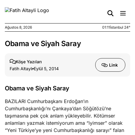
Ağustos 8, 2026
01:11
İstanbul 24°
Obama ve Siyah Saray
e
Ağustos
ları
7, 2026
yanın kirli
Köşe Yazıları
Link
cirinde
Fatih Altaylı
Eylül 5, 2014
a kimler
?
Obama ve Siyah Saray
e
Ağustos
BAZILARI Cumhurbaşkanı Erdoğan’ın
ları
6, 2026
Cumhurbaşkanlığı’nı Çankaya’dan Söğütözü’ne
le yasalar
taşımasına pek çok anlam yükleyebilir. Kötümser
eranduma
anlamları yazmak istemiyorum ama “iyimser” olarak
mez
“Yeni Türkiye’ye yeni Cumhurbaşkanlığı sarayı” falan