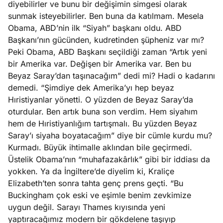
diyebilirler ve bunu bir değişimin simgesi olarak
e
Ağustos
sunmak isteyebilirler. Ben buna da katılmam. Mesela
ları
5, 2026
Obama, ABD’nin ilk “Siyah” başkanı oldu. ABD
nca stok
Başkanı’nın gücünden, kudretinden şüpheniz var mı?
Köşe
Spor
Otomob
sı caiz
Peki Obama, ABD Başkanı seçildiği zaman “Artık yeni
Yazıları
Yazıları
Yazıları
ir!
bir Amerika var. Değişen bir Amerika var. Ben bu
Beyaz Saray’dan taşınacağım” dedi mi? Hadi o kadarını
demedi. “Şimdiye dek Amerika’yı hep beyaz
Hıristiyanlar yönetti. O yüzden de Beyaz Saray’da
oturdular. Ben artık buna son verdim. Hem siyahım
hem de Hıristiyanlığım tartışmalı. Bu yüzden Beyaz
Saray’ı siyaha boyatacağım” diye bir cümle kurdu mu?
Kurmadı. Büyük ihtimalle aklından bile geçirmedi.
Üstelik Obama’nın “muhafazakârlık” gibi bir iddiası da
yokken. Ya da İngiltere’de diyelim ki, Kraliçe
Elizabeth’ten sonra tahta genç prens geçti. “Bu
Buckingham çok eski ve eşimle benim zevkimize
uygun değil. Sarayı Thames kıyısında yeni
yaptıracağımız modern bir gökdelene taşıyıp