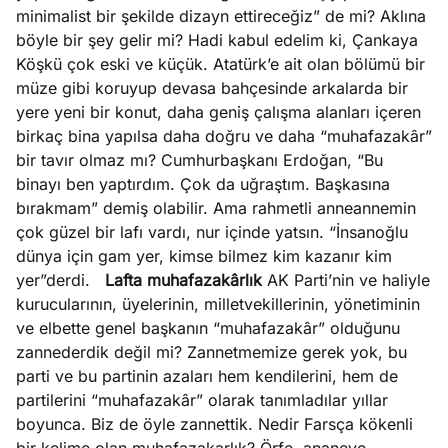
minimalist bir şekilde dizayn ettireceğiz” de mi? Aklına
böyle bir şey gelir mi? Hadi kabul edelim ki, Çankaya
Köşkü çok eski ve küçük. Atatürk’e ait olan bölümü bir
müze gibi koruyup devasa bahçesinde arkalarda bir
yere yeni bir konut, daha geniş çalışma alanları içeren
birkaç bina yapılsa daha doğru ve daha “muhafazakâr”
bir tavır olmaz mı? Cumhurbaşkanı Erdoğan, “Bu
binayı ben yaptırdım. Çok da uğraştım. Başkasına
bırakmam” demiş olabilir. Ama rahmetli anneannemin
çok güzel bir lafı vardı, nur içinde yatsın. “İnsanoğlu
dünya için gam yer, kimse bilmez kim kazanır kim
yer”derdi.
Lafta muhafazakârlık
AK Parti’nin ve haliyle
kurucularının, üyelerinin, milletvekillerinin, yönetiminin
ve elbette genel başkanın “muhafazakâr” olduğunu
zannederdik değil mi? Zannetmemize gerek yok, bu
parti ve bu partinin azaları hem kendilerini, hem de
partilerini “muhafazakâr” olarak tanımladılar yıllar
boyunca. Biz de öyle zannettik. Nedir Farsça kökenli