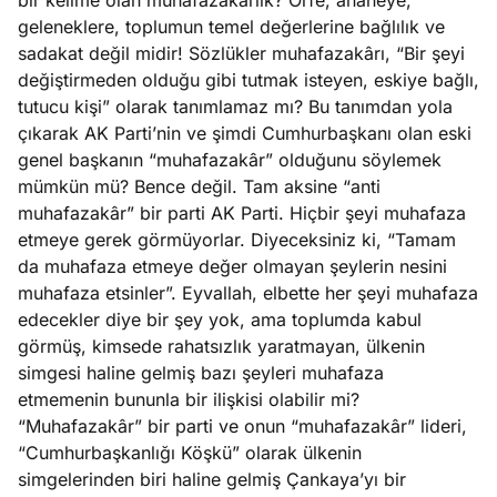
bir kelime olan muhafazakarlık? Örfe, ananeye,
geleneklere, toplumun temel değerlerine bağlılık ve
sadakat değil midir! Sözlükler muhafazakârı, “Bir şeyi
değiştirmeden olduğu gibi tutmak isteyen, eskiye bağlı,
tutucu kişi” olarak tanımlamaz mı? Bu tanımdan yola
çıkarak AK Parti’nin ve şimdi Cumhurbaşkanı olan eski
genel başkanın “muhafazakâr” olduğunu söylemek
mümkün mü? Bence değil. Tam aksine “anti
muhafazakâr” bir parti AK Parti. Hiçbir şeyi muhafaza
etmeye gerek görmüyorlar. Diyeceksiniz ki, “Tamam
da muhafaza etmeye değer olmayan şeylerin nesini
muhafaza etsinler”. Eyvallah, elbette her şeyi muhafaza
edecekler diye bir şey yok, ama toplumda kabul
görmüş, kimsede rahatsızlık yaratmayan, ülkenin
simgesi haline gelmiş bazı şeyleri muhafaza
etmemenin bununla bir ilişkisi olabilir mi?
“Muhafazakâr” bir parti ve onun “muhafazakâr” lideri,
“Cumhurbaşkanlığı Köşkü” olarak ülkenin
simgelerinden biri haline gelmiş Çankaya’yı bir