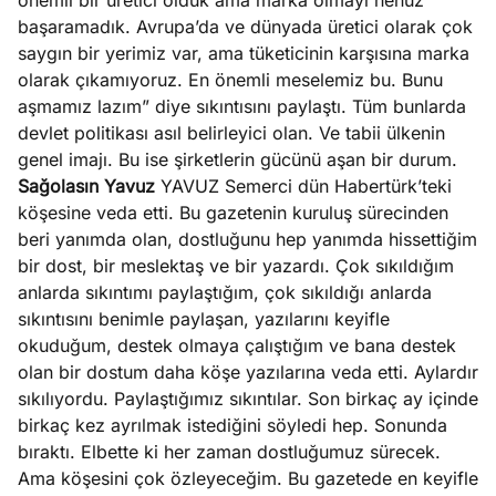
önemli bir üretici olduk ama marka olmayı henüz
başaramadık. Avrupa’da ve dünyada üretici olarak çok
saygın bir yerimiz var, ama tüketicinin karşısına marka
olarak çıkamıyoruz. En önemli meselemiz bu. Bunu
aşmamız lazım” diye sıkıntısını paylaştı. Tüm bunlarda
devlet politikası asıl belirleyici olan. Ve tabii ülkenin
genel imajı. Bu ise şirketlerin gücünü aşan bir durum.
Sağolasın Yavuz
YAVUZ Semerci dün Habertürk’teki
köşesine veda etti. Bu gazetenin kuruluş sürecinden
beri yanımda olan, dostluğunu hep yanımda hissettiğim
bir dost, bir meslektaş ve bir yazardı. Çok sıkıldığım
anlarda sıkıntımı paylaştığım, çok sıkıldığı anlarda
sıkıntısını benimle paylaşan, yazılarını keyifle
okuduğum, destek olmaya çalıştığım ve bana destek
olan bir dostum daha köşe yazılarına veda etti. Aylardır
sıkılıyordu. Paylaştığımız sıkıntılar. Son birkaç ay içinde
birkaç kez ayrılmak istediğini söyledi hep. Sonunda
bıraktı. Elbette ki her zaman dostluğumuz sürecek.
Ama köşesini çok özleyeceğim. Bu gazetede en keyifle