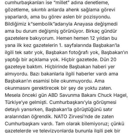
cumhurbaşkanları ise “millet” adına denetleme,
ları
4, 2026
gözetleme, sıkıntılı anlarda ahenk sağlama görevi
kiye’den
yaparlardı, ama bu görev aslen bir pozisyondu.
e umutlu
Bildiğimiz k“sembolik”adarıyla Anayasa değişmedi
duğumu
ama bu durum değişmiş görünüyor. Birkaç gündür
Köşe
Spor
Otomob
mek ister
gazetelere bakıyorum. Hemen hemen 12 yıldan bu
Yazıları
Yazıları
Yazıları
iniz?
yana ilk kez gazetelerin 1. sayfalarında Başbakan’la
ilgili tek satır yok, Başbakan fotoğrafı yok, Başbakan’ın
yaptığı bir açıklama yok. Hiçbir gazetede. Dün 20
gazeteye baktım. Hiçbirinde Başbakan haberi yer
almıyordu. Bazı bakanlarla ilgili haberler vardı ama
Başbakan’ın esamisi bile okunmuyordu. Ama
okunmasını gerektirecek bir şey de yoktu zaten.
Mesela önceki gün ABD Savunma Bakanı Chuck Hagel,
Türkiye’ye gelmişti. Cumhurbaşkanı’yla görüşmesi
detaylı yansırken, Başbakan’la görüştüğünü satır
aralarından öğrendik. NATO Zirvesi’nde de zaten
Cumhurbaşkanı vardı. Tam olarak bilemiyoruz; çünkü
gazetelerde ve televizyonlarda bununla ilgili pek bir