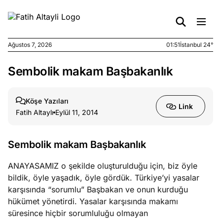
Ağustos 7, 2026
01:51
İstanbul 24°
Sembolik makam Başbakanlık
e
Ağustos
ları
6, 2026
le yasalar
Köşe Yazıları
Link
eranduma
Fatih Altaylı
Eylül 11, 2014
mez
Sembolik makam Başbakanlık
e
Ağustos
ları
5, 2026
ANAYASAMIZ o şekilde oluşturulduğu için, biz öyle
nca stok
bildik, öyle yaşadık, öyle gördük. Türkiye’yi yasalar
sı caiz
karşısında “sorumlu” Başbakan ve onun kurduğu
ir!
hükümet yönetirdi. Yasalar karşısında makamı
süresince hiçbir sorumluluğu olmayan
e
Ağustos