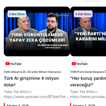
2 Gün Önce
3 Gün Önce
YouTube
YouTube
Fatih Altaylı & Dr. İbrahim Ethem Hamamcı
YENİ Parti Genel Başkanı 
Altaylı
Türk AI girişimine 4 milyon
"Her kuruş yardı
dolar!
vereceğiz!"
Teke Tek Bilim ▷
Teke Tek Bilim ▷
https://www.youtube.com/@TekeTekBil
https://www.youtube
im 00:00 Giriş 01:51 İbrahim Ethem
im 00:00 Giriş 01:58 Butlan kararı 05:58
Ağustos 4, 2026
Ağustos 3, 2026