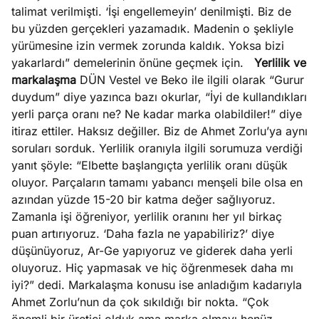
talimat verilmişti. ‘İşi engellemeyin’ denilmişti. Biz de
bu yüzden gerçekleri yazamadık. Madenin o şekliyle
yürümesine izin vermek zorunda kaldık. Yoksa bizi
yakarlardı” demelerinin önüne geçmek için.
Yerlilik ve
markalaşma
DÜN Vestel ve Beko ile ilgili olarak “Gurur
duydum” diye yazınca bazı okurlar, “İyi de kullandıkları
yerli parça oranı ne? Ne kadar marka olabildiler!” diye
itiraz ettiler. Haksız değiller. Biz de Ahmet Zorlu’ya aynı
soruları sorduk. Yerlilik oranıyla ilgili sorumuza verdiği
yanıt şöyle: “Elbette başlangıçta yerlilik oranı düşük
oluyor. Parçaların tamamı yabancı menşeli bile olsa en
azından yüzde 15-20 bir katma değer sağlıyoruz.
Zamanla işi öğreniyor, yerlilik oranını her yıl birkaç
puan artırıyoruz. ‘Daha fazla ne yapabiliriz?’ diye
düşünüyoruz, Ar-Ge yapıyoruz ve giderek daha yerli
oluyoruz. Hiç yapmasak ve hiç öğrenmesek daha mı
iyi?” dedi. Markalaşma konusu ise anladığım kadarıyla
Ahmet Zorlu’nun da çok sıkıldığı bir nokta. “Çok