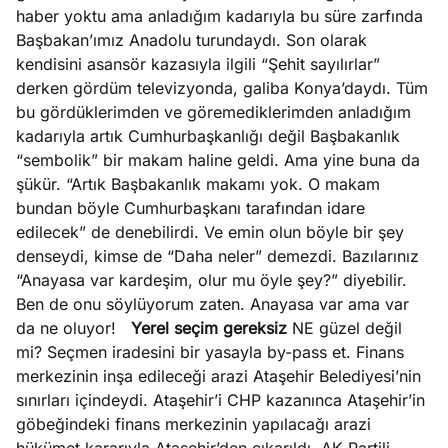
haber yoktu ama anladığım kadarıyla bu süre zarfında
Başbakan’ımız Anadolu turundaydı. Son olarak
kendisini asansör kazasıyla ilgili “Şehit sayılırlar”
derken gördüm televizyonda, galiba Konya’daydı. Tüm
bu gördüklerimden ve göremediklerimden anladığım
kadarıyla artık Cumhurbaşkanlığı değil Başbakanlık
“sembolik” bir makam haline geldi. Ama yine buna da
şükür. “Artık Başbakanlık makamı yok. O makam
bundan böyle Cumhurbaşkanı tarafından idare
edilecek” de denebilirdi. Ve emin olun böyle bir şey
denseydi, kimse de “Daha neler” demezdi. Bazılarınız
“Anayasa var kardeşim, olur mu öyle şey?” diyebilir.
Ben de onu söylüyorum zaten. Anayasa var ama var
da ne oluyor!
Yerel seçim gereksiz
NE güzel değil
mi? Seçmen iradesini bir yasayla by-pass et. Finans
merkezinin inşa edileceği arazi Ataşehir Belediyesi’nin
sınırları içindeydi. Ataşehir’i CHP kazanınca Ataşehir’in
göbeğindeki finans merkezinin yapılacağı arazi