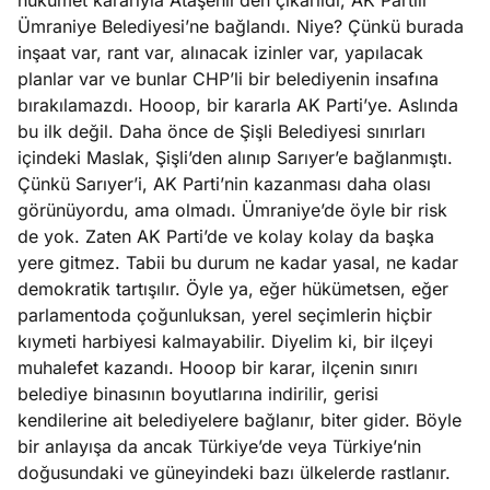
hükümet kararıyla Ataşehir’den çıkarıldı, AK Partili
Ümraniye Belediyesi’ne bağlandı. Niye? Çünkü burada
inşaat var, rant var, alınacak izinler var, yapılacak
planlar var ve bunlar CHP’li bir belediyenin insafına
bırakılamazdı. Hooop, bir kararla AK Parti’ye. Aslında
bu ilk değil. Daha önce de Şişli Belediyesi sınırları
içindeki Maslak, Şişli’den alınıp Sarıyer’e bağlanmıştı.
Çünkü Sarıyer’i, AK Parti’nin kazanması daha olası
görünüyordu, ama olmadı. Ümraniye’de öyle bir risk
de yok. Zaten AK Parti’de ve kolay kolay da başka
yere gitmez. Tabii bu durum ne kadar yasal, ne kadar
demokratik tartışılır. Öyle ya, eğer hükümetsen, eğer
parlamentoda çoğunluksan, yerel seçimlerin hiçbir
kıymeti harbiyesi kalmayabilir. Diyelim ki, bir ilçeyi
muhalefet kazandı. Hooop bir karar, ilçenin sınırı
belediye binasının boyutlarına indirilir, gerisi
kendilerine ait belediyelere bağlanır, biter gider. Böyle
bir anlayışa da ancak Türkiye’de veya Türkiye’nin
doğusundaki ve güneyindeki bazı ülkelerde rastlanır.