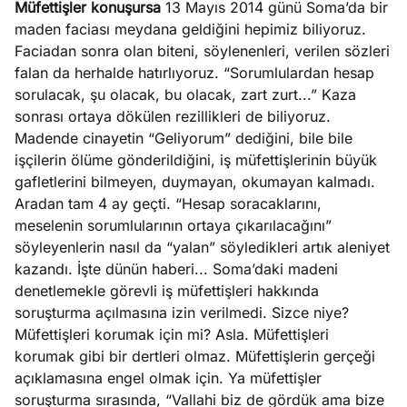
Müfettişler konuşursa
13 Mayıs 2014 günü Soma’da bir
maden faciası meydana geldiğini hepimiz biliyoruz.
Faciadan sonra olan biteni, söylenenleri, verilen sözleri
falan da herhalde hatırlıyoruz. “Sorumlulardan hesap
sorulacak, şu olacak, bu olacak, zart zurt...” Kaza
sonrası ortaya dökülen rezillikleri de biliyoruz.
Madende cinayetin “Geliyorum” dediğini, bile bile
işçilerin ölüme gönderildiğini, iş müfettişlerinin büyük
gafletlerini bilmeyen, duymayan, okumayan kalmadı.
Aradan tam 4 ay geçti. “Hesap soracaklarını,
meselenin sorumlularının ortaya çıkarılacağını”
söyleyenlerin nasıl da “yalan” söyledikleri artık aleniyet
kazandı. İşte dünün haberi... Soma’daki madeni
denetlemekle görevli iş müfettişleri hakkında
soruşturma açılmasına izin verilmedi. Sizce niye?
Müfettişleri korumak için mi? Asla. Müfettişleri
korumak gibi bir dertleri olmaz. Müfettişlerin gerçeği
açıklamasına engel olmak için. Ya müfettişler
soruşturma sırasında, “Vallahi biz de gördük ama bize