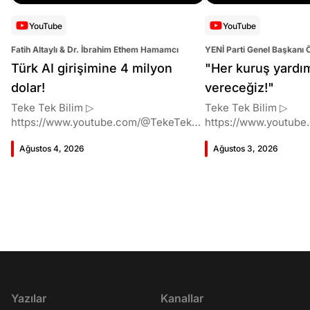
YouTube
YouTube
Fatih Altaylı & Dr. İbrahim Ethem Hamamcı
YENİ Parti Genel Başkanı 
Altaylı
Türk AI girişimine 4 milyon
"Her kuruş yardı
dolar!
vereceğiz!"
Teke Tek Bilim ▷
Teke Tek Bilim ▷
https://www.youtube.com/@TekeTekBil
https://www.youtube
im 00:00 Giriş 01:51 İbrahim Ethem
im 00:00 Giriş 01:58 Butlan kararı 05:58
Ağustos 4, 2026
Ağustos 3, 2026
Hamamcı kimdir ve akademik
Butlan kararı kimin m
çalışmaları neler? 10:54 Kendi
Kılıçdaroğlu bu günler
şirketlerini kurma süreçleri 11:37 ETH
vermiş miydi? 17:16 H
Zurich'de bu araştırma fikri ile nasıl
destek bekliyor muy
karşılandı ve neden bu araştırmayı
CHP'den ayrılma kara
tercih etti? 12:39 Yapay zekayı
Parti'ye geçişlerin d
kullanarak tıpta ne geliştirmeyi
garantisi var mı? 48:
amaçlıyorlar? 16:33 Yapmaya çalıştıkları
kalacak mı? 50:13 CH
gelişim için ne kadar sürede
yakın isimler kaldı mı
tamamlanmasını öngörüyorlar? 17:08
kararından eminken 
Kendisine gelen iş tekliflerini neden
ayrıldı? 56:53 İttifak 
Yazılar
Kanallar