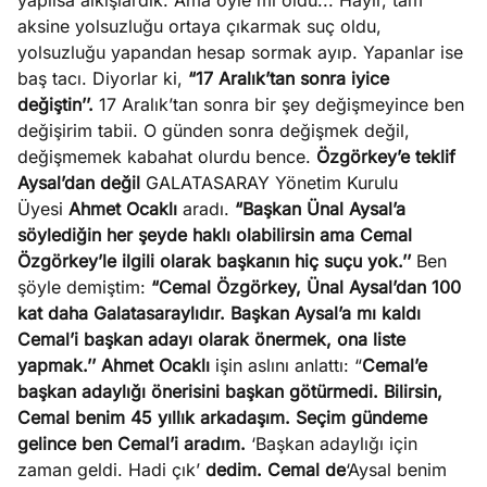
yapılsa alkışlardık. Ama öyle mi oldu... Hayır, tam
aksine yolsuzluğu ortaya çıkarmak suç oldu,
yolsuzluğu yapandan hesap sormak ayıp. Yapanlar ise
baş tacı. Diyorlar ki,
“17 Aralık’tan sonra iyice
değiştin’’.
17 Aralık’tan sonra bir şey değişmeyince ben
değişirim tabii. O günden sonra değişmek değil,
değişmemek kabahat olurdu bence.
Özgörkey’e teklif
Aysal’dan değil
GALATASARAY Yönetim Kurulu
Üyesi
Ahmet Ocaklı
aradı.
“Başkan Ünal Aysal’a
söylediğin her şeyde haklı olabilirsin ama Cemal
Özgörkey’le ilgili olarak başkanın hiç suçu yok.’’
Ben
şöyle demiştim:
“Cemal Özgörkey, Ünal Aysal’dan 100
kat daha Galatasaraylıdır. Başkan Aysal’a mı kaldı
Cemal’i başkan adayı olarak önermek, ona liste
yapmak.’’
Ahmet Ocaklı
işin aslını anlattı: “
Cemal’e
başkan adaylığı önerisini başkan götürmedi. Bilirsin,
Cemal benim 45 yıllık arkadaşım. Seçim gündeme
gelince ben Cemal’i aradım.
‘Başkan adaylığı için
zaman geldi. Hadi çık’
dedim.
Cemal de
‘Aysal benim