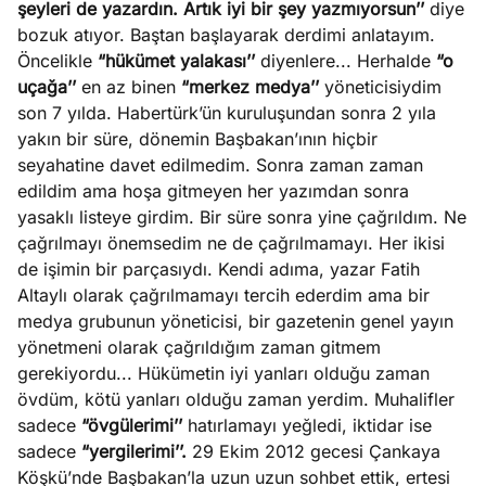
şeyleri de yazardın. Artık iyi bir şey yazmıyorsun’’
diye
e
Ağustos
bozuk atıyor. Baştan başlayarak derdimi anlatayım.
ları
5, 2026
Öncelikle
“hükümet yalakası’’
diyenlere... Herhalde
“o
nca stok
uçağa’’
en az binen
“merkez medya’’
yöneticisiydim
Köşe
Spor
Otomob
sı caiz
son 7 yılda. Habertürk’ün kuruluşundan sonra 2 yıla
Yazıları
Yazıları
Yazıları
ir!
yakın bir süre, dönemin Başbakan’ının hiçbir
seyahatine davet edilmedim. Sonra zaman zaman
edildim ama hoşa gitmeyen her yazımdan sonra
yasaklı listeye girdim. Bir süre sonra yine çağrıldım. Ne
çağrılmayı önemsedim ne de çağrılmamayı. Her ikisi
de işimin bir parçasıydı. Kendi adıma, yazar Fatih
Altaylı olarak çağrılmamayı tercih ederdim ama bir
medya grubunun yöneticisi, bir gazetenin genel yayın
yönetmeni olarak çağrıldığım zaman gitmem
gerekiyordu... Hükümetin iyi yanları olduğu zaman
övdüm, kötü yanları olduğu zaman yerdim. Muhalifler
sadece
“övgülerimi’’
hatırlamayı yeğledi, iktidar ise
sadece
“yergilerimi’’.
29 Ekim 2012 gecesi Çankaya
Köşkü’nde Başbakan’la uzun uzun sohbet ettik, ertesi