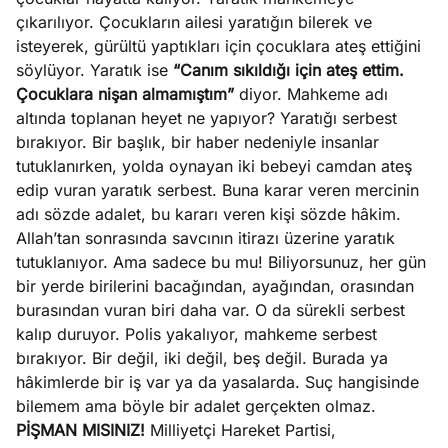
çıkarılıyor. Çocukların ailesi yaratığın bilerek ve
isteyerek, gürültü yaptıkları için çocuklara ateş ettiğini
söylüyor. Yaratık ise
“Canım sıkıldığı için ateş ettim.
Çocuklara nişan almamıştım”
diyor. Mahkeme adı
altında toplanan heyet ne yapıyor? Yaratığı serbest
bırakıyor. Bir başlık, bir haber nedeniyle insanlar
tutuklanırken, yolda oynayan iki bebeyi camdan ateş
edip vuran yaratık serbest. Buna karar veren mercinin
adı sözde adalet, bu kararı veren kişi sözde hâkim.
Allah’tan sonrasında savcının itirazı üzerine yaratık
tutuklanıyor. Ama sadece bu mu! Biliyorsunuz, her gün
bir yerde birilerini bacağından, ayağından, orasından
burasından vuran biri daha var. O da sürekli serbest
kalıp duruyor. Polis yakalıyor, mahkeme serbest
bırakıyor. Bir değil, iki değil, beş değil. Burada ya
hâkimlerde bir iş var ya da yasalarda. Suç hangisinde
bilemem ama böyle bir adalet gerçekten olmaz.
PİŞMAN MISINIZ!
Milliyetçi Hareket Partisi,