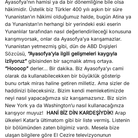
Ayasofya’nın hamisi ya da bir dönemliğine bile olsa
hâkimidir. Üstelik biz Türkler 400 yılı aşkın bir süre
Yunanistan’ın hâkimi olduğumuz halde, bugün Atina ya
da Yunanistan’ın herhangi bir yerindeki eski eserin
Yunanlılar tarafından nasıl değerlendirileceği konusuna
karışmıyorsak, onlar da Ayasofya’ya karışamazlar.
Yunanistan yetmezmiş gibi, dün de ABD Dışişleri
Sözcüsü,
“Ayasofya’yla ilgili gelişmeleri kaygıyla
izliyoruz”
gibisinden bir saçmalık atmış ortaya.
“Hoooop”
derler... Bir dakika. Biz Ayasofya’yı cami
olarak da kullanabilecekken bir büyüklük gösterip
bunu ortak miras haline getiren milletiz. Ama sizler de
haddinizi bileceksiniz. Bizim kendi memleketimizde
neyi nasıl yapacağımıza siz karışamazsınız. Biz sizin
New York ya da Washington’u nasıl kullanacağınıza
karışıyor muyuz!
HANİ BİZ DİN KARDEŞİYDİK!
Arap
ülkeleri Katar’a ültimatom gibi bir liste vermiş. Listenin
bir bölümünden zaten bilgimiz vardı. Mesela bize
ulaşan bilgilere göre El Cezire televizyonunun