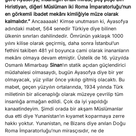
ları
4, 2026
Hıristiyan, diğeri Müslüman iki Roma İmparatorluğu’nun
kiye’den
en görkemli ibadet mekânı kimliğiyle müze olarak
e umutlu
kalmalıdır.”
Ancaaaaak! Kimse unutmasın ki, Ayasofya
duğumu
adındaki mabet, 564 senedir Türkiye diye bilinen
Köşe
Spor
Otomob
mek ister
ülkenin sınırları dahilindedir. Ömrünün yaklaşık 1000
Yazıları
Yazıları
Yazıları
iniz?
yılını kilise olarak geçirmiş, daha sonra İstanbul’un
fethini takiben 481 yıl boyunca cami olarak inananların
mekânı olmaya devam etmiştir. Üstelik de 16. yüzyılda
Osmanlı Mimarbaşı
Sinan
’ın statik açıdan güçlendirici
müdahalesi olmasaydı, bugün Ayasofya diye bir yer
olmayacak, yüz yıllar önce yıkılıp gitmiş olacaktı. Bu
mabet, geçen yüzyılın ortalarında, 1934 yılında Türk
milletinin bir alicenaplığı olarak müzeye çevrilip tüm
insanlığa armağan edildi. Çok da iyi yapıldığı
kanaatindeyim. Şimdi orada bir akşam Müslümanlar
dua etti diye Yunanistan’ın kıyamet koparmaya zerre
hakkı yoktur. Yunanistan, ne Bizans diye anılan Doğu
Roma İmparatorluğu’nun mirasçısıdır, ne de