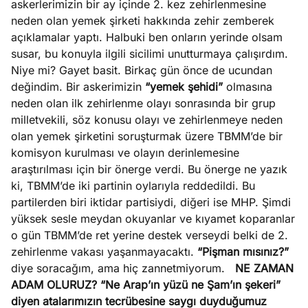
askerlerimizin bir ay içinde 2. kez zehirlenmesine
neden olan yemek şirketi hakkında zehir zemberek
açıklamalar yaptı. Halbuki ben onların yerinde olsam
susar, bu konuyla ilgili sicilimi unutturmaya çalışırdım.
Niye mi? Gayet basit. Birkaç gün önce de ucundan
değindim. Bir askerimizin
“yemek şehidi”
olmasına
neden olan ilk zehirlenme olayı sonrasında bir grup
milletvekili, söz konusu olayı ve zehirlenmeye neden
olan yemek şirketini soruşturmak üzere TBMM’de bir
komisyon kurulması ve olayın derinlemesine
araştırılması için bir önerge verdi. Bu önerge ne yazık
ki, TBMM’de iki partinin oylarıyla reddedildi. Bu
partilerden biri iktidar partisiydi, diğeri ise MHP. Şimdi
yüksek sesle meydan okuyanlar ve kıyamet koparanlar
o gün TBMM’de ret yerine destek verseydi belki de 2.
zehirlenme vakası yaşanmayacaktı.
“Pişman mısınız?”
diye soracağım, ama hiç zannetmiyorum.
NE ZAMAN
ADAM OLURUZ?
“Ne Arap’ın yüzü ne Şam’ın şekeri”
diyen atalarımızın tecrübesine saygı duyduğumuz