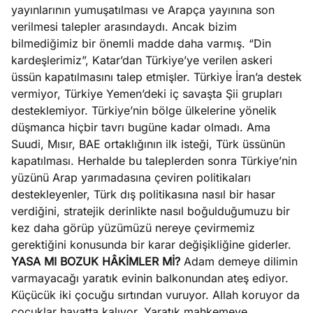
yayınlarının yumuşatılması ve Arapça yayınına son
verilmesi talepler arasındaydı. Ancak bizim
bilmediğimiz bir önemli madde daha varmış. “Din
kardeşlerimiz”, Katar’dan Türkiye’ye verilen askeri
üssün kapatılmasını talep etmişler. Türkiye İran’a destek
vermiyor, Türkiye Yemen’deki iç savaşta Şii grupları
desteklemiyor. Türkiye’nin bölge ülkelerine yönelik
düşmanca hiçbir tavrı bugüne kadar olmadı. Ama
Suudi, Mısır, BAE ortaklığının ilk isteği, Türk üssünün
kapatılması. Herhalde bu taleplerden sonra Türkiye’nin
yüzünü Arap yarımadasına çeviren politikaları
destekleyenler, Türk dış politikasına nasıl bir hasar
verdiğini, stratejik derinlikte nasıl boğulduğumuzu bir
kez daha görüp yüzümüzü nereye çevirmemiz
gerektiğini konusunda bir karar değişikliğine giderler.
YASA MI BOZUK HÂKİMLER Mİ?
Adam demeye dilimin
varmayacağı yaratık evinin balkonundan ateş ediyor.
Küçücük iki çocuğu sırtından vuruyor. Allah koruyor da
çocuklar hayatta kalıyor. Yaratık mahkemeye