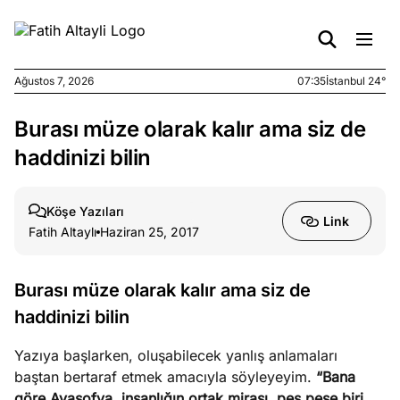
Ağustos 7, 2026
07:35
İstanbul 24°
Burası müze olarak kalır ama siz de
e
Ağustos
ları
6, 2026
haddinizi bilin
le yasalar
eranduma
Köşe Yazıları
mez
Link
Fatih Altaylı
Haziran 25, 2017
e
Ağustos
ları
5, 2026
Burası müze olarak kalır ama siz de
nca stok
haddinizi bilin
sı caiz
ir!
Yazıya başlarken, oluşabilecek yanlış anlamaları
baştan bertaraf etmek amacıyla söyleyeyim.
“Bana
e
Ağustos
göre Ayasofya, insanlığın ortak mirası, peş peşe biri