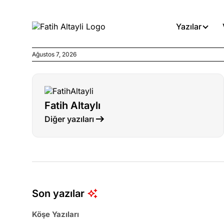
Yazılar
Ağustos 7, 2026
Köşe Yazıları
Böyle yasalar referanduma g
Fatih Altaylı
Köşe Yazıları
Diğer yazıları
İnanca stok arası caiz midir!
Köşe Yazıları
Türkiye’den niye umutlu ol
ister misiniz?
Son yazılar
Köşe Yazıları