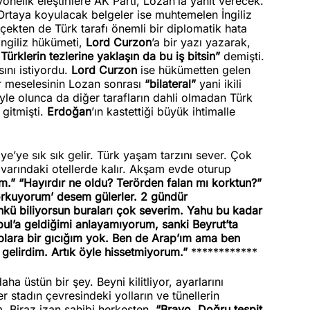
nelik eleştirilere AK Parti, Lozan’la yanıt verecek.
Ortaya koyulacak belgeler ise muhtemelen İngiliz
çekten de Türk tarafı önemli bir diplomatik hata
İngiliz hükümeti,
Lord Curzon
’a bir yazı yazarak,
rklerin tezlerine yaklaşın da bu iş bitsin”
demişti.
ını istiyordu.
Lord Curzon
ise hükümetten gelen
ar meselesinin Lozan sonrası
“bilateral”
yani ikili
yle olunca da diğer tarafların dahli olmadan Türk
 gitmişti.
Erdoğan
’ın kastettiği büyük ihtimalle
’ye sık sık gelir. Türk yaşam tarzını sever. Çok
ivarındaki otellerde kalır. Akşam evde oturup
m.”
“Hayırdır ne oldu? Terörden falan mı korktun?”
orkuyorum’ desem gülerler. 2 gündür
nkü biliyorsun buraları çok severim. Yahu bu kadar
ul’a geldiğimi anlayamıyorum, sanki Beyrut’ta
plara bir gıcığım yok. Ben de Arap’ım ama ben
in gelirdim. Artık öyle hissetmiyorum.”
************
a üstün bir şey. Beyni kilitliyor, ayarlarını
 stadın çevresindeki yolların ve tünellerin
m. Biraz izan sahibi herkesten,
“Bravo. Doğru tespit.