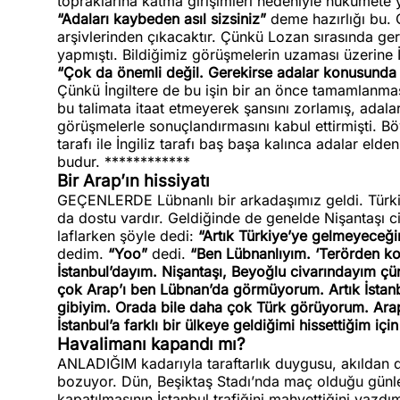
topraklarına katma girişimleri nedeniyle hükümete yö
“Adaları kaybeden asıl sizsiniz”
deme hazırlığı bu. 
arşivlerinden çıkacaktır. Çünkü Lozan sırasında ger
yapmıştı. Bildiğimiz görüşmelerin uzaması üzerine 
“Çok da önemli değil. Gerekirse adalar konusunda Tü
Çünkü İngiltere de bu işin bir an önce tamamlanmas
bu talimata itaat etmeyerek şansını zorlamış, adal
görüşmelerle sonuçlandırmasını kabul ettirmişti. Bö
tarafı ile İngiliz tarafı baş başa kalınca adalar elden
budur. ************
Bir Arap’ın hissiyatı
GEÇENLERDE Lübnanlı bir arkadaşımız geldi. Türkiye
da dostu vardır. Geldiğinde de genelde Nişantaşı c
laflarken şöyle dedi:
“Artık Türkiye’ye gelmeyeceği
dedim.
“Yoo”
dedi.
“Ben Lübnanlıyım. ‘Terörden k
İstanbul’dayım. Nişantaşı, Beyoğlu civarındayım çü
çok Arap’ı ben Lübnan’da görmüyorum. Artık İstanb
gibiyim. Orada bile daha çok Türk görüyorum. Ara
İstanbul’a farklı bir ülkeye geldiğimi hissettiğim iç
Havalimanı kapandı mı?
ANLADIĞIM kadarıyla taraftarlık duygusu, akıldan dah
bozuyor. Dün, Beşiktaş Stadı’nda maç olduğu günler
kapatılmasının İstanbul trafiğini mahvettiğini yazdı