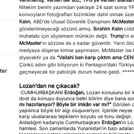
verilmemiş. Verilen tek söz, YPG’ye verilen silahlar
Nitekim benim yazımdan yaklaşık 24 saat sonra Y
konvoyların fotoğrafları bizimkiler dahil olmak üze
Kalın
, ABD’de Ulusal Güvenlik Danışmanı
McMaste
gönderilmeyeceği sözünü almış.
İbrahim Kalın
cidd
muhatabı için söylemem mümkün değil.
Trump
’ın 
McMaster
’ın sözüne de o kadar güvenilir. Yarın öb
medyaya düşerse kimse şaşırmasın. McMaster ise
diyecektir ya da
“Vallahi ben karşı çıktım ama CENT
Çünkü adım gibi biliyorum ki Pentagon’daki Türkiye
ter
geçmeyecek bir patolojik durum haline geldi. ****
Lozan’dan ne çıkacak?
CUMHURBAŞKANI
Erdoğan,
Lozan konusunu bir k
dost da konuyu duyunca belki bilirim diye bana so
mı hazırlanıyor? Böyle bir imkân var mı?”
Görülen o
yapılınca böyle bir algı oluşuveriyor. İçeride neyse
karşı uluslararası tepkilerin boyutu ve tonu değiş
Anladığım kadarıyla Cumhurbaşkanı
Erdoğan
’ın Lo
hamlesi. Son zamanlarda Yunanistan’ın bazı adalara