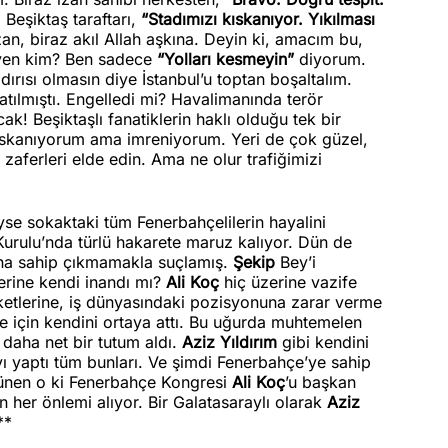
 Beşiktaş taraftarı,
“Stadımızı kıskanıyor. Yıkılması
an, biraz akıl Allah aşkına. Deyin ki, amacım bu,
en kim? Ben sadece
“Yolları kesmeyin”
diyorum.
dırısı olmasın diye İstanbul’u toptan boşaltalım.
patılmıştı. Engelledi mi? Havalimanında terör
ak! Beşiktaşlı fanatiklerin haklı olduğu tek bir
 kıskanıyorum ama imreniyorum. Yeri de çok güzel,
zaferleri elde edin. Ama ne olur trafiğimizi
 sokaktaki tüm Fenerbahçelilerin hayalini
urulu’nda türlü hakarete maruz kalıyor. Dün de
ına sahip çıkmamakla suçlamış.
Şekip
Bey’i
erine kendi inandı mı?
Ali Koç
hiç üzerine vazife
etlerine, iş dünyasındaki pozisyonuna zarar verme
 için kendini ortaya attı. Bu uğurda muhtemelen
e daha net bir tutum aldı.
Aziz Yıldırım
gibi kendini
ı yaptı tüm bunları. Ve şimdi Fenerbahçe’ye sahip
ünen o ki Fenerbahçe Kongresi
Ali Koç
’u başkan
 her önlemi alıyor. Bir Galatasaraylı olarak
Aziz
**