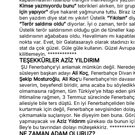
Kimse yazmıyordu bunu”
tebrikleri alırken, bir grup
için yapıyor”
diye hakaret yağmuruna tuttu. Biraz iz
ben yazdım diye stat mı yıkılır! Üstelik
“Yıkılsın”
diy
“Terör saldırısı oldu”
diyorlar. İyi o zaman, terör sal
Üstelik terör saldırısının olduğu gün de tüneller ka
saldırısının ağababası oldu. Havalimanı mı kapatılac
nokta var. Evet, bir Galatasaraylı olarak stadınızı
stat da çok güzel. Güle güle kullanın. Güzel Avrupa 
kilitlemeyin. ************
TEŞEKKÜRLER AZİZ YILDIRIM
ŞU Fenerbahçe’yi anlamak mümkün değil. Neredeyse
süsleyen başkan adayı
Ali Koç
, Fenerbahçe Divan K
Şekip Mosturoğlu
,
Ali Koç
’u Fenerbahçe’nin davas
severim, beyefendi biridir, ama acaba bu söyledikl
olmamasına rağmen, tüm Türkiye’ye hitap eden şirk
ihtimaline rağmen, 3 Temmuz sürecinde Fenerbahçe
ailesiyle bile ters düştü. En iyi Fenerbahçeliden bil
kurtarmak için değil, Fenerbahçe sevgisinden dolay
çıkmamakla suçlanıyor. Ne diyeyim ben buna. Gör
yapmayacak ve
Aziz Yıldırım
şürekası da bunun için
Bey’e bu tavrından dolayı müteşekkiriz. **********
NE ZAMAN ADAM OLURUZ?