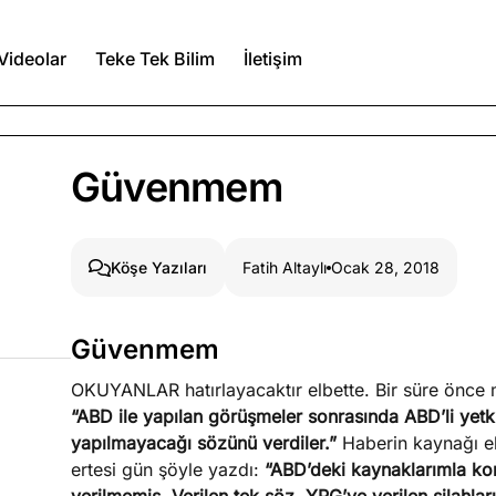
Videolar
Teke Tek Bilim
İletişim
Ağustos 6, 2026
Güvenmem
itmez
Ağustos 5, 2026
Fatih Altaylı
Ocak 28, 2018
Köşe Yazıları
Ağustos 4, 2026
Güvenmem
duğumu bilmek
OKUYANLAR hatırlayacaktır elbette. Bir süre önce
Köşe Yazıları
Spor Yazıları
“ABD ile yapılan görüşmeler sonrasında ABD’li yetki
yapılmayacağı sözünü verdiler.”
Haberin kaynağı elb
ertesi gün şöyle yazdı:
“ABD’deki kaynaklarımla kon