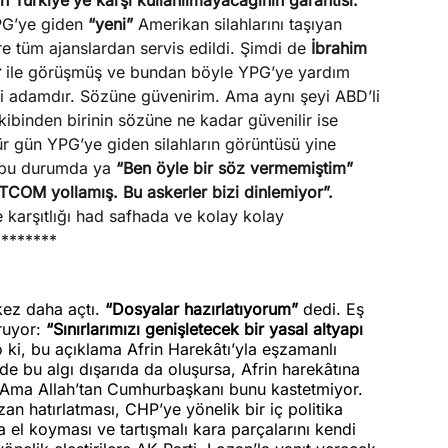
ın Türkiye’ye karşı kullanılmayacağının garantisi.”
PG’ye giden
“yeni”
Amerikan silahlarını taşıyan
re tüm ajanslardan servis edildi. Şimdi de
İbrahim
r
ile görüşmüş ve bundan böyle YPG’ye yardım
i adamdır. Sözüne güvenirim. Ama aynı şeyi ABD’li
ekibinden birinin sözüne ne kadar güvenilir ise
ür gün YPG’ye giden silahların görüntüsü yine
 bu durumda ya
“Ben öyle bir söz vermemiştim”
COM yollamış. Bu askerler bizi dinlemiyor”.
 karşıtlığı had safhada ve kolay kolay
********
ez daha açtı.
“Dosyalar hazırlatıyorum”
dedi. Eş
ruyor:
“Sınırlarımızı genişletecek bir yasal altyapı
 ki, bu açıklama Afrin Harekâtı’yla eşzamanlı
 de bu algı dışarıda da oluşursa, Afrin harekâtına
ir. Ama Allah’tan Cumhurbaşkanı bunu kastetmiyor.
zan hatırlatması, CHP’ye yönelik bir iç politika
 el koyması ve tartışmalı kara parçalarını kendi