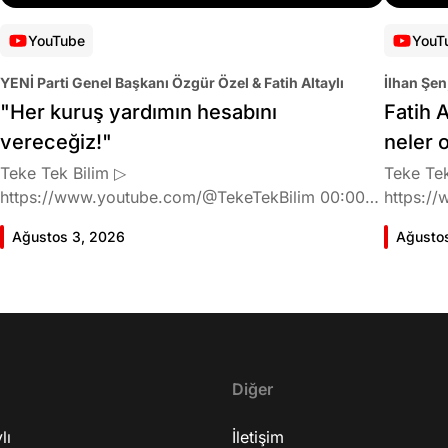
YouTube
YouT
YENİ Parti Genel Başkanı Özgür Özel & Fatih Altaylı
İlhan Şen
"Her kuruş yardımın hesabını
Fatih A
vereceğiz!"
neler 
Teke Tek Bilim ▷
Teke Tek
https://www.youtube.com/@TekeTekBilim 00:00
https://
Giriş 01:58 Butlan kararı 05:58 Butlan kararı kimin
Giriş 02
Ağustos 3, 2026
Ağusto
meselesi? 11:32 Kılıçdaroğlu bu günlerin sinyalini
geldiğin
vermiş miydi? 17:16 Halktan böyle bir destek
büründü
bekliyor muydu? 25:40 CHP'den ayrılma kararı
Doğan'nı
30:09 AK Parti'ye geçişlerin duracağının garantisi
neler ka
var mı? 48:12 Cemil Tugay kalacak mı? 50:13
sonra Fa
CHP'de Özgür Özel'e yakın isimler kaldı mı? 52:50
Oyuncula
Yargıtay kararından eminken neden partiden
Diğer
mi? 22:2
ayrıldı? 56:53 İttifak arayışı olacak mı? 1:01:43
ailesi va
lı
Seçim güvenliğini nasıl sağlayacak? 1:06:25 Ekrem
İletişim
etkiliyo