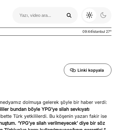
09:44
İstanbul 27°
Linki kopyala
 medyamız dolmuşa gelerek şöyle bir haber verdi:
Otomobil Yazıları
liler bundan böyle YPG’ye silah sevkıyatı
ette Türk yetkililerdi. Bu köşenin yazarı fakir ise
uştum. ‘YPG’ye silah verilmeyecek’ diye bir söz