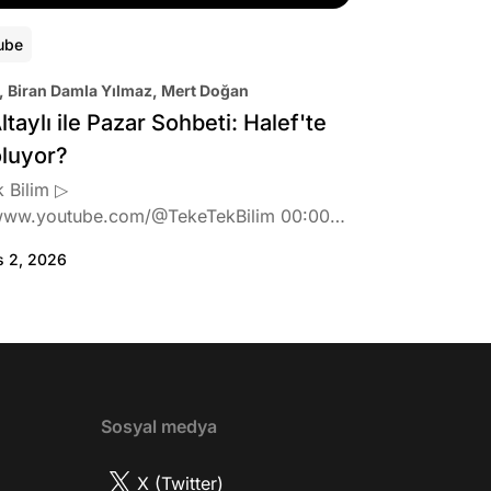
ube
, Biran Damla Yılmaz, Mert Doğan
ltaylı ile Pazar Sohbeti: Halef'te
oluyor?
 Bilim ▷
www.youtube.com/@TekeTekBilim 00:00
:46 Biran Damla Yılmaz dizi teklifi
s 2, 2026
de neler hissetti? 05:41 Oynadığı role nasıl
? 08:06 Mert Doğan nereli? 09:21 Mert
 rolü ve şivesi 11:21 Oynadığı karaktere
ttı? 17:52 İlhan Şen, ayakkabı eleştirisinden
tih Altaylı'ya gıcık oldu mu? 19:15
r Urfa'yı sevdi mi? 20:40 Urfa'yı gezdiler
2 Biran Damla Yılmaz nereli, nasıl bir
Sosyal medya
r? 26:57 Şehirdışı diziler özel hayatlarını
r mu? 30:18 Mert Doğan'ın oyunculuk
X (Twitter)