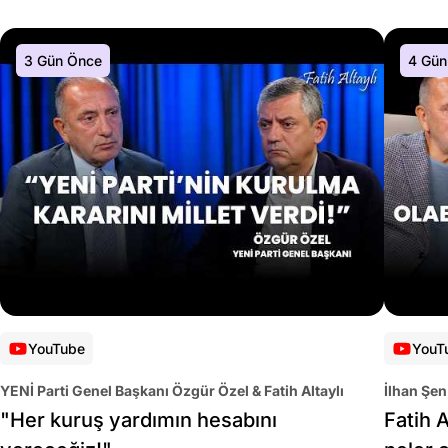
3 Gün Önce
4 Gün
YouTube
YouT
YENİ Parti Genel Başkanı Özgür Özel & Fatih Altaylı
İlhan Şen
"Her kuruş yardımın hesabını
Fatih A