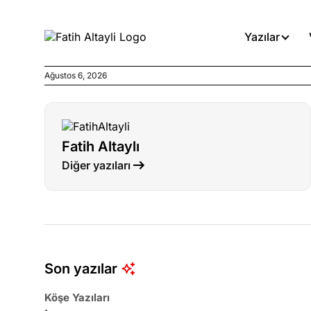
Yazılar
Ağustos 6, 2026
Köşe Yazıları
İnanca stok arası caiz midir!
Fatih Altaylı
Köşe Yazıları
Diğer yazıları
Türkiye’den niye umutlu ol
ister misiniz?
Köşe Yazıları
Olmaması gereken yerde ola
denirdi!
Son yazılar
Köşe Yazıları