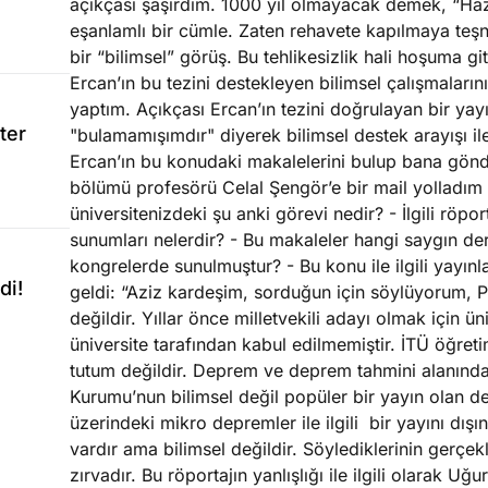
açıkçası şaşırdım. 1000 yıl olmayacak demek, “Haz
eşanlamlı bir cümle. Zaten rehavete kapılmaya teşn
bir “bilimsel” görüş. Bu tehlikesizlik hali hoşuma g
Ercan’ın bu tezini destekleyen bilimsel çalışmaların
yaptım. Açıkçası Ercan’ın tezini doğrulayan bir y
ter
"bulamamışımdır" diyerek bilimsel destek arayışı il
Ercan’ın bu konudaki makalelerini bulup bana gönde
bölümü profesörü Celal Şengör’e bir mail yolladım 
üniversitenizdeki şu anki görevi nedir? - İlgili röp
sunumları nelerdir? - Bu makaleler hangi saygın der
kongrelerde sunulmuştur? - Bu konu ile ilgili yayınl
di!
geldi: “Aziz kardeşim, sorduğun için söylüyorum, P
değildir. Yıllar önce milletvekili adayı olmak için ü
üniversite tarafından kabul edilmemiştir. İTÜ öğreti
tutum değildir. Deprem ve deprem tahmini alanındaki 
Kurumu’nun bilimsel değil popüler bir yayın olan d
üzerindeki mikro depremler ile ilgili bir yayını dışı
vardır ama bilimsel değildir. Söylediklerinin gerçek
zırvadır. Bu röportajın yanlışlığı ile ilgili olarak U