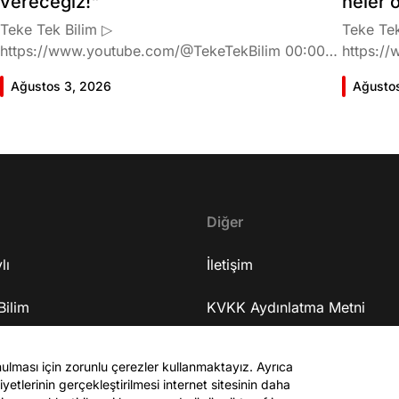
vereceğiz!"
neler 
Teke Tek Bilim ▷
Teke Tek
https://www.youtube.com/@TekeTekBilim 00:00
https://
Giriş 01:58 Butlan kararı 05:58 Butlan kararı kimin
Giriş 02
Ağustos 3, 2026
Ağusto
meselesi? 11:32 Kılıçdaroğlu bu günlerin sinyalini
geldiğin
vermiş miydi? 17:16 Halktan böyle bir destek
büründü
bekliyor muydu? 25:40 CHP'den ayrılma kararı
Doğan'nı
30:09 AK Parti'ye geçişlerin duracağının garantisi
neler ka
var mı? 48:12 Cemil Tugay kalacak mı? 50:13
sonra Fa
CHP'de Özgür Özel'e yakın isimler kaldı mı? 52:50
Oyuncula
Yargıtay kararından eminken neden partiden
Diğer
mi? 22:2
ayrıldı? 56:53 İttifak arayışı olacak mı? 1:01:43
ailesi va
lı
Seçim güvenliğini nasıl sağlayacak? 1:06:25 Ekrem
İletişim
etkiliyo
İmamoğlu merkezli bir parti kuruldu? 1:10:03
eğitimi 
Bilim
Özgür Özel'in fezlekeleri ve dokunulmazlığın
KVKK Aydınlatma Metni
serüveni
kalkma ihtimali 1:14:38 Anket sonuçlarına nasıl
mühendis
Sanat
bakıyor? 1:18:30 Terörsüz Türkiye süreci 1:25:48
Site Kuralları
mu? 37:2
nulması için zorunlu çerezler kullanmaktayız. Ayrıca
ASELSAN'ın özelleştirilmesi 1:26:59 Medyadaki
38:55 Ur
yetlerinin gerçekleştirilmesi internet sitesinin daha
gör
operasyonlar 1:34:19 Bağışların sürmesi için
Yaşadığı