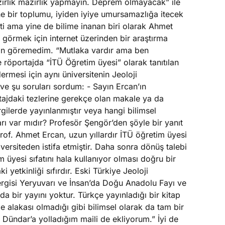
ırlık mazırlık yapmayın. Deprem olmayacak” ile
e bir toplumu, iyiden iyiye umursamazlığa itecek
itti ama yine de bilime inanan biri olarak Ahmet
ı görmek için internet üzerinden bir araştırma
ayın göremedim. “Mutlaka vardır ama ben
e röportajda “İTÜ Öğretim üyesi” olarak tanıtılan
rmesi için aynı üniversitenin Jeoloji
ve şu soruları sordum: - Sayın Ercan’ın
ortajdaki tezlerine gerekçe olan makale ya da
gilerde yayınlanmıştır veya hangi bilimsel
arı var mıdır? Profesör Şengör’den şöyle bir yanıt
rof. Ahmet Ercan, uzun yıllardır İTÜ öğretim üyesi
niversiteden istifa etmiştir. Daha sonra dönüş talebi
m üyesi sıfatını hala kullanıyor olması doğru bir
yetkinliği sıfırdır. Eski Türkiye Jeoloji
ergisi Yeryuvarı ve İnsan’da Doğu Anadolu Fayı ve
nda bir yayını yoktur. Türkçe yayınladığı bir kitap
le alakası olmadığı gibi bilimsel olarak da tam bir
ğur Dündar’a yolladığım maili de ekliyorum.” İyi de