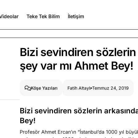
Videolar
Teke Tek Bilim
İletişim
Ağustos 5, 2026
Bizi sevindiren sözlerin
şey var mı Ahmet Bey!
Ağustos 4, 2026
duğumu bilmek
Fatih Altaylı
Temmuz 24, 2019
Köşe Yazıları
Ağustos 3, 2026
n şeye ne
Bizi sevindiren sözlerin arkasınd
Köşe Yazıları
Spor Yazıları
Bey!
Profesör Ahmet Ercan’ın “İstanbul’da 1000 yıl büy