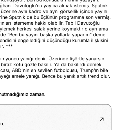
Oğhan, Davutoğlu’nu yayına almak istemiş. Sputnik
erine aynı kadro ve aynı görsellik içinde yayını
rine Sputnik de bu üçlünün programına son vermiş.
ınları istememe hakkı olabilir. Tabii Davutoğlu
öylemek herkesi salak yerine koymaktır o ayrı ama
in de “Ben bu yayını başka yollarla yaparım” deme
ndisini engellediğini düşündüğü kurumla ilişkisini
ır.
***
amyoncu yanığı denir. Üzerinde tişörtle yanarsın.
a biraz kötü gözle bakılır. Ya da bakılırdı demek
ası, ABD'nin en sevilen futbolcusu, Trump’ın bile
yağı amele yanığı. Bence bu yanık artık trend olur.
unutmadığımız zaman.
n.