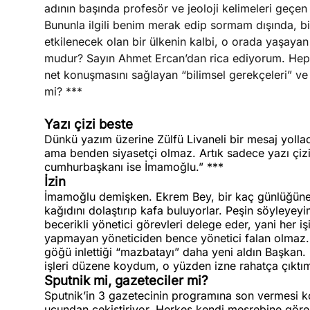
adının başında profesör ve jeoloji kelimeleri geçen
Bununla ilgili benim merak edip sormam dışında, bi
etkilenecek olan bir ülkenin kalbi, o orada yaşayan
mudur? Sayın Ahmet Ercan’dan rica ediyorum. Hepimi
net konuşmasını sağlayan “bilimsel gerekçeleri” ve b
mi? ***
Yazı çizi beste
Dünkü yazım üzerine Zülfü Livaneli bir mesaj yolla
ama benden siyasetçi olmaz. Artık sadece yazı çiz
cumhurbaşkanı ise İmamoğlu.”
***
İzin
İmamoğlu demişken. Ekrem Bey, bir kaç günlüğüne izn
kağıdını dolaştırıp kafa buluyorlar. Peşin söyleyey
becerikli yönetici görevleri delege eder, yani her işi
yapmayan yöneticiden bence yönetici falan olmaz. A
göğü inlettiği “mazbatayı” daha yeni aldın Başkan.
işleri düzene koydum, o yüzden izne rahatça çıktım
Sputnik mi, gazeteciler mi?
Sputnik’in 3 gazetecinin programına son vermesi kon
ucundan çekiştiriyor. Herkes kendi meşrebine göre