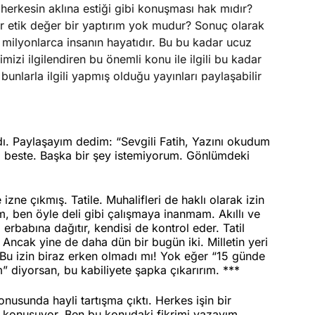
 herkesin aklına estiği gibi konuşması hak mıdır?
r etik değer bir yaptırım yok mudur? Sonuç olarak
 milyonlarca insanın hayatıdır. Bu bu kadar ucuz
zi ilgilendiren bu önemli konu ile ilgili bu kadar
unlarla ilgili yapmış olduğu yayınları paylaşabilir
dı. Paylaşayım dedim: “Sevgili Fatih, Yazını okudum
i beste. Başka bir şey istemiyorum. Gönlümdeki
e çıkmış. Tatile. Muhalifleri de haklı olarak izin
im, ben öyle deli gibi çalışmaya inanmam. Akıllı ve
 erbabına dağıtır, kendisi de kontrol eder. Tatil
ncak yine de daha dün bir bugün iki. Milletin yeri
 Bu izin biraz erken olmadı mı! Yok eğer “15 günde
” diyorsan, bu kabiliyete şapka çıkarırım.
***
usunda hayli tartışma çıktı. Herkes işin bir
 konuşuyor. Ben bu konudaki fikrimi yazayım.