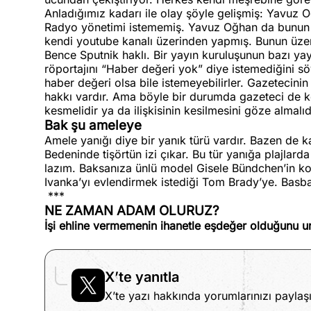
Anladığımız kadarı ile olay şöyle gelişmiş: Yavuz 
Radyo yönetimi istememiş. Yavuz Oğhan da bunun üz
kendi youtube kanalı üzerinden yapmış. Bunun üze
Bence Sputnik haklı. Bir yayın kuruluşunun bazı yay
röportajını “Haber değeri yok” diye istemediğini s
haber değeri olsa bile istemeyebilirler. Gazetecin
hakkı vardır. Ama böyle bir durumda gazeteci de ke
kesmelidir ya da ilişkisinin kesilmesini
göze almalıd
Bak şu ameleye
Amele yanığı diye bir yanık türü vardır. Bazen de k
Bedeninde tişörtün izi çıkar. Bu tür yanığa plajlard
lazım. Baksanıza ünlü model Gisele Bündchen’in koc
Ivanka’yı evlendirmek istediği Tom Brady’ye. Basba
***
NE ZAMAN ADAM OLURUZ?
İşi ehline vermemenin ihanetle eşdeğer olduğunu 
X’te yanıtla
X’te yazı hakkında yorumlarınızı paylaşı