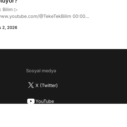
oluyor?
 Bilim ▷
www.youtube.com/@TekeTekBilim 00:00
:46 Biran Damla Yılmaz dizi teklifi
s 2, 2026
de neler hissetti? 05:41 Oynadığı role nasıl
? 08:06 Mert Doğan nereli? 09:21 Mert
 rolü ve şivesi 11:21 Oynadığı karaktere
ttı? 17:52 İlhan Şen, ayakkabı eleştirisinden
tih Altaylı'ya gıcık oldu mu? 19:15
r Urfa'yı sevdi mi? 20:40 Urfa'yı gezdiler
2 Biran Damla Yılmaz nereli, nasıl bir
Sosyal medya
r? 26:57 Şehirdışı diziler özel hayatlarını
r mu? 30:18 Mert Doğan'ın oyunculuk
X (Twitter)
nasıl? 33:52 İlhan Şen'in oyunculuk
 nasıl başladı? 35:47 Aziz Yıldırım
YouTube
 olduğu için mühendisliği seçtiği doğru
2 Best Model yarışmasına neden katıldı?
Instagram
fa'da nasıl fit kalmayı başarıyor? 41:28
 ilin dışında çalışmak İlhan Şen'in özel