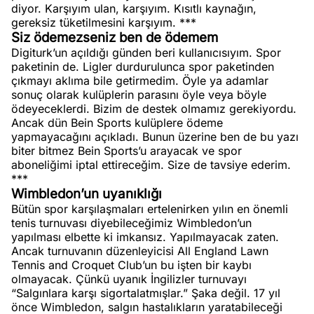
diyor. Karşıyım ulan, karşıyım. Kısıtlı kaynağın,
gereksiz tüketilmesini karşıyım. ***
Siz ödemezseniz ben de ödemem
Digiturk’un açıldığı günden beri kullanıcısıyım. Spor
paketinin de. Ligler durdurulunca spor paketinden
çıkmayı aklıma bile getirmedim. Öyle ya adamlar
sonuç olarak kulüplerin parasını öyle veya böyle
ödeyeceklerdi. Bizim de destek olmamız gerekiyordu.
Ancak dün Bein Sports kulüplere ödeme
yapmayacağını açıkladı. Bunun üzerine ben de bu yazı
biter bitmez Bein Sports’u arayacak ve spor
aboneliğimi iptal ettireceğim. Size de tavsiye ederim.
***
Wimbledon’un uyanıklığı
Bütün spor karşılaşmaları ertelenirken yılın en önemli
tenis turnuvası diyebileceğimiz Wimbledon’un
yapılması elbette ki imkansız. Yapılmayacak zaten.
Ancak turnuvanın düzenleyicisi All England Lawn
Tennis and Croquet Club’un bu işten bir kaybı
olmayacak. Çünkü uyanık İngilizler turnuvayı
“Salgınlara karşı sigortalatmışlar.” Şaka değil. 17 yıl
önce Wimbledon, salgın hastalıkların yaratabileceği