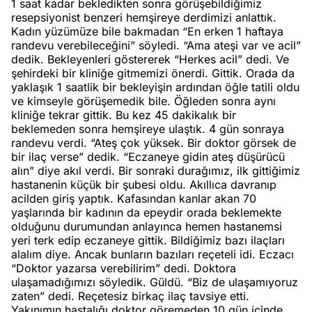
1 saat kadar bekledikten sonra görüşebildiğimiz
resepsiyonist benzeri hemşireye derdimizi anlattık.
Kadın yüzümüze bile bakmadan “En erken 1 haftaya
randevu verebileceğini” söyledi. “Ama ateşi var ve acil”
dedik. Bekleyenleri göstererek “Herkes acil” dedi. Ve
şehirdeki bir kliniğe gitmemizi önerdi. Gittik. Orada da
yaklaşık 1 saatlik bir bekleyişin ardından öğle tatili oldu
ve kimseyle görüşemedik bile. Öğleden sonra aynı
kliniğe tekrar gittik. Bu kez 45 dakikalık bir
beklemeden sonra hemşireye ulaştık. 4 gün sonraya
randevu verdi. “Ateş çok yüksek. Bir doktor görsek de
bir ilaç verse” dedik. “Eczaneye gidin ateş düşürücü
alın” diye akıl verdi. Bir sonraki durağımız, ilk gittiğimiz
hastanenin küçük bir şubesi oldu. Akıllıca davranıp
acilden giriş yaptık. Kafasından kanlar akan 70
yaşlarında bir kadının da epeydir orada beklemekte
olduğunu durumundan anlayınca hemen hastanemsi
yeri terk edip eczaneye gittik. Bildiğimiz bazı ilaçları
alalım diye. Ancak bunların bazıları reçeteli idi. Eczacı
“Doktor yazarsa verebilirim” dedi. Doktora
ulaşamadığımızı söyledik. Güldü. “Biz de ulaşamıyoruz
zaten” dedi. Reçetesiz birkaç ilaç tavsiye etti.
Yakınımın hastalığı doktor göremeden 10 gün içinde