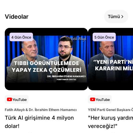
Videolar
Tümü
4 Gün Önce
5 Gün Önce
YouTube
YouTube
Fatih Altaylı & Dr. İbrahim Ethem Hamamcı
YENİ Parti Genel Başkanı 
Altaylı
Türk AI girişimine 4 milyon
"Her kuruş yardı
dolar!
vereceğiz!"