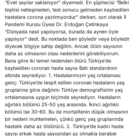
“Evet sayılar saklanıyor” diyemedi. En şüphecisi “Belki
e
Ağustos
teşhisi netleşmeden, test sonucu gelmeden kaybedilen
ları
5, 2026
hastalara corona yazılmıyordur” derken, son olarak İl
nca stok
Pandemi Kurulu Üyesi Dr. Erdoğan Çetinkaya
Köşe
Spor
Otomob
sı caiz
“Dünyada nasıl yapılıyorsa, burada da aynen öyle
Yazıları
Yazıları
Yazıları
ir!
yapılıyor” dedi. Bu noktada ben şöyledir veya böyledir
diyecek bilgiye sahip değilim. Ancak ölüm sayısının
daha az olmasının olası nedenlerini görebiliyorum.
Bana göre iki temel nedenden ötürü Türkiye’de
kaybedilen coronalı hasta sayısı Batı standardının
altında seyrediyor. 1. Hastalarımızın yaş ortalaması
genç: Türkiye’de tespit edilen coronalı hastaların yaş
gruplarına göre dağılımı Türkiye demografisinin yaş
ortalamasına uygun biçimde seyrediyor. Hastaların
ağırlıklı bölümü 25-50 yaş arasında. İkinci ağırlıklı
bölümü ise 30-60. Bu da mortalitenin düşük olmasının
bir nedeni muhtemelen, çünkü genç yaş gruplarında
hastalık daha az öldürücü. 2. Türkiye’de kadın hasta
sayısı erkek hasta sayısından az olmakla beraber