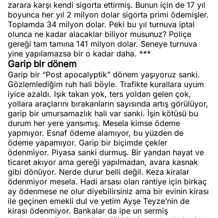
zarara karşı kendi sigorta ettirmiş. Bunun için de 17 yıl
boyunca her yıl 2 milyon dolar sigorta primi ödemişler.
Toplamda 34 milyon dolar. Peki bu yıl turnuva iptal
olunca ne kadar alacaklar biliyor musunuz? Poliçe
gereği tam tamına 141 milyon dolar. Seneye turnuva
yine yapılamazsa bir o kadar daha. ***
Garip bir dönem
Garip bir “Post apocalyptik” dönem yaşıyoruz sanki.
Gözlemlediğim ruh hali böyle. Trafikte kurallara uyum
iyice azaldı. Işık takan yok, ters yoldan gelen çok,
yollara araçlarını bırakanların sayısında artış görülüyor,
garip bir umursamazlık hali var sanki. İşin kötüsü bu
durum her yere yansımış. Mesela kimse ödeme
yapmıyor. Esnaf ödeme alamıyor, bu yüzden de
ödeme yapamıyor. Garip bir biçimde çekler
ödenmiyor. Piyasa sanki durmuş. Bir yandan hayat ve
ticaret akıyor ama gereği yapılmadan, avara kasnak
gibi dönüyor. Nerde durur belli değil. Keza kiralar
ödenmiyor mesela. Hadi arsası olan rantiye için birkaç
ay ödenmese ne olur diyebilirsiniz ama bir evinin kirası
ile geçinen emekli dul ve yetim Ayşe Teyze’nin de
kirası ödenmiyor. Bankalar da ipe un sermiş