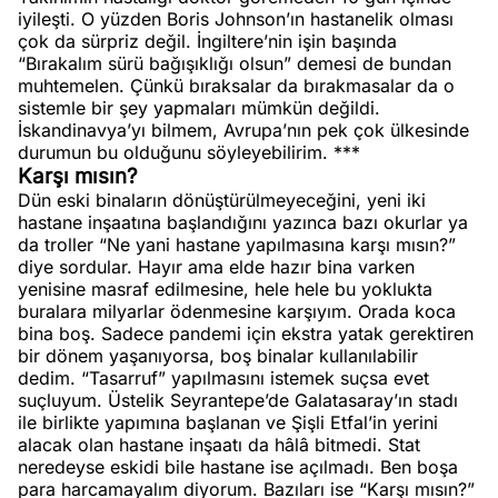
iyileşti. O yüzden Boris Johnson’ın hastanelik olması
çok da sürpriz değil. İngiltere’nin işin başında
“Bırakalım sürü bağışıklığı olsun” demesi de bundan
muhtemelen. Çünkü bıraksalar da bırakmasalar da o
sistemle bir şey yapmaları mümkün değildi.
İskandinavya’yı bilmem, Avrupa’nın pek çok ülkesinde
durumun bu olduğunu söyleyebilirim. ***
Karşı mısın?
Dün eski binaların dönüştürülmeyeceğini, yeni iki
hastane inşaatına başlandığını yazınca bazı okurlar ya
da troller “Ne yani hastane yapılmasına karşı mısın?”
diye sordular. Hayır ama elde hazır bina varken
yenisine masraf edilmesine, hele hele bu yoklukta
buralara milyarlar ödenmesine karşıyım. Orada koca
bina boş. Sadece pandemi için ekstra yatak gerektiren
bir dönem yaşanıyorsa, boş binalar kullanılabilir
dedim. “Tasarruf” yapılmasını istemek suçsa evet
suçluyum. Üstelik Seyrantepe’de Galatasaray’ın stadı
ile birlikte yapımına başlanan ve Şişli Etfal’in yerini
alacak olan hastane inşaatı da hâlâ bitmedi. Stat
neredeyse eskidi bile hastane ise açılmadı. Ben boşa
para harcamayalım diyorum. Bazıları ise “Karşı mısın?”