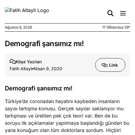
Ağustos 8, 2026
17:18
İstanbul 29°
Demografi şansımız mı!
e
Ağustos
ları
7, 2026
yanın kirli
Köşe Yazıları
Link
cirinde
Fatih Altaylı
Nisan 9, 2020
a kimler
?
Demografi şansımız mı!
e
Ağustos
Türkiye’de coronadan hayatını kaybeden insanların
ları
6, 2026
sayısı tartışma konusu. Gerçek sayılar saklanıyor mu
le yasalar
tartışması ve üretilen pek çok teori var. Ben de bu
eranduma
soruyu ilk açıklamalar yapılmaya başlandığı günden bu
mez
yana konuğum olan tüm doktorlara sordum. Hiçbiri