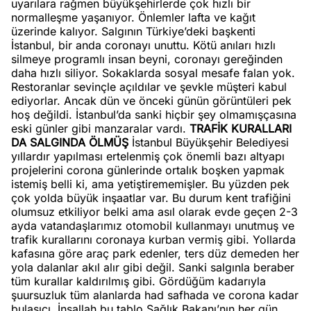
uyarılara rağmen büyükşehirlerde çok hızlı bir
normalleşme yaşanıyor. Önlemler lafta ve kağıt
üzerinde kalıyor. Salgının Türkiye’deki başkenti
İstanbul, bir anda coronayı unuttu. Kötü anıları hızlı
silmeye programlı insan beyni, coronayı gereğinden
daha hızlı siliyor. Sokaklarda sosyal mesafe falan yok.
Restoranlar sevinçle açıldılar ve şevkle müşteri kabul
ediyorlar. Ancak dün ve önceki günün görüntüleri pek
hoş değildi. İstanbul’da sanki hiçbir şey olmamışçasına
eski günler gibi manzaralar vardı.
TRAFİK KURALLARI
DA SALGINDA ÖLMÜŞ
İstanbul Büyükşehir Belediyesi
yıllardır yapılması ertelenmiş çok önemli bazı altyapı
projelerini corona günlerinde ortalık boşken yapmak
istemiş belli ki, ama yetiştirememişler. Bu yüzden pek
çok yolda büyük inşaatlar var. Bu durum kent trafiğini
olumsuz etkiliyor belki ama asıl olarak evde geçen 2-3
ayda vatandaşlarımız otomobil kullanmayı unutmuş ve
trafik kurallarını coronaya kurban vermiş gibi. Yollarda
kafasına göre araç park edenler, ters düz demeden her
yola dalanlar akıl alır gibi değil. Sanki salgınla beraber
tüm kurallar kaldırılmış gibi. Gördüğüm kadarıyla
şuursuzluk tüm alanlarda had safhada ve corona kadar
bulaşıcı. İnşallah bu tablo Sağlık Bakanı’nın her gün