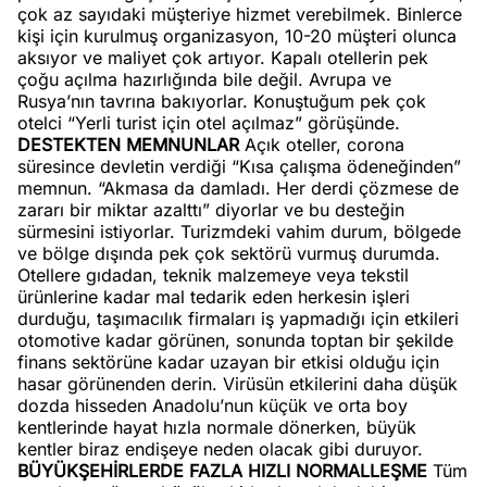
çok az sayıdaki müşteriye hizmet verebilmek. Binlerce
kişi için kurulmuş organizasyon, 10-20 müşteri olunca
aksıyor ve maliyet çok artıyor. Kapalı otellerin pek
çoğu açılma hazırlığında bile değil. Avrupa ve
Rusya’nın tavrına bakıyorlar. Konuştuğum pek çok
otelci “Yerli turist için otel açılmaz” görüşünde.
DESTEKTEN MEMNUNLAR
Açık oteller, corona
süresince devletin verdiği “Kısa çalışma ödeneğinden”
memnun. “Akmasa da damladı. Her derdi çözmese de
zararı bir miktar azalttı” diyorlar ve bu desteğin
sürmesini istiyorlar. Turizmdeki vahim durum, bölgede
ve bölge dışında pek çok sektörü vurmuş durumda.
Otellere gıdadan, teknik malzemeye veya tekstil
ürünlerine kadar mal tedarik eden herkesin işleri
durduğu, taşımacılık firmaları iş yapmadığı için etkileri
otomotive kadar görünen, sonunda toptan bir şekilde
finans sektörüne kadar uzayan bir etkisi olduğu için
hasar görünenden derin. Virüsün etkilerini daha düşük
dozda hisseden Anadolu’nun küçük ve orta boy
kentlerinde hayat hızla normale dönerken, büyük
kentler biraz endişeye neden olacak gibi duruyor.
BÜYÜKŞEHİRLERDE FAZLA HIZLI NORMALLEŞME
Tüm