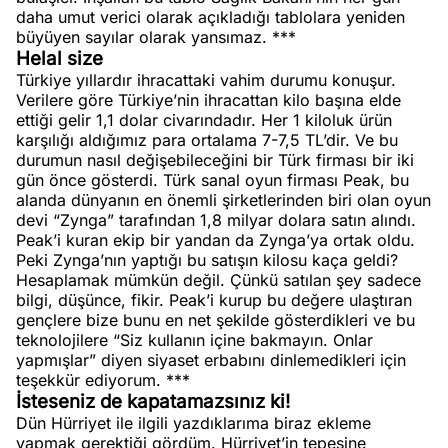
daha umut verici olarak açıkladığı tablolara yeniden
büyüyen sayılar olarak yansımaz. ***
Helal size
Türkiye yıllardır ihracattaki vahim durumu konuşur.
Verilere göre Türkiye’nin ihracattan kilo başına elde
ettiği gelir 1,1 dolar civarındadır. Her 1 kiloluk ürün
karşılığı aldığımız para ortalama 7-7,5 TL’dir. Ve bu
durumun nasıl değişebileceğini bir Türk firması bir iki
gün önce gösterdi. Türk sanal oyun firması Peak, bu
alanda dünyanın en önemli şirketlerinden biri olan oyun
devi “Zynga” tarafından 1,8 milyar dolara satın alındı.
Peak’i kuran ekip bir yandan da Zynga’ya ortak oldu.
Peki Zynga’nın yaptığı bu satışın kilosu kaça geldi?
Hesaplamak mümkün değil. Çünkü satılan şey sadece
bilgi, düşünce, fikir. Peak’i kurup bu değere ulaştıran
gençlere bize bunu en net şekilde gösterdikleri ve bu
teknolojilere “Siz kullanın içine bakmayın. Onlar
yapmışlar” diyen siyaset erbabını dinlemedikleri için
teşekkür ediyorum. ***
İsteseniz de kapatamazsınız ki!
Dün Hürriyet ile ilgili yazdıklarıma biraz ekleme
yapmak gerektiği gördüm. Hürriyet’in tepesine