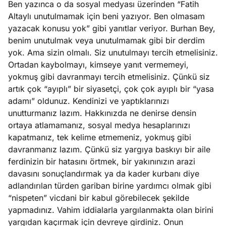
Ben yazınca o da sosyal medyası üzerinden “Fatih
?
Altaylı unutulmamak için beni yazıyor. Ben olmasam
yazacak konusu yok” gibi yanıtlar veriyor. Burhan Bey,
e
Ağustos
benim unutulmak veya unutulmamak gibi bir derdim
ları
6, 2026
yok. Ama sizin olmalı. Siz unutulmayı tercih etmelisiniz.
le yasalar
Ortadan kaybolmayı, kimseye yanıt vermemeyi,
Köşe
Spor
Otomob
eranduma
yokmuş gibi davranmayı tercih etmelisiniz. Çünkü siz
Yazıları
Yazıları
Yazıları
mez
artık çok “ayıplı” bir siyasetçi, çok çok ayıplı bir “yasa
adamı” oldunuz. Kendinizi ve yaptıklarınızı
unutturmanız lazım. Hakkınızda ne denirse densin
ortaya atlamamanız, sosyal medya hesaplarınızı
kapatmanız, tek kelime etmemeniz, yokmuş gibi
davranmanız lazım. Çünkü siz yargıya baskıyı bir aile
ferdinizin bir hatasını örtmek, bir yakınınızın arazi
davasını sonuçlandırmak ya da kader kurbanı diye
adlandırılan türden gariban birine yardımcı olmak gibi
“nispeten” vicdani bir kabul görebilecek şekilde
yapmadınız. Vahim iddialarla yargılanmakta olan birini
yargıdan kaçırmak için devreye girdiniz. Onun