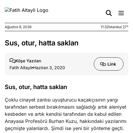
Ağustos 9, 2026
11:32
İstanbul 27°
Sus, otur, hatta saklan
e
Ağustos
ları
9, 2026
K’un
Köşe Yazıları
Link
katı
Fatih Altaylı
Haziran 3, 2020
ngü:
ekkilim
afçı değil
Sus, otur, hatta saklan
Çoklu cinayet zanlısı uyuşturucu kaçakçısının yargı
e
Ağustos
tarafından serbest bırakılmasını sağladığı artık aleniyet
ları
7, 2026
kesbeden ve artık kendisi tarafından da kabul edilen
yanın kirli
Anayasa Profesörü Burhan Kuzu, hakkındaki yazılarımı
cirinde
geçmişte yalanlardı. Şimdi ise yeni bir yönteme geçti.
a kimler