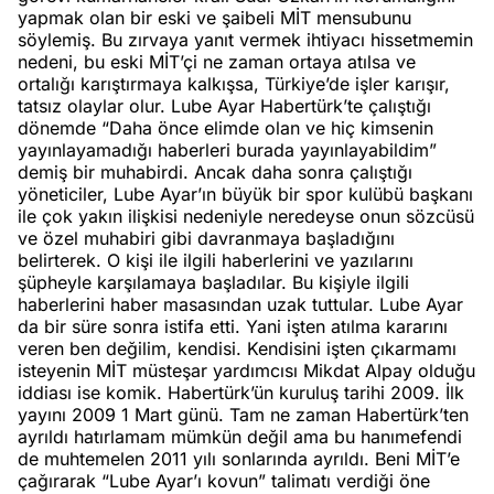
yapmak olan bir eski ve şaibeli MİT mensubunu
söylemiş. Bu zırvaya yanıt vermek ihtiyacı hissetmemin
nedeni, bu eski MİT’çi ne zaman ortaya atılsa ve
ortalığı karıştırmaya kalkışsa, Türkiye’de işler karışır,
tatsız olaylar olur. Lube Ayar Habertürk’te çalıştığı
dönemde “Daha önce elimde olan ve hiç kimsenin
yayınlayamadığı haberleri burada yayınlayabildim”
demiş bir muhabirdi. Ancak daha sonra çalıştığı
yöneticiler, Lube Ayar’ın büyük bir spor kulübü başkanı
ile çok yakın ilişkisi nedeniyle neredeyse onun sözcüsü
ve özel muhabiri gibi davranmaya başladığını
belirterek. O kişi ile ilgili haberlerini ve yazılarını
şüpheyle karşılamaya başladılar. Bu kişiyle ilgili
haberlerini haber masasından uzak tuttular. Lube Ayar
da bir süre sonra istifa etti. Yani işten atılma kararını
veren ben değilim, kendisi. Kendisini işten çıkarmamı
isteyenin MİT müsteşar yardımcısı Mikdat Alpay olduğu
iddiası ise komik. Habertürk’ün kuruluş tarihi 2009. İlk
yayını 2009 1 Mart günü. Tam ne zaman Habertürk’ten
ayrıldı hatırlamam mümkün değil ama bu hanımefendi
de muhtemelen 2011 yılı sonlarında ayrıldı. Beni MİT’e
çağırarak “Lube Ayar’ı kovun” talimatı verdiği öne