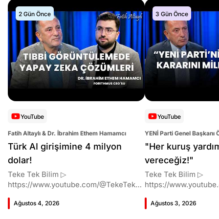
2 Gün Önce
3 Gün Önce
YouTube
YouTube
Fatih Altaylı & Dr. İbrahim Ethem Hamamcı
YENİ Parti Genel Başkanı 
Altaylı
Türk AI girişimine 4 milyon
"Her kuruş yardı
dolar!
vereceğiz!"
Teke Tek Bilim ▷
Teke Tek Bilim ▷
https://www.youtube.com/@TekeTekBil
https://www.youtube
im 00:00 Giriş 01:51 İbrahim Ethem
im 00:00 Giriş 01:58 Butlan kararı 05:58
Ağustos 4, 2026
Ağustos 3, 2026
Hamamcı kimdir ve akademik
Butlan kararı kimin m
çalışmaları neler? 10:54 Kendi
Kılıçdaroğlu bu günler