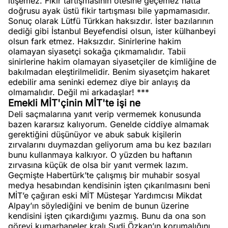
itişemez. Fikir tartışmasının ötesine geçemez hatta
doğrusu ayak üstü fikir tartışması bile yapmamasıdır.
Sonuç olarak Lütfü Türkkan haksızdır. İster bazılarının
dediği gibi İstanbul Beyefendisi olsun, ister külhanbeyi
olsun fark etmez. Haksızdır. Sinirlerine hakim
olamayan siyasetçi sokağa çıkmamalıdır. Tabii
sinirlerine hakim olamayan siyasetçiler de kimliğine de
bakılmadan eleştirilmelidir. Benim siyasetçim hakaret
edebilir ama seninki edemez diye bir anlayış da
olmamalıdır. Değil mi arkadaşlar! ***
Emekli MİT'çinin MİT'te işi ne
Deli saçmalarına yanıt verip vermemek konusunda
bazen kararsız kalıyorum. Genelde ciddiye almamak
gerektiğini düşünüyor ve abuk sabuk kişilerin
zırvalarını duymazdan geliyorum ama bu kez bazıları
bunu kullanmaya kalkıyor. O yüzden bu haftanın
zırvasına küçük de olsa bir yanıt vermek lazım.
Geçmişte Habertürk’te çalışmış bir muhabir sosyal
medya hesabından kendisinin işten çıkarılmasını beni
MİT’e çağıran eski MİT Müsteşar Yardımcısı Mikdat
Alpay’ın söylediğini ve benim de bunun üzerine
kendisini işten çıkardığımı yazmış. Bunu da ona son
görevi kumarhaneler kralı Sudi Özkan’ın korumalığını