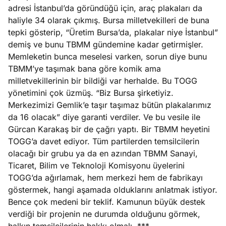
adresi İstanbul’da göründüğü için, araç plakaları da
haliyle 34 olarak çıkmış. Bursa milletvekilleri de buna
tepki gösterip, “Üretim Bursa’da, plakalar niye İstanbul”
demiş ve bunu TBMM gündemine kadar getirmişler.
Memleketin bunca meselesi varken, sorun diye bunu
TBMM’ye taşımak bana göre komik ama
milletvekillerinin bir bildiği var herhalde. Bu TOGG
yönetimini çok üzmüş. “Biz Bursa şirketiyiz.
Merkezimizi Gemlik’e taşır taşımaz bütün plakalarımız
da 16 olacak” diye garanti verdiler. Ve bu vesile ile
Gürcan Karakaş bir de çağrı yaptı. Bir TBMM heyetini
TOGG’a davet ediyor. Tüm partilerden temsilcilerin
olacağı bir grubu ya da en azından TBMM Sanayi,
Ticaret, Bilim ve Teknoloji Komisyonu üyelerini
TOGG’da ağırlamak, hem merkezi hem de fabrikayı
göstermek, hangi aşamada olduklarını anlatmak istiyor.
Bence çok medeni bir teklif. Kamunun büyük destek
verdiği bir projenin ne durumda olduğunu görmek,