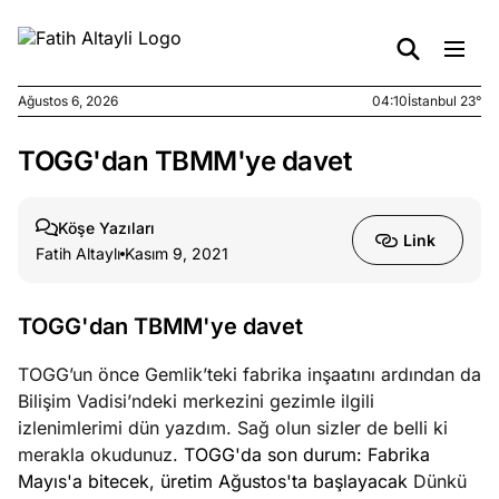
Ağustos 6, 2026
04:10
İstanbul 23°
TOGG'dan TBMM'ye davet
e
Ağustos
ları
5, 2026
nca stok
Köşe Yazıları
Link
sı caiz
Fatih Altaylı
Kasım 9, 2021
ir!
TOGG'dan TBMM'ye davet
e
Ağustos
ları
4, 2026
TOGG’un önce Gemlik’teki fabrika inşaatını ardından da
kiye’den
Bilişim Vadisi’ndeki merkezini gezimle ilgili
e umutlu
izlenimlerimi dün yazdım. Sağ olun sizler de belli ki
duğumu
merakla okudunuz.
TOGG'da son durum: Fabrika
mek ister
Mayıs'a bitecek, üretim Ağustos'ta başlayacak
Dünkü
iniz?