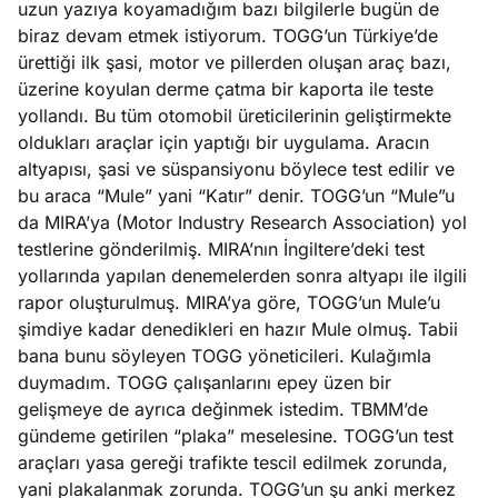
uzun yazıya koyamadığım bazı bilgilerle bugün de
biraz devam etmek istiyorum. TOGG’un Türkiye’de
e
Ağustos
ürettiği ilk şasi, motor ve pillerden oluşan araç bazı,
ları
3, 2026
üzerine koyulan derme çatma bir kaporta ile teste
maması
yollandı. Bu tüm otomobil üreticilerinin geliştirmekte
eken yerde
oldukları araçlar için yaptığı bir uygulama. Aracın
Köşe
Spor
Otomob
n şeye ne
altyapısı, şasi ve süspansiyonu böylece test edilir ve
Yazıları
Yazıları
Yazıları
irdi!
bu araca “Mule” yani “Katır” denir. TOGG’un “Mule”u
da MIRA’ya (Motor Industry Research Association) yol
testlerine gönderilmiş. MIRA’nın İngiltere’deki test
yollarında yapılan denemelerden sonra altyapı ile ilgili
rapor oluşturulmuş. MIRA’ya göre, TOGG’un Mule’u
şimdiye kadar denedikleri en hazır Mule olmuş. Tabii
bana bunu söyleyen TOGG yöneticileri. Kulağımla
duymadım. TOGG çalışanlarını epey üzen bir
gelişmeye de ayrıca değinmek istedim. TBMM’de
gündeme getirilen “plaka” meselesine. TOGG’un test
araçları yasa gereği trafikte tescil edilmek zorunda,
yani plakalanmak zorunda. TOGG’un şu anki merkez