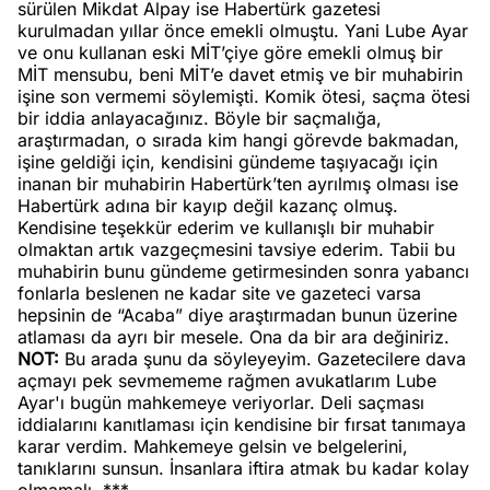
sürülen Mikdat Alpay ise Habertürk gazetesi
kurulmadan yıllar önce emekli olmuştu. Yani Lube Ayar
ve onu kullanan eski MİT’çiye göre emekli olmuş bir
MİT mensubu, beni MİT’e davet etmiş ve bir muhabirin
işine son vermemi söylemişti. Komik ötesi, saçma ötesi
bir iddia anlayacağınız. Böyle bir saçmalığa,
araştırmadan, o sırada kim hangi görevde bakmadan,
işine geldiği için, kendisini gündeme taşıyacağı için
inanan bir muhabirin Habertürk’ten ayrılmış olması ise
Habertürk adına bir kayıp değil kazanç olmuş.
Kendisine teşekkür ederim ve kullanışlı bir muhabir
olmaktan artık vazgeçmesini tavsiye ederim. Tabii bu
muhabirin bunu gündeme getirmesinden sonra yabancı
fonlarla beslenen ne kadar site ve gazeteci varsa
hepsinin de “Acaba” diye araştırmadan bunun üzerine
atlaması da ayrı bir mesele. Ona da bir ara değiniriz.
NOT:
Bu arada şunu da söyleyeyim. Gazetecilere dava
açmayı pek sevmememe rağmen avukatlarım Lube
Ayar'ı bugün mahkemeye veriyorlar. Deli saçması
iddialarını kanıtlaması için kendisine bir fırsat tanımaya
karar verdim. Mahkemeye gelsin ve belgelerini,
tanıklarını sunsun. İnsanlara iftira atmak bu kadar kolay