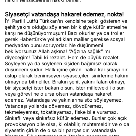
halkın temsilcilerinin hakkı olmalı. ***
Siyasetçi vatandaşa hakaret edemez, nokta!
İYİ Partili Lütfü Türkkan’ın kendisine tepki gösteren ve
şehit yakını olduğu söylenen bir kişiye küfür etmesine
karşı ne düşünüyormuşum! Bazı okurlar ya da troller
gerek Habertürk’e yolladıkları mailler gerekse sosyal
medyadan bunu soruyorlar. Ne düşünmemi
bekliyorsunuz Allah aşkına! “Ağzına sağlık” mı
diyeceğim! Tabii ki rezalet. Hem de büyük rezalet.
Söyleyen ya da söylenen kişiden bağımsız olarak
düşüncem şudur. Halk içine çıkan, halka karışmayı bir
üslup olarak benimseyen siyasetçiler, sinirlerine hakim
olmayı da bilmeliler. Bırakın şehit yakını falan olmayı,
bir siyasetçi ister bakan olsun, ister milletvekili olsun
veya görevi ne olursa olsun vatandaşa hakaret
edemez. Vatandaşa ve yakınlarına söz söyleyemez.
Vatandaşı yollarda dövemez, dövdüremez,
tekmeleyemez, tokatlayamaz, fiske bile vuramaz.
Sinkaflı veya sinkafsız küfür edemez. Bunlar çok açık
provokasyon bile olsa, ki olabilir, muhtemeldir ve o da
siyasetin çirkin de olsa bir parçasıdır, vatandaşla