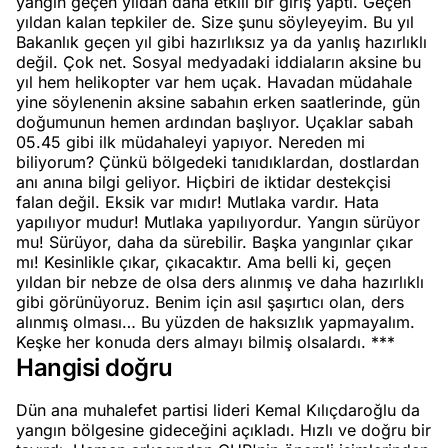
yangın geçen yıldan daha etkili bir giriş yaptı. Geçen
yıldan kalan tepkiler de. Size şunu söyleyeyim. Bu yıl
Bakanlık geçen yıl gibi hazırlıksız ya da yanlış hazırlıklı
değil. Çok net. Sosyal medyadaki iddiaların aksine bu
yıl hem helikopter var hem uçak. Havadan müdahale
yine söylenenin aksine sabahın erken saatlerinde, gün
doğumunun hemen ardından başlıyor. Uçaklar sabah
05.45 gibi ilk müdahaleyi yapıyor. Nereden mi
biliyorum? Çünkü bölgedeki tanıdıklardan, dostlardan
anı anına bilgi geliyor. Hiçbiri de iktidar destekçisi
falan değil. Eksik var mıdır! Mutlaka vardır. Hata
yapılıyor mudur! Mutlaka yapılıyordur. Yangın sürüyor
mu! Sürüyor, daha da sürebilir. Başka yangınlar çıkar
mı! Kesinlikle çıkar, çıkacaktır. Ama belli ki, geçen
yıldan bir nebze de olsa ders alınmış ve daha hazırlıklı
gibi görünüyoruz. Benim için asıl şaşırtıcı olan, ders
alınmış olması… Bu yüzden de haksızlık yapmayalım.
Keşke her konuda ders almayı bilmiş olsalardı. ***
Hangisi doğru
Dün ana muhalefet partisi lideri Kemal Kılıçdaroğlu da
yangın bölgesine gideceğini açıkladı. Hızlı ve doğru bir