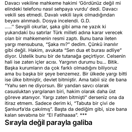
Davacı vekiline mahkeme hakimi ‘Gördünüz değil mi
elindeki telefonu nasıl sehpaya vurdu’ dedi. Davacı
vekili ses etmedi. Davalı vekili layık olmadığından
beyanı alınmadı. Dosya incelendi. G.D.
…..’’ Sevgili okurlar, şaka gibi ama ne yazık ki
yukarıdaki bu satırlar Türk milleti adına karar verecek
olan bir mahkemenin resmi zaptı. Bunu bana ileten
yargı mensubuna, “Şaka mı?” dedim. Çünkü inanılır
gibi değil. Hakim, avukata “Sen dua et burası adliye”
diyor. Üstelik bunu bir de tutanağa geçirtiyor. Celsenin
hali ise zaten içler acısı. Yargının durumu bu… Bitik.
Başka kurumların da çok farklı olmadığını biliyoruz
ama bu başka bir şeye benzemez. Bir ülkede yargı bitti
ise ülke bitmiştir, devlet bitmiştir. Ama tabii siz de bana
“Yahu sen ne diyorsun. Bir yandan savcı olarak
casusluktan yargılanan biri, hakim olarak daha üst
göreve atanıyor. Yargı zaten bitmişti” derseniz ona da
itiraz etmem. Sadece derim ki, “Tabuta bir çivi de
Şanlıurfa’da çakılmış”. Başta da dediğim gibi, size bana
kalan sevabına bir “El Fatihaaaa”. ***
Sırayla değil parayla galiba