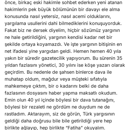
önce, birkaç eski hakimle sohbet ederken yeni atanan
e
Ağustos
hakimlerin pek büyük bölümünün bir davayı ele alma
ları
5, 2026
konusunda nasıl yetersiz, nasıl acemi olduklarını,
nca stok
yargılama usullerini dahi bilmediklerini konuşuyorduk.
Köşe
Spor
Otomob
sı caiz
Fakat biz ne dersek diyelim, hiçbir sözümüz yargının
Yazıları
Yazıları
Yazıları
ir!
ne hale getirildiğini, yargının kendisi kadar net bir
şekilde ortaya koyamazdı. Ve işte yargının bitişinin en
net ifadesi yine yargıdan geldi. Hemen hemen 40 yıla
yakın bir süredir gazetecilik yapıyorum. Bu sürenin 35
yıldan fazlasını yönetici, 30 yılını ise köşe yazarı olarak
geçirdim. Bu nedenle de şahsen binlerce dava ile
muhatap oldum, mağdur veya müşteki sıfatıyla
mahkemeye çıktım, bir o kadarını belki de daha
fazlasının dosyasını haber yapma maksatlı okudum.
Emin olun 40 yıl içinde böylesi bir dava tutanağını,
böylesi bir rezaleti ne gördüm ne duydum ne de
rastladım. Aktarayım, siz de görün, Türk yargısının
geldiği daha doğrusu bile bile getirildiği yere hep
birlikte ağlayıp, hep birlikte “Fatiha” okuyalım.