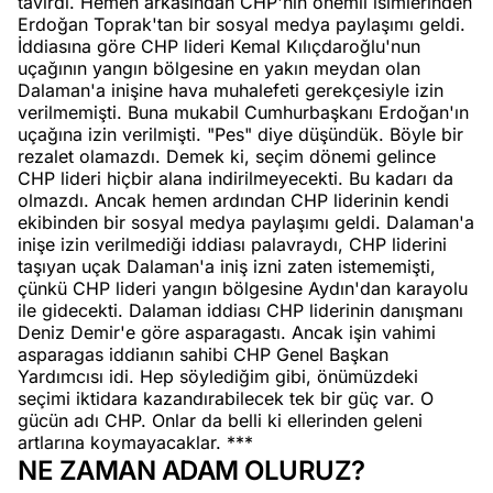
tavırdı. Hemen arkasından CHP'nin önemli isimlerinden
Erdoğan Toprak'tan bir sosyal medya paylaşımı geldi.
İddiasına göre CHP lideri Kemal Kılıçdaroğlu'nun
uçağının yangın bölgesine en yakın meydan olan
Dalaman'a inişine hava muhalefeti gerekçesiyle izin
verilmemişti. Buna mukabil Cumhurbaşkanı Erdoğan'ın
uçağına izin verilmişti. "Pes" diye düşündük. Böyle bir
rezalet olamazdı. Demek ki, seçim dönemi gelince
CHP lideri hiçbir alana indirilmeyecekti. Bu kadarı da
olmazdı. Ancak hemen ardından CHP liderinin kendi
ekibinden bir sosyal medya paylaşımı geldi. Dalaman'a
inişe izin verilmediği iddiası palavraydı, CHP liderini
taşıyan uçak Dalaman'a iniş izni zaten istememişti,
çünkü CHP lideri yangın bölgesine Aydın'dan karayolu
ile gidecekti. Dalaman iddiası CHP liderinin danışmanı
Deniz Demir'e göre asparagastı. Ancak işin vahimi
asparagas iddianın sahibi CHP Genel Başkan
Yardımcısı idi. Hep söylediğim gibi, önümüzdeki
seçimi iktidara kazandırabilecek tek bir güç var. O
gücün adı CHP. Onlar da belli ki ellerinden geleni
artlarına koymayacaklar. ***
NE ZAMAN ADAM OLURUZ?