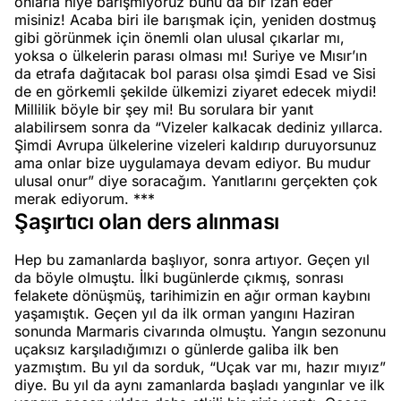
onlarla niye barışmıyoruz bunu da bir izah eder
misiniz! Acaba biri ile barışmak için, yeniden dostmuş
gibi görünmek için önemli olan ulusal çıkarlar mı,
yoksa o ülkelerin parası olması mı! Suriye ve Mısır’ın
da etrafa dağıtacak bol parası olsa şimdi Esad ve Sisi
de en görkemli şekilde ülkemizi ziyaret edecek miydi!
Millilik böyle bir şey mi! Bu sorulara bir yanıt
alabilirsem sonra da “Vizeler kalkacak dediniz yıllarca.
Şimdi Avrupa ülkelerine vizeleri kaldırıp duruyorsunuz
ama onlar bize uygulamaya devam ediyor. Bu mudur
ulusal onur” diye soracağım. Yanıtlarını gerçekten çok
merak ediyorum. ***
Şaşırtıcı olan ders alınması
Hep bu zamanlarda başlıyor, sonra artıyor. Geçen yıl
da böyle olmuştu. İlki bugünlerde çıkmış, sonrası
felakete dönüşmüş, tarihimizin en ağır orman kaybını
yaşamıştık. Geçen yıl da ilk orman yangını Haziran
sonunda Marmaris civarında olmuştu. Yangın sezonunu
uçaksız karşıladığımızı o günlerde galiba ilk ben
yazmıştım. Bu yıl da sorduk, “Uçak var mı, hazır mıyız”
diye. Bu yıl da aynı zamanlarda başladı yangınlar ve ilk