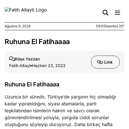
Ağustos 9, 2026
09:05
İstanbul 25°
Ruhuna El Fatihaaaa
e
Ağustos
ları
7, 2026
yanın kirli
Köşe Yazıları
Link
cirinde
Fatih Altaylı
Haziran 23, 2022
a kimler
?
Ruhuna El Fatihaaaa
e
Ağustos
Uzunca bir süredir, Türkiye’de yargının hiç olmadığı
ları
6, 2026
kadar yıpratıldığını, siyasi atamalarla, parti
le yasalar
teşkilatından isimlerin hakim ve savcı olarak
eranduma
görevlendirilmesi yoluyla, yargıda ciddi sorunlar
mez
oluştuğunu söyleyip duruyoruz. Daha birkaç hafta