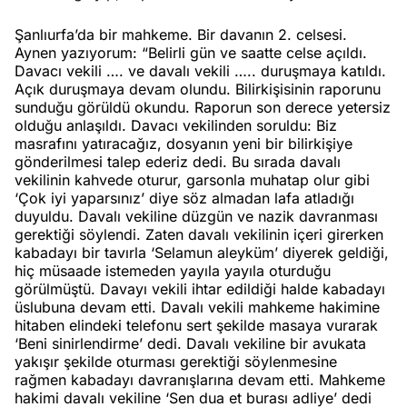
Şanlıurfa’da bir mahkeme. Bir davanın 2. celsesi.
Aynen yazıyorum: “Belirli gün ve saatte celse açıldı.
Davacı vekili …. ve davalı vekili ….. duruşmaya katıldı.
Açık duruşmaya devam olundu. Bilirkişisinin raporunu
sunduğu görüldü okundu. Raporun son derece yetersiz
olduğu anlaşıldı. Davacı vekilinden soruldu: Biz
masrafını yatıracağız, dosyanın yeni bir bilirkişiye
gönderilmesi talep ederiz dedi. Bu sırada davalı
vekilinin kahvede oturur, garsonla muhatap olur gibi
‘Çok iyi yaparsınız’ diye söz almadan lafa atladığı
duyuldu. Davalı vekiline düzgün ve nazik davranması
gerektiği söylendi. Zaten davalı vekilinin içeri girerken
kabadayı bir tavırla ‘Selamun aleyküm’ diyerek geldiği,
hiç müsaade istemeden yayıla yayıla oturduğu
görülmüştü. Davayı vekili ihtar edildiği halde kabadayı
üslubuna devam etti. Davalı vekili mahkeme hakimine
hitaben elindeki telefonu sert şekilde masaya vurarak
‘Beni sinirlendirme’ dedi. Davalı vekiline bir avukata
yakışır şekilde oturması gerektiği söylenmesine
rağmen kabadayı davranışlarına devam etti. Mahkeme
hakimi davalı vekiline ‘Sen dua et burası adliye’ dedi