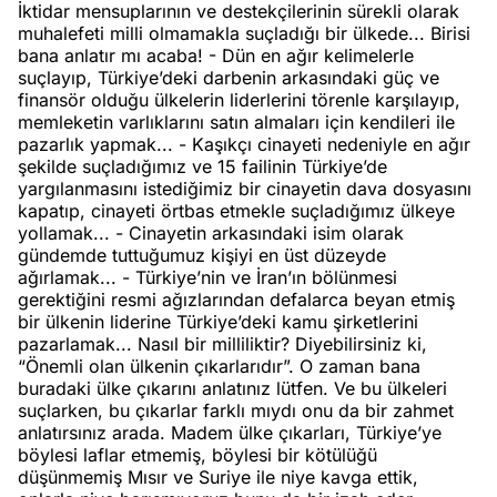
İktidar mensuplarının ve destekçilerinin sürekli olarak
muhalefeti milli olmamakla suçladığı bir ülkede... Birisi
bana anlatır mı acaba! - Dün en ağır kelimelerle
suçlayıp, Türkiye’deki darbenin arkasındaki güç ve
finansör olduğu ülkelerin liderlerini törenle karşılayıp,
memleketin varlıklarını satın almaları için kendileri ile
pazarlık yapmak... - Kaşıkçı cinayeti nedeniyle en ağır
şekilde suçladığımız ve 15 failinin Türkiye’de
yargılanmasını istediğimiz bir cinayetin dava dosyasını
kapatıp, cinayeti örtbas etmekle suçladığımız ülkeye
yollamak... - Cinayetin arkasındaki isim olarak
gündemde tuttuğumuz kişiyi en üst düzeyde
ağırlamak... - Türkiye’nin ve İran’ın bölünmesi
gerektiğini resmi ağızlarından defalarca beyan etmiş
bir ülkenin liderine Türkiye’deki kamu şirketlerini
pazarlamak... Nasıl bir milliliktir? Diyebilirsiniz ki,
“Önemli olan ülkenin çıkarlarıdır”. O zaman bana
buradaki ülke çıkarını anlatınız lütfen. Ve bu ülkeleri
suçlarken, bu çıkarlar farklı mıydı onu da bir zahmet
anlatırsınız arada. Madem ülke çıkarları, Türkiye’ye
böylesi laflar etmemiş, böylesi bir kötülüğü
düşünmemiş Mısır ve Suriye ile niye kavga ettik,