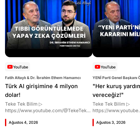
YouTube
YouTube
Fatih Altaylı & Dr. İbrahim Ethem Hamamcı
YENİ Parti Genel Başkanı 
Altaylı
Türk AI girişimine 4 milyon
"Her kuruş yardı
dolar!
vereceğiz!"
Teke Tek Bilim ▷
Teke Tek Bilim ▷
https://www.youtube.com/@TekeTekBil
https://www.youtube
im 00:00 Giriş 01:51 İbrahim Ethem
im 00:00 Giriş 01:58 Butlan kararı 05:58
Ağustos 4, 2026
Ağustos 3, 2026
Hamamcı kimdir ve akademik
Butlan kararı kimin m
çalışmaları neler? 10:54 Kendi
Kılıçdaroğlu bu günler
şirketlerini kurma süreçleri 11:37 ETH
vermiş miydi? 17:16 H