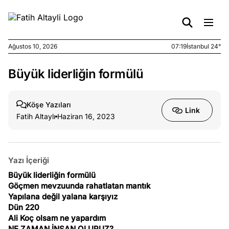
Ağustos 10, 2026
07:19
İstanbul 24°
Büyük liderliğin formülü
e
Ağustos
ları
9, 2026
K’un
Köşe Yazıları
Link
katı
Fatih Altaylı
Haziran 16, 2023
ngü:
ekkilim
afçı değil
Yazı İçeriği
e
Büyük liderliğin formülü
Ağustos
ları
Göçmen mevzuunda rahatlatan mantık
7, 2026
Yapılana değil yalana karşıyız
yanın kirli
Dün 220
cirinde
Ali Koç olsam ne yapardım
a kimler
NE ZAMAN İNSAN OLURUZ?