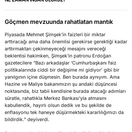
?
e
Ağustos
Göçmen mevzuunda rahatlatan mantık
ları
6, 2026
le yasalar
Piyasada Mehmet Şimşek’in faizleri bir miktar
Köşe
Spor
Otomob
eranduma
arttıracağı ama daha önemlisi gerekirse gerektiği kadar
Yazıları
Yazıları
Yazıları
mez
arttırmaktan çekinmeyeceği mesajını vereceği
beklentisi hakimken, Şimşek’in patronu Erdoğan
gazetecilere “Bazı arkadaşlar ‘Cumhurbaşkanı faiz
politikalarında ciddi bir değişime mi gidiyor’ gibi bir
yanılgının içine düşmesin. Ben burada aynıyım. Ama
Hazine ve Maliye bakanımızın şu andaki düşüncesi
noktasında, biz tabii kendisine burada atacağı adımları
süratle, rahatlıkla Merkez Bankası’yla atmasını
kabullendik, hayırlı olsun dedik ve bu şekilde de
enflasyonu tek haneye düşürmekteki kararlılığımızı da
bildirdik.” deyiverdi.