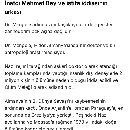
İnatçı Mehmet Bey ve istifa iddiasının
e
Ağustos
ları
arkası
5, 2026
nca stok
Köşe
Spor
Otomob
Dr. Mengele adını bizim kuşak iyi bilir de, gençler
sı caiz
zannederim pek aşina değildir.
Yazıları
Yazıları
Yazıları
ir!
Dr. Mengele, Hitler Almanya’sında bir doktor ve bir
antropoloji araştırmacısıydı.
Nazi rejimi tarağından askerî doktor olarak atandığı
toplama kamplarında yaptığı insanlık dışı deneylerle 2
milyon kişinin ölümüne neden olduğu iddia edildi ve
Ölüm Meleği olarak adlandırıldı.
Almanya’nın 2. Dünya Savaşı’nı kaybetmesinin
ardından kaçtı. Önce Arjantin’e, oradan Paraguay’a, en
sonunda da Brezilya’ya yerleşti. Peşindeki Nazi
avcılarına ve Mossad’a rağmen 1979 yılındaki doğal
ölümüne kadar ele geçirilemedi.