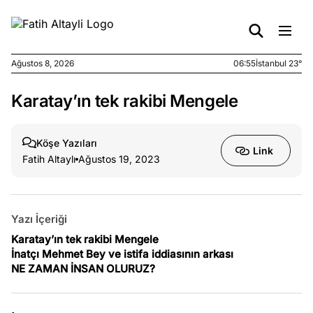
Ağustos 8, 2026
06:55
İstanbul 23°
Karatay’ın tek rakibi Mengele
e
Ağustos
ları
7, 2026
yanın kirli
Köşe Yazıları
Link
cirinde
Fatih Altaylı
Ağustos 19, 2023
a kimler
?
Yazı İçeriği
e
Ağustos
ları
6, 2026
Karatay’ın tek rakibi Mengele
İnatçı Mehmet Bey ve istifa iddiasının arkası
le yasalar
NE ZAMAN İNSAN OLURUZ?
eranduma
mez