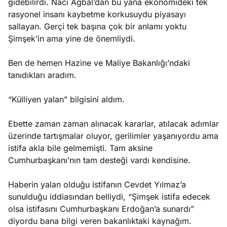
gidebilirdi. Naci Ağbal’dan bu yana ekonomideki tek
rasyonel insanı kaybetme korkusuydu piyasayı
sallayan. Gerçi tek başına çok bir anlamı yoktu
Şimşek’in ama yine de önemliydi.
Ben de hemen Hazine ve Maliye Bakanlığı’ndaki
tanıdıkları aradım.
“Külliyen yalan” bilgisini aldım.
Ebette zaman zaman alınacak kararlar, atılacak adımlar
üzerinde tartışmalar oluyor, gerilimler yaşanıyordu ama
istifa akla bile gelmemişti. Tam aksine
Cumhurbaşkanı’nın tam desteği vardı kendisine.
Haberin yalan olduğu istifanın Cevdet Yılmaz’a
sunulduğu iddiasından belliydi, “Şimşek istifa edecek
olsa istifasını Cumhurbaşkanı Erdoğan’a sunardı”
diyordu bana bilgi veren bakanlıktaki kaynağım.