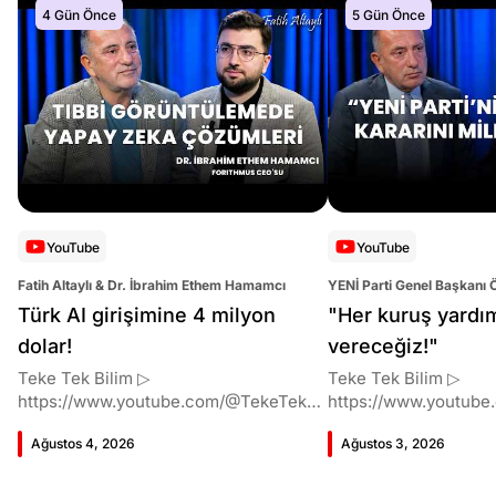
4 Gün Önce
5 Gün Önce
YouTube
YouTube
Fatih Altaylı & Dr. İbrahim Ethem Hamamcı
YENİ Parti Genel Başkanı 
Altaylı
Türk AI girişimine 4 milyon
"Her kuruş yardı
dolar!
vereceğiz!"
Teke Tek Bilim ▷
Teke Tek Bilim ▷
https://www.youtube.com/@TekeTekBil
https://www.youtube
im 00:00 Giriş 01:51 İbrahim Ethem
im 00:00 Giriş 01:58 Butlan kararı 05:58
Ağustos 4, 2026
Ağustos 3, 2026
Hamamcı kimdir ve akademik
Butlan kararı kimin m
çalışmaları neler? 10:54 Kendi
Kılıçdaroğlu bu günler
şirketlerini kurma süreçleri 11:37 ETH
vermiş miydi? 17:16 H