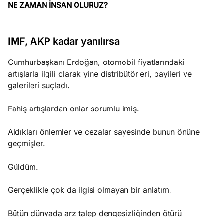
NE ZAMAN İNSAN OLURUZ?
e
Ağustos
ları
3, 2026
IMF, AKP kadar yanılırsa
maması
eken yerde
Cumhurbaşkanı Erdoğan, otomobil fiyatlarındaki
Köşe
Spor
Otomob
n şeye ne
artışlarla ilgili olarak yine distribütörleri, bayileri ve
Yazıları
Yazıları
Yazıları
irdi!
galerileri suçladı.
Fahiş artışlardan onlar sorumlu imiş.
Aldıkları önlemler ve cezalar sayesinde bunun önüne
geçmişler.
Güldüm.
Gerçeklikle çok da ilgisi olmayan bir anlatım.
Bütün dünyada arz talep dengesizliğinden ötürü