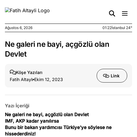
Ağustos 6, 2026
01:22
İstanbul 24°
Ne galeri ne bayi, açgözlü olan
e
Ağustos
ları
5, 2026
Devlet
nca stok
sı caiz
Köşe Yazıları
ir!
Link
Fatih Altaylı
Ekim 12, 2023
e
Ağustos
ları
4, 2026
kiye’den
Yazı İçeriği
e umutlu
Ne galeri ne bayi, açgözlü olan Devlet
duğumu
IMF, AKP kadar yanılırsa
mek ister
Bunu bir bakan yardımcısı Türkiye’ye söylese ne
iniz?
hissederdiniz!