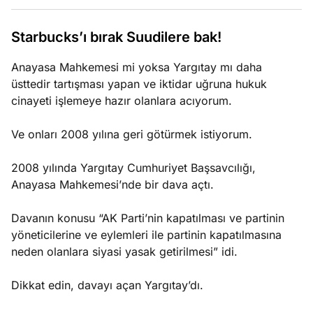
e
Ağustos
ları
5, 2026
Starbucks’ı bırak Suudilere bak!
nca stok
Köşe
Spor
Otomob
sı caiz
Anayasa Mahkemesi mi yoksa Yargıtay mı daha
Yazıları
Yazıları
Yazıları
ir!
üsttedir tartışması yapan ve iktidar uğruna hukuk
cinayeti işlemeye hazır olanlara acıyorum.
Ve onları 2008 yılına geri götürmek istiyorum.
2008 yılında Yargıtay Cumhuriyet Başsavcılığı,
Anayasa Mahkemesi’nde bir dava açtı.
Davanın konusu “AK Parti’nin kapatılması ve partinin
yöneticilerine ve eylemleri ile partinin kapatılmasına
neden olanlara siyasi yasak getirilmesi” idi.
Dikkat edin, davayı açan Yargıtay’dı.