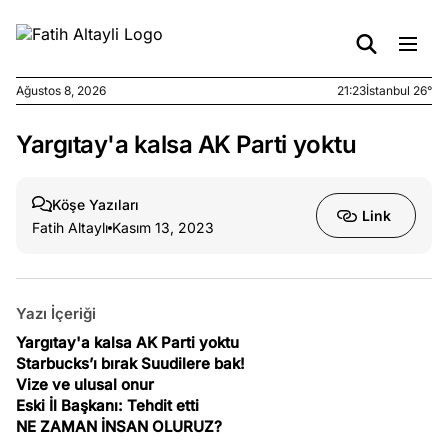
Ağustos 8, 2026
21:23
İstanbul 26°
Yargıtay'a kalsa AK Parti yoktu
e
Ağustos
ları
7, 2026
yanın kirli
Köşe Yazıları
Link
cirinde
Fatih Altaylı
Kasım 13, 2023
a kimler
?
Yazı İçeriği
e
Ağustos
ları
6, 2026
Yargıtay'a kalsa AK Parti yoktu
Starbucks’ı bırak Suudilere bak!
le yasalar
Vize ve ulusal onur
eranduma
Eski İl Başkanı: Tehdit etti
mez
NE ZAMAN İNSAN OLURUZ?