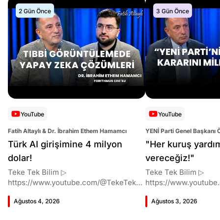
2 Gün Önce
3 Gün Önce
YouTube
YouTube
Fatih Altaylı & Dr. İbrahim Ethem Hamamcı
YENİ Parti Genel Başkanı 
Altaylı
Türk AI girişimine 4 milyon
"Her kuruş yardı
dolar!
vereceğiz!"
Teke Tek Bilim ▷
Teke Tek Bilim ▷
https://www.youtube.com/@TekeTekBil
https://www.youtube
im 00:00 Giriş 01:51 İbrahim Ethem
im 00:00 Giriş 01:58 Butlan kararı 05:58
Ağustos 4, 2026
Ağustos 3, 2026
Hamamcı kimdir ve akademik
Butlan kararı kimin m
çalışmaları neler? 10:54 Kendi
Kılıçdaroğlu bu günler