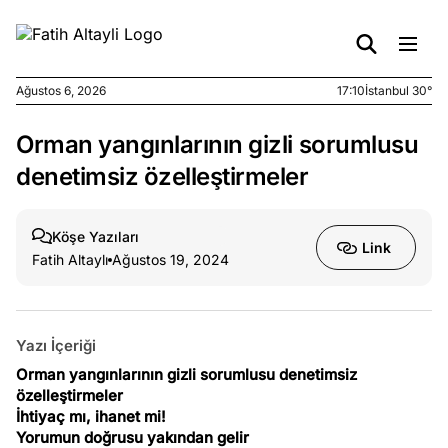
Ağustos 6, 2026
17:10
İstanbul 30°
Orman yangınlarının gizli sorumlusu
e
Ağustos
ları
6, 2026
denetimsiz özelleştirmeler
le yasalar
eranduma
Köşe Yazıları
mez
Link
Fatih Altaylı
Ağustos 19, 2024
e
Ağustos
ları
5, 2026
nca stok
Yazı İçeriği
sı caiz
Orman yangınlarının gizli sorumlusu denetimsiz
ir!
özelleştirmeler
İhtiyaç mı, ihanet mi!
Yorumun doğrusu yakından gelir
e
Ağustos