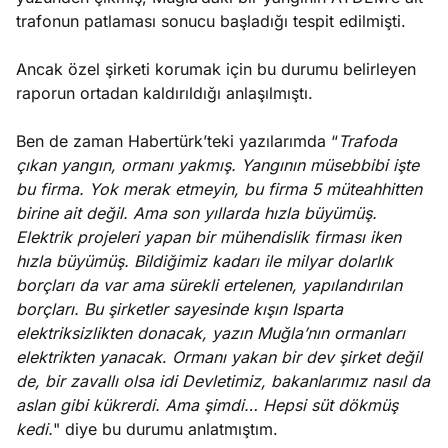
trafonun patlaması sonucu başladığı tespit edilmişti.
Ancak özel şirketi korumak için bu durumu belirleyen
raporun ortadan kaldırıldığı anlaşılmıştı.
Ben de zaman Habertürk’teki yazılarımda “
Trafoda
çıkan yangın, ormanı yakmış. Yangının müsebbibi işte
bu firma. Yok merak etmeyin, bu firma 5 müteahhitten
birine ait değil. Ama son yıllarda hızla büyümüş.
Elektrik projeleri yapan bir mühendislik firması iken
hızla büyümüş. Bildiğimiz kadarı ile milyar dolarlık
borçları da var ama sürekli ertelenen, yapılandırılan
borçları. Bu şirketler sayesinde kışın Isparta
elektriksizlikten donacak, yazın Muğla’nın ormanları
elektrikten yanacak
.
Ormanı yakan bir dev şirket değil
de, bir zavallı olsa idi Devletimiz, bakanlarımız nasıl da
aslan gibi kükrerdi. Ama şimdi… Hepsi süt dökmüş
kedi.
" diye bu durumu anlatmıştım.