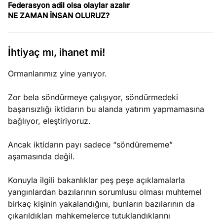
Federasyon adil olsa olaylar azalır
ları
4, 2026
NE ZAMAN İNSAN OLURUZ?
kiye’den
e umutlu
duğumu
İhtiyaç mı, ihanet mi!
Köşe
Spor
Otomob
mek ister
Yazıları
Yazıları
Yazıları
iniz?
Ormanlarımız yine yanıyor.
Zor bela söndürmeye çalışıyor, söndürmedeki
başarısızlığı iktidarın bu alanda yatırım yapmamasına
bağlıyor, eleştiriyoruz.
Ancak iktidarın payı sadece “söndürememe”
aşamasında değil.
Konuyla ilgili bakanlıklar peş peşe açıklamalarla
yangınlardan bazılarının sorumlusu olması muhtemel
birkaç kişinin yakalandığını, bunların bazılarının da
çıkarıldıkları mahkemelerce tutuklandıklarını