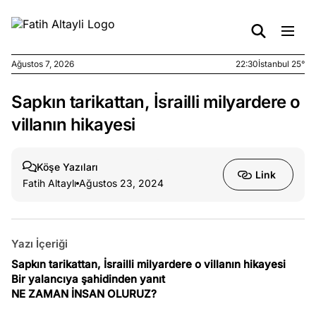
Ağustos 7, 2026
22:30
İstanbul 25°
Sapkın tarikattan, İsrailli milyardere o
e
Ağustos
ları
7, 2026
villanın hikayesi
yanın kirli
cirinde
Köşe Yazıları
a kimler
Link
Fatih Altaylı
Ağustos 23, 2024
?
e
Ağustos
ları
6, 2026
Yazı İçeriği
le yasalar
Sapkın tarikattan, İsrailli milyardere o villanın hikayesi
eranduma
Bir yalancıya şahidinden yanıt
mez
NE ZAMAN İNSAN OLURUZ?