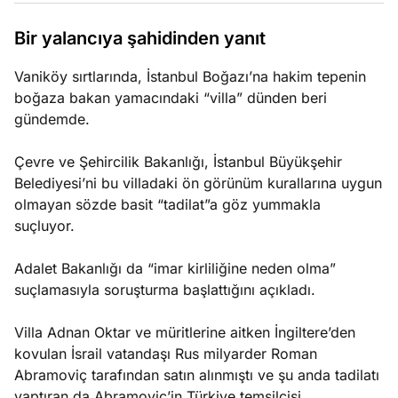
e
Ağustos
ları
5, 2026
Bir yalancıya şahidinden yanıt
nca stok
Köşe
Spor
Otomob
Vaniköy sırtlarında, İstanbul Boğazı’na hakim tepenin
sı caiz
Yazıları
Yazıları
Yazıları
boğaza bakan yamacındaki “villa” dünden beri
ir!
gündemde.
Çevre ve Şehircilik Bakanlığı, İstanbul Büyükşehir
Belediyesi’ni bu villadaki ön görünüm kurallarına uygun
olmayan sözde basit “tadilat”a göz yummakla
suçluyor.
Adalet Bakanlığı da “imar kirliliğine neden olma”
suçlamasıyla soruşturma başlattığını açıkladı.
Villa Adnan Oktar ve müritlerine aitken İngiltere’den
kovulan İsrail vatandaşı Rus milyarder Roman
Abramoviç tarafından satın alınmıştı ve şu anda tadilatı
yaptıran da Abramoviç’in Türkiye temsilcisi.