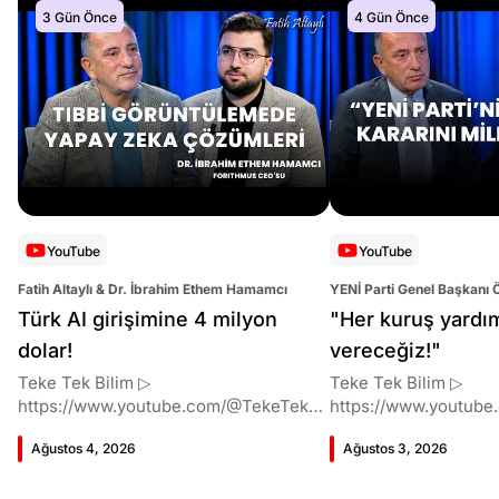
3 Gün Önce
4 Gün Önce
YouTube
YouTube
Fatih Altaylı & Dr. İbrahim Ethem Hamamcı
YENİ Parti Genel Başkanı 
Altaylı
Türk AI girişimine 4 milyon
"Her kuruş yardı
dolar!
vereceğiz!"
Teke Tek Bilim ▷
Teke Tek Bilim ▷
https://www.youtube.com/@TekeTekBil
https://www.youtube
im 00:00 Giriş 01:51 İbrahim Ethem
im 00:00 Giriş 01:58 Butlan kararı 05:58
Ağustos 4, 2026
Ağustos 3, 2026
Hamamcı kimdir ve akademik
Butlan kararı kimin m
çalışmaları neler? 10:54 Kendi
Kılıçdaroğlu bu günler