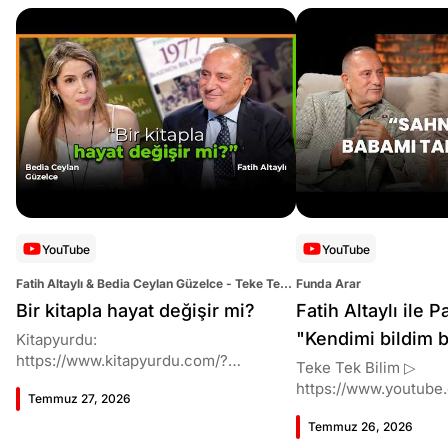
YouTube
YouTube
Fatih Altaylı & Bedia Ceylan Güzelce - Teke Tek
Funda Arar
Kitap
Bir kitapla hayat değişir mi?
Fatih Altaylı ile 
"Kendimi bildim bi
Kitapyurdu:
https://www.kitapyurdu.com/?
söylüyorum!"
Teke Tek Bilim ▷
srsltid=AfmBOorlol9UhdW5ABYzEMpG
https://www.youtube
Temmuz 27, 2026
L1N1tYeOW-RfhiwgTMoyO3DNHb2uF-
im 00:00 Giriş 02:10 Hayatı sakin mi?
Z6 00:00 Giriş 02:50 Puslu Kıtalar Atlası
Temmuz 26, 2026
07:23 Müziğe ilgisi n
16:15 Duygular Sözlüğü 20:25 1977 -