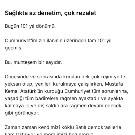
Temmuz
Sağlıkta az denetim, çok rezalet
e
29,
ları
Köşe
Spor
Otomob
2026
Bugün 101 yıl dönümü.
Yazıları
Yazıları
Yazıları
lenen şarkı
Cumhuriyet’imizin ilanının üzerinden tam 101 yıl
geçmiş.
Bu, muhteşem bir sayıdır.
Öncesinde ve sonrasında kurulan pek çok rejim yerle
yeksan olup, yenileri kurulmaya çalışılırken, Mustafa
Kemal Atatürk’ün kurduğu Cumhuriyet tüm sorunlarına,
yaşadığı tüm badirelere rağmen ayaktadır ve ayakta
kalmaya iç ve dış saldırılara rağmen devam edecek
gibi görünüyor.
Zaman zaman kendimizi köklü Batılı demokrasilerle
karşılaştırıyor ve moralimizi bozuyoruz.