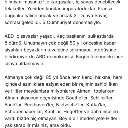
bilmiyor musunuz! İç kargaşalar, iç savaş denebilecek
felaketler. Yeniden kurulan imparatorluklar. Fransa
bugünkü haline ancak ve ancak 2. Dünya Savaşı
sonrası gelebildi. 5 Cumhuriyet denemesiyle.
ABD iç savaşlar yaşadı. Kaç başkanını suikastlarda
öldürdü. Unutmayın çok değil 50 yıl öncesine kadar
siyahları beyazların tuvaletine sokmuyor, otobüsüne
bindirmiyordu ABD demokrasisi. Bugün üzerindeki ince
cilaya aldanmayın.
Almanya çok değil 85 yıl önce hem kendi halkına, hem
içindeki azınlıklara eziyet eden bir rejimin sahibi iken
ve Hitler meydanlara milyonlarca Alman’ı toplarken
Alman ulusunun geçmişinde Goethe’ler, Schiller’ler,
Bach’lar, Beethoven’ler, Nietzsche’ler, Kafka’lar,
Schopenhauer’lar, Kant’lar, Hegel’ler ve daha niceleri
vardı bizde hiç olmayan. Böyle bir medeniyete Hitler’i
yakıştırabilir misiniz, ama oldu.