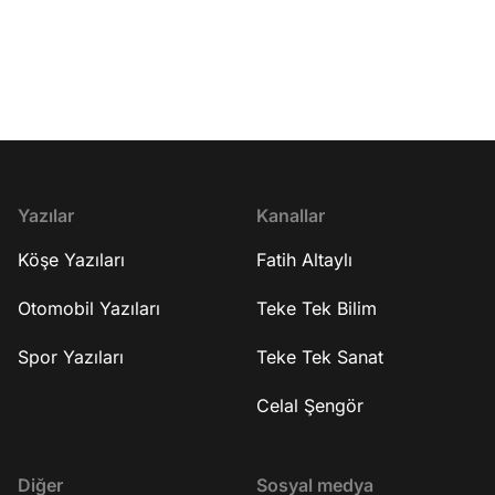
13:46 İlk sahne ne za
Bugünün Bir Kısa Tarihi 37:06 Odysseia
Televizyon programl
41:58 Emma 44:19 Bizi Sürükleyen
çıkmıyor? 20:14 Eşiyle
Nehir 45:17 İçimdeki Sen 51:24 Kapanış
25:18 Eşiyle dışarı çı
🔎 Teke Tek Kitap’ta her ay farklı
Eşi iyi bir baba mıdır
kitapları mercek altına alıyor,
beraber çalışmak zor
yazarlarını, konularını ve tartışmaya
Aras 35:50 Necip Fazı
açtıkları meseleleri konuşuyoruz.
şiirini şarkı haline g
#işbirliği
aklına geldi? 38:30 İp
konserinden sonra ge
Yazılar
Kanallar
nasıldı? 44:55 Yeni 
Köşe Yazıları
Fatih Altaylı
AHBAP ve Haluk Leve
YouTube kanalına abo
http://bit.ly/FatihAltayli Gazeteci - Ya
Otomobil Yazıları
Teke Tek Bilim
Fatih Altaylı, Youtube
gündemi yorumluyor.
Spor Yazıları
Teke Tek Sanat
Celal Şengör
Diğer
Sosyal medya