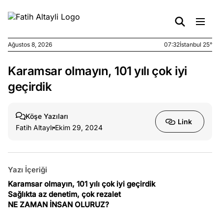
Ağustos 8, 2026
07:32
İstanbul 25°
Karamsar olmayın, 101 yılı çok iyi
e
Temmuz
ları
31, 2026
geçirdik
met
utoğlu ve
Köşe Yazıları
bükey
Link
Fatih Altaylı
Ekim 29, 2024
asının
ası
Temmuz
Yazı İçeriği
e
30,
ları
Karamsar olmayın, 101 yılı çok iyi geçirdik
2026
Sağlıkta az denetim, çok rezalet
ba Ocağı”
NE ZAMAN İNSAN OLURUZ?
aye