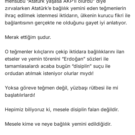
mensubu “Atatürk yaşasa AKP’li olurdu” diye
zırvalarken Atatürk’e bağlılık yemini eden teğmenlerin
ihraç edilmek istenmesi iktidarın, ülkenin kurucu fikri ile
bağlantısının gerçekte ne olduğunu gayet iyi anlatıyor.
Merak ettiğim şudur.
O teğmenler kılıçlarını çekip iktidara bağlılıklarını ilan
etseler ve yemin törenini “Erdoğan” sözleri ile
tamamlasalardı acaba bugün “disiplin” suçu ile
ordudan atılmak isteniyor olurlar mıydı!
Yoksa göreve teğmen değil, yüzbaşı rütbesi ile mi
başlatılırlardı!
Hepimiz biliyoruz ki, mesele disiplin falan değildir.
Mesele kime ve neye bağlılık yemini edildiğidir.