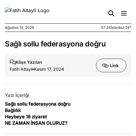
Ağustos 10, 2026
07:24
İstanbul 24°
Sağlı sollu federasyona doğru
e
Ağustos
ları
9, 2026
K’un
Köşe Yazıları
Link
katı
Fatih Altaylı
Kasım 17, 2024
ngü:
ekkilim
afçı değil
Yazı İçeriği
e
Sağlı sollu federasyona doğru
Ağustos
ları
Bağlılık
7, 2026
Haybeye 18 ziyaret
yanın kirli
NE ZAMAN İNSAN OLURUZ?
cirinde
a kimler