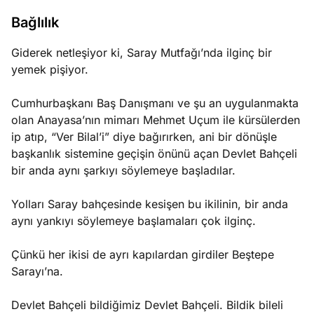
?
Bağlılık
e
Ağustos
Giderek netleşiyor ki, Saray Mutfağı’nda ilginç bir
ları
6, 2026
yemek pişiyor.
le yasalar
Köşe
Spor
Otomob
eranduma
Cumhurbaşkanı Baş Danışmanı ve şu an uygulanmakta
Yazıları
Yazıları
Yazıları
mez
olan Anayasa’nın mimarı Mehmet Uçum ile kürsülerden
ip atıp, “Ver Bilal’i” diye bağırırken, ani bir dönüşle
başkanlık sistemine geçişin önünü açan Devlet Bahçeli
bir anda aynı şarkıyı söylemeye başladılar.
Yolları Saray bahçesinde kesişen bu ikilinin, bir anda
aynı yankıyı söylemeye başlamaları çok ilginç.
Çünkü her ikisi de ayrı kapılardan girdiler Beştepe
Sarayı’na.
Devlet Bahçeli bildiğimiz Devlet Bahçeli. Bildik bileli