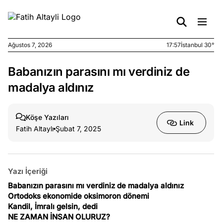
Ağustos 7, 2026
17:57
İstanbul 30°
Babanızın parasını mı verdiniz de
e
Ağustos
ları
7, 2026
madalya aldınız
yanın kirli
cirinde
Köşe Yazıları
a kimler
Link
Fatih Altaylı
Şubat 7, 2025
?
e
Ağustos
ları
6, 2026
Yazı İçeriği
le yasalar
Babanızın parasını mı verdiniz de madalya aldınız
eranduma
Ortodoks ekonomide oksimoron dönemi
mez
Kandil, İmralı gelsin, dedi
NE ZAMAN İNSAN OLURUZ?