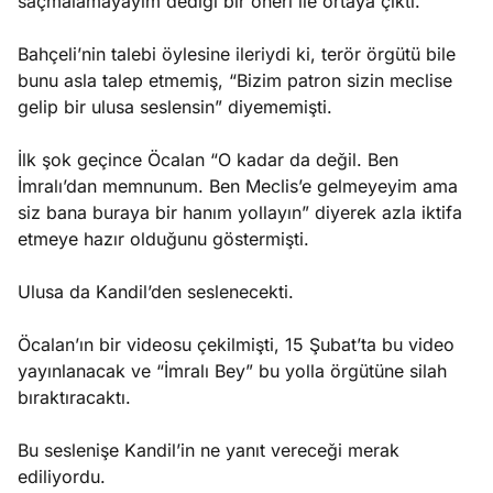
saçmalamayayım dediği bir öneri ile ortaya çıktı.
Bahçeli’nin talebi öylesine ileriydi ki, terör örgütü bile
bunu asla talep etmemiş, “Bizim patron sizin meclise
gelip bir ulusa seslensin” diyememişti.
İlk şok geçince Öcalan “O kadar da değil. Ben
İmralı’dan memnunum. Ben Meclis’e gelmeyeyim ama
siz bana buraya bir hanım yollayın” diyerek azla iktifa
etmeye hazır olduğunu göstermişti.
Ulusa da Kandil’den seslenecekti.
Öcalan’ın bir videosu çekilmişti, 15 Şubat’ta bu video
yayınlanacak ve “İmralı Bey” bu yolla örgütüne silah
bıraktıracaktı.
Bu seslenişe Kandil’in ne yanıt vereceği merak
ediliyordu.