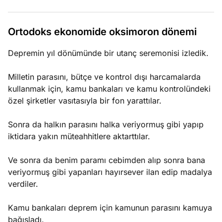
e
Ağustos
ları
5, 2026
Ortodoks ekonomide oksimoron dönemi
nca stok
Köşe
Spor
Otomob
sı caiz
Depremin yıl dönümünde bir utanç seremonisi izledik.
Yazıları
Yazıları
Yazıları
ir!
Milletin parasını, bütçe ve kontrol dışı harcamalarda
kullanmak için, kamu bankaları ve kamu kontrolündeki
özel şirketler vasıtasıyla bir fon yarattılar.
Sonra da halkın parasını halka veriyormuş gibi yapıp
iktidara yakın müteahhitlere aktarttılar.
Ve sonra da benim paramı cebimden alıp sonra bana
veriyormuş gibi yapanları hayırsever ilan edip madalya
verdiler.
Kamu bankaları deprem için kamunun parasını kamuya
bağışladı.