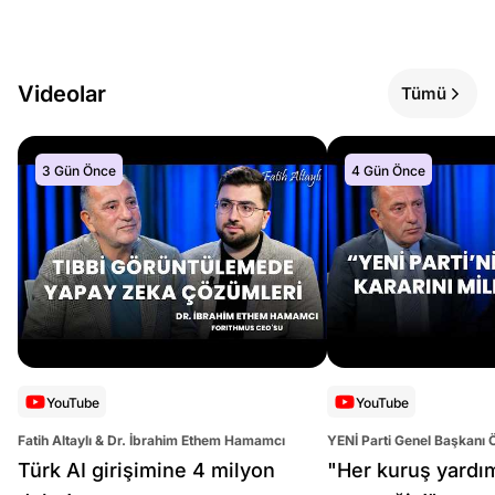
Videolar
Tümü
3 Gün Önce
4 Gün Önce
YouTube
YouTube
Fatih Altaylı & Dr. İbrahim Ethem Hamamcı
YENİ Parti Genel Başkanı 
Altaylı
Türk AI girişimine 4 milyon
"Her kuruş yardı