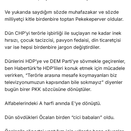
Ve yukarıda saydığım sözde muhafazakar ve sözde
milliyetçi kitle birdenbire toptan Pekekeperver oldular.
Dün CHP’yi terörle işbirliği ile suçlayan ne kadar inek
hırsızı, çocuk tacizcisi, pavyon fedaisi, din ticaretçisi
var ise hepsi birdenbire jargon değiştirdiler.
Dünlerini HDP’ye ve DEM Parti’ye sövmekle geçirenler,
ben Habertürk’te HDP’lileri konuk etmek için mücadele
verirken, “Terörle arasına mesafe koymayanları biz
televizyonumuzun kapısından bile sokmayız” diyenler
bugün birer PKK sözcüsüne dönüştüler.
Alfabelerindeki A harfi anında E’ye dönüştü.
Dün sövdükleri Öcalan birden “cici babaları” oldu.