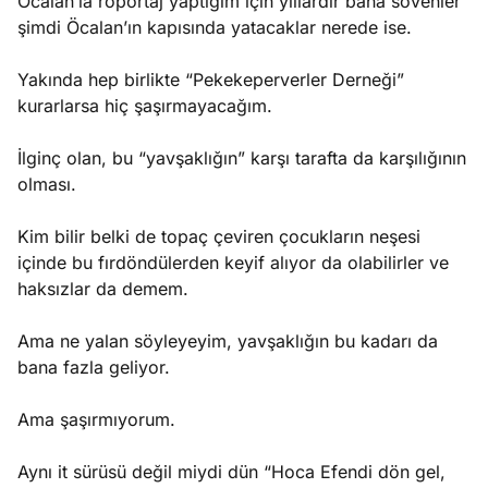
Öcalan’la röportaj yaptığım için yıllardır bana sövenler
şimdi Öcalan’ın kapısında yatacaklar nerede ise.
Yakında hep birlikte “Pekekeperverler Derneği”
kurarlarsa hiç şaşırmayacağım.
İlginç olan, bu “yavşaklığın” karşı tarafta da karşılığının
olması.
Kim bilir belki de topaç çeviren çocukların neşesi
içinde bu fırdöndülerden keyif alıyor da olabilirler ve
haksızlar da demem.
Ama ne yalan söyleyeyim, yavşaklığın bu kadarı da
bana fazla geliyor.
Ama şaşırmıyorum.
Aynı it sürüsü değil miydi dün “Hoca Efendi dön gel,