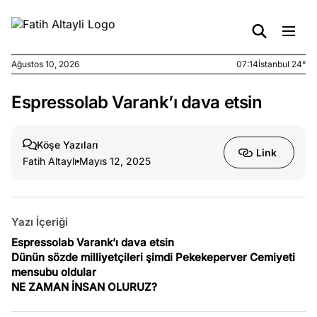
Ağustos 10, 2026
07:14
İstanbul 24°
Espressolab Varank’ı dava etsin
e
Ağustos
ları
9, 2026
K’un
Köşe Yazıları
Link
katı
Fatih Altaylı
Mayıs 12, 2025
ngü:
ekkilim
afçı değil
Yazı İçeriği
e
Espressolab Varank’ı dava etsin
Ağustos
ları
Dünün sözde milliyetçileri şimdi Pekekeperver Cemiyeti
7, 2026
mensubu oldular
yanın kirli
NE ZAMAN İNSAN OLURUZ?
cirinde
a kimler