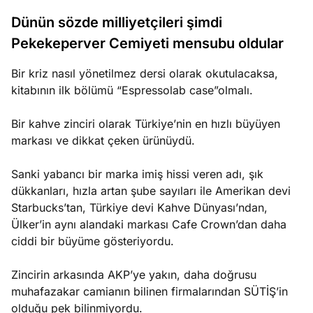
?
Dünün sözde milliyetçileri şimdi
Pekekeperver Cemiyeti mensubu oldular
e
Ağustos
ları
6, 2026
Bir kriz nasıl yönetilmez dersi olarak okutulacaksa,
le yasalar
kitabının ilk bölümü “Espressolab case”olmalı.
Köşe
Spor
Otomob
eranduma
Yazıları
Yazıları
Yazıları
mez
Bir kahve zinciri olarak Türkiye’nin en hızlı büyüyen
markası ve dikkat çeken ürünüydü.
Sanki yabancı bir marka imiş hissi veren adı, şık
dükkanları, hızla artan şube sayıları ile Amerikan devi
Starbucks’tan, Türkiye devi Kahve Dünyası’ndan,
Ülker’in aynı alandaki markası Cafe Crown’dan daha
ciddi bir büyüme gösteriyordu.
Zincirin arkasında AKP’ye yakın, daha doğrusu
muhafazakar camianın bilinen firmalarından SÜTİŞ’in
olduğu pek bilinmiyordu.